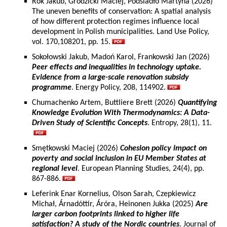
Rok Jakub, Grodzicki Maciej, Podsiadło Martyna (2026)
The uneven benefits of conservation: A spatial analysis
of how different protection regimes influence local
development in Polish municipalities. Land Use Policy,
vol. 170,108201, pp. 15.
Sokołowski Jakub, Madoń Karol, Frankowski Jan (2026)
Peer effects and inequalities in technology uptake.
Evidence from a large-scale renovation subsidy
programme
. Energy Policy, 208, 114902.
Chumachenko Artem, Buttliere Brett (2026)
Quantifying
Knowledge Evolution With Thermodynamics: A Data-
Driven Study of Scientific Concepts
. Entropy, 28(1), 11.
Smętkowski Maciej (2026)
Cohesion policy impact on
poverty and social inclusion in EU Member States at
regional level
. European Planning Studies, 24(4), pp.
867-886.
Leferink Enar Kornelius, Olson Sarah, Czepkiewicz
Michał, Árnadóttir, Áróra, Heinonen Jukka (2025)
Are
larger carbon footprints linked to higher life
satisfaction? A study of the Nordic countries
. Journal of