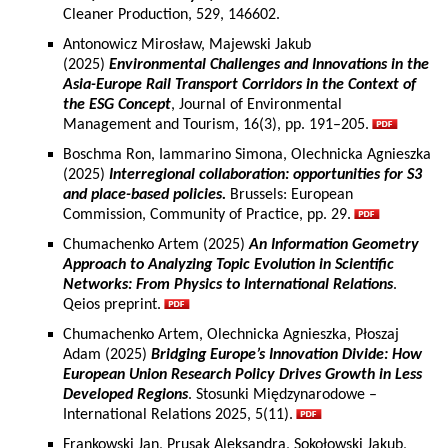
Cleaner Production, 529, 146602.
Antonowicz Mirosław, Majewski Jakub
(2025)
Environmental Challenges and Innovations in the
Asia-Europe Rail Transport Corridors in the Context of
the ESG Concept
, Journal of Environmental
Management and Tourism, 16(3), pp. 191–205.
Boschma Ron, Iammarino Simona, Olechnicka Agnieszka
(2025)
Interregional collaboration: opportunities for S3
and place-based policies.
Brussels: European
Commission, Community of Practice, pp. 29.
Chumachenko Artem (2025)
An Information Geometry
Approach to Analyzing Topic Evolution in Scientific
Networks: From Physics to International Relations
.
Qeios preprint.
Chumachenko Artem, Olechnicka Agnieszka, Płoszaj
Adam (2025)
Bridging Europe’s Innovation Divide: How
European Union Research Policy Drives Growth in Less
Developed Regions
. Stosunki Międzynarodowe –
International Relations 2025, 5(11).
Frankowski Jan, Prusak Aleksandra, Sokołowski Jakub,