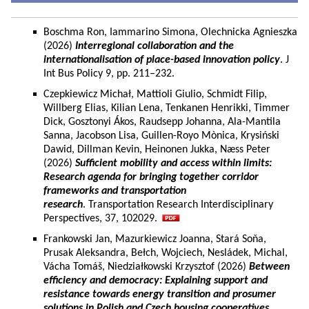
Boschma Ron, Iammarino Simona, Olechnicka Agnieszka
(2026)
Interregional collaboration and the
internationalisation of place-based innovation policy
. J
Int Bus Policy 9, pp. 211–232.
Czepkiewicz Michał, Mattioli Giulio, Schmidt Filip,
Willberg Elias, Kilian Lena, Tenkanen Henrikki, Timmer
Dick, Gosztonyi Ákos, Raudsepp Johanna, Ala-Mantila
Sanna, Jacobson Lisa, Guillen-Royo Mònica, Krysiński
Dawid, Dillman Kevin, Heinonen Jukka, Næss Peter
(2026)
Sufficient mobility and access within limits:
Research agenda for bringing together corridor
frameworks and transportation
research
. Transportation Research Interdisciplinary
Perspectives, 37, 102029.
Frankowski Jan, Mazurkiewicz Joanna, Stará Soňa,
Prusak Aleksandra, Bełch, Wojciech, Nesládek, Michal,
Vácha Tomáš, Niedziałkowski Krzysztof (2026)
Between
efficiency and democracy: Explaining support and
resistance towards energy transition and prosumer
solutions in Polish and Czech housing cooperatives.