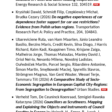
Energy Research & Social Science 132, 104519.
Krysiński Dawid, Schmidt Filip, Czepkiewicz Michał,
Brudka Cezary (2026)
Do negative experiences of car
dependence foster support for car use restrictions?
Evidence from Polish urban regions
. Transportation
Research Part A: Policy and Practice, 204, 104843.
Ubareviciene Ruta, van Ham Maarten, Júnio Leandro
Basílio, Berzins Maris, Credit Kevin, Silva Diogo, J Harris
Richard, Kalm Kadi, Kauppinen Timo, Krisjane Zaiga,
Malheiros Jorge, Thomas Maloutas, Manley David J,
Oriol Nel-lo, Nevanto Milena, Novotný Ladislav,
Ouředníček Martin, Porcel Sergio, Ribardière Antonine,
Šimon Martin, Smętkowski Maciej, Spyrellis Stavros,
Strömgren Magnus, Van Gent Wouter, Wessel Terje,
Tammaru Tiit (2026)
A Comparative Study of Socio-
Economic Segregation in European Capital City-Regions:
From Segregation to Desegregation?
Urban Studies.
Verhelst Tom, De Ceuninck Koenraad, Szmigiel-Rawska
Katarzyna (2026)
Councillors as Scrutineers. Mapping
and Explaining the Objects and Instruments of Council