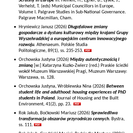
Scrutiny in Europe
In: Heinelt, H., Egner, B., Lysek, J.,
Verhelst, T. (eds) Municipal Councillors in Europe,
Volume I. Palgrave Studies in Sub-National Governance.
Palgrave Macmillan, Cham.
Hryniewicz Janusz (2026)
Długofalowe zmiany
gospodarcze a dystans kulturowy między krajami Grupy
Wyszehradzkiej a europejskim centrum innowacyjnego
rozwoju
. Athenaeum. Polskie Studia
Politologiczne, 89(1), ss. 235-253.
Orchowska Justyna (2026)
Między autentycznością i
zmianą
[w:] Katarzyna Kuzko-Zwierz (red.) Praskie ścieżki
wokół Muzeum Warszawskiej Pragi, Muzeum Warszawy:
Warszawa, ss. 128.
Orchowska Justyna, Wróblewska Nina (2026)
Between
student life and adulthood: housing experiences of PhD
students in Poland
. Journal of Housing and the Built
Environment, 41(2), pp. 23.
Rok Jakub, Boćkowski Mariusz (2026)
Sprawiedliwa
transformacja obszarów przyrodniczo cennych
. Bystra,
ss. 111.