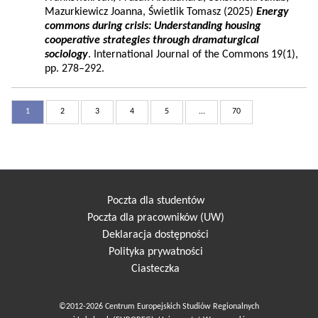
Mazurkiewicz Joanna, Świetlik Tomasz (2025)
Energy
commons during crisis: Understanding housing
cooperative strategies through dramaturgical
sociology
. International Journal of the Commons 19(1),
pp. 278–292.
1
2
3
4
5
...
70
Poczta dla studentów
Poczta dla pracowników (UW)
Deklaracja dostępności
Polityka prywatności
Ciasteczka
©2012-2026 Centrum Europejskich Studiów Regionalnych