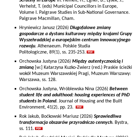
Scrutiny in Europe
In: Heinelt, H., Egner, B., Lysek, J.,
Verhelst, T. (eds) Municipal Councillors in Europe,
Volume I. Palgrave Studies in Sub-National Governance.
Palgrave Macmillan, Cham.
Hryniewicz Janusz (2026)
Długofalowe zmiany
gospodarcze a dystans kulturowy między krajami Grupy
Wyszehradzkiej a europejskim centrum innowacyjnego
rozwoju
. Athenaeum. Polskie Studia
Politologiczne, 89(1), ss. 235-253.
Orchowska Justyna (2026)
Między autentycznością i
zmianą
[w:] Katarzyna Kuzko-Zwierz (red.) Praskie ścieżki
wokół Muzeum Warszawskiej Pragi, Muzeum Warszawy:
Warszawa, ss. 128.
Orchowska Justyna, Wróblewska Nina (2026)
Between
student life and adulthood: housing experiences of PhD
students in Poland
. Journal of Housing and the Built
Environment, 41(2), pp. 23.
Rok Jakub, Boćkowski Mariusz (2026)
Sprawiedliwa
transformacja obszarów przyrodniczo cennych
. Bystra,
ss. 111.