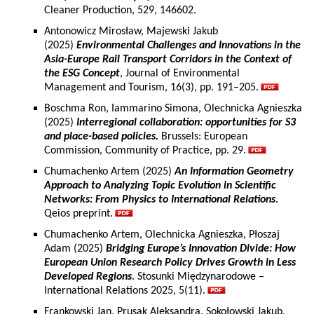
Cleaner Production, 529, 146602.
Antonowicz Mirosław, Majewski Jakub
(2025)
Environmental Challenges and Innovations in the
Asia-Europe Rail Transport Corridors in the Context of
the ESG Concept
, Journal of Environmental
Management and Tourism, 16(3), pp. 191–205.
Boschma Ron, Iammarino Simona, Olechnicka Agnieszka
(2025)
Interregional collaboration: opportunities for S3
and place-based policies.
Brussels: European
Commission, Community of Practice, pp. 29.
Chumachenko Artem (2025)
An Information Geometry
Approach to Analyzing Topic Evolution in Scientific
Networks: From Physics to International Relations
.
Qeios preprint.
Chumachenko Artem, Olechnicka Agnieszka, Płoszaj
Adam (2025)
Bridging Europe’s Innovation Divide: How
European Union Research Policy Drives Growth in Less
Developed Regions
. Stosunki Międzynarodowe –
International Relations 2025, 5(11).
Frankowski Jan, Prusak Aleksandra, Sokołowski Jakub,