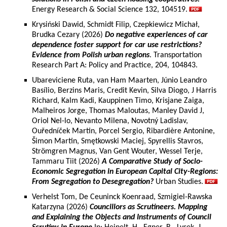
Energy Research & Social Science 132, 104519.
Krysiński Dawid, Schmidt Filip, Czepkiewicz Michał,
Brudka Cezary (2026)
Do negative experiences of car
dependence foster support for car use restrictions?
Evidence from Polish urban regions
. Transportation
Research Part A: Policy and Practice, 204, 104843.
Ubareviciene Ruta, van Ham Maarten, Júnio Leandro
Basílio, Berzins Maris, Credit Kevin, Silva Diogo, J Harris
Richard, Kalm Kadi, Kauppinen Timo, Krisjane Zaiga,
Malheiros Jorge, Thomas Maloutas, Manley David J,
Oriol Nel-lo, Nevanto Milena, Novotný Ladislav,
Ouředníček Martin, Porcel Sergio, Ribardière Antonine,
Šimon Martin, Smętkowski Maciej, Spyrellis Stavros,
Strömgren Magnus, Van Gent Wouter, Wessel Terje,
Tammaru Tiit (2026)
A Comparative Study of Socio-
Economic Segregation in European Capital City-Regions:
From Segregation to Desegregation?
Urban Studies.
Verhelst Tom, De Ceuninck Koenraad, Szmigiel-Rawska
Katarzyna (2026)
Councillors as Scrutineers. Mapping
and Explaining the Objects and Instruments of Council