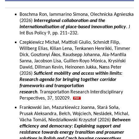
Boschma Ron, Iammarino Simona, Olechnicka Agnieszka
(2026)
Interregional collaboration and the
internationalisation of place-based innovation policy
. J
Int Bus Policy 9, pp. 211–232.
Czepkiewicz Michał, Mattioli Giulio, Schmidt Filip,
Willberg Elias, Kilian Lena, Tenkanen Henrikki, Timmer
Dick, Gosztonyi Ákos, Raudsepp Johanna, Ala-Mantila
Sanna, Jacobson Lisa, Guillen-Royo Mònica, Krysiński
Dawid, Dillman Kevin, Heinonen Jukka, Næss Peter
(2026)
Sufficient mobility and access within limits:
Research agenda for bringing together corridor
frameworks and transportation
research
. Transportation Research Interdisciplinary
Perspectives, 37, 102029.
Frankowski Jan, Mazurkiewicz Joanna, Stará Soňa,
Prusak Aleksandra, Bełch, Wojciech, Nesládek, Michal,
Vácha Tomáš, Niedziałkowski Krzysztof (2026)
Between
efficiency and democracy: Explaining support and
resistance towards energy transition and prosumer
solutions in Polish and Czech housing cooperatives.