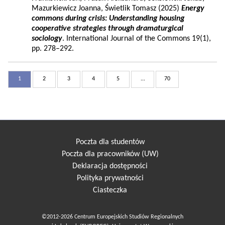
Mazurkiewicz Joanna, Świetlik Tomasz (2025)
Energy
commons during crisis: Understanding housing
cooperative strategies through dramaturgical
sociology
. International Journal of the Commons 19(1),
pp. 278–292.
1
2
3
4
5
...
70
Poczta dla studentów
Poczta dla pracowników (UW)
Deklaracja dostępności
Polityka prywatności
Ciasteczka
©2012-2026 Centrum Europejskich Studiów Regionalnych