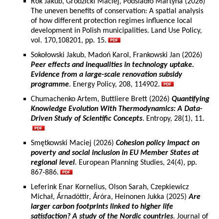
Rok Jakub, Grodzicki Maciej, Podsiadło Martyna (2026)
The uneven benefits of conservation: A spatial analysis
of how different protection regimes influence local
development in Polish municipalities. Land Use Policy,
vol. 170,108201, pp. 15.
Sokołowski Jakub, Madoń Karol, Frankowski Jan (2026)
Peer effects and inequalities in technology uptake.
Evidence from a large-scale renovation subsidy
programme
. Energy Policy, 208, 114902.
Chumachenko Artem, Buttliere Brett (2026)
Quantifying
Knowledge Evolution With Thermodynamics: A Data-
Driven Study of Scientific Concepts
. Entropy, 28(1), 11.
Smętkowski Maciej (2026)
Cohesion policy impact on
poverty and social inclusion in EU Member States at
regional level
. European Planning Studies, 24(4), pp.
867-886.
Leferink Enar Kornelius, Olson Sarah, Czepkiewicz
Michał, Árnadóttir, Áróra, Heinonen Jukka (2025)
Are
larger carbon footprints linked to higher life
satisfaction? A study of the Nordic countries
. Journal of