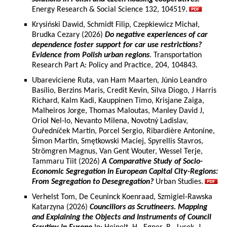
Energy Research & Social Science 132, 104519.
Krysiński Dawid, Schmidt Filip, Czepkiewicz Michał,
Brudka Cezary (2026)
Do negative experiences of car
dependence foster support for car use restrictions?
Evidence from Polish urban regions
. Transportation
Research Part A: Policy and Practice, 204, 104843.
Ubareviciene Ruta, van Ham Maarten, Júnio Leandro
Basílio, Berzins Maris, Credit Kevin, Silva Diogo, J Harris
Richard, Kalm Kadi, Kauppinen Timo, Krisjane Zaiga,
Malheiros Jorge, Thomas Maloutas, Manley David J,
Oriol Nel-lo, Nevanto Milena, Novotný Ladislav,
Ouředníček Martin, Porcel Sergio, Ribardière Antonine,
Šimon Martin, Smętkowski Maciej, Spyrellis Stavros,
Strömgren Magnus, Van Gent Wouter, Wessel Terje,
Tammaru Tiit (2026)
A Comparative Study of Socio-
Economic Segregation in European Capital City-Regions:
From Segregation to Desegregation?
Urban Studies.
Verhelst Tom, De Ceuninck Koenraad, Szmigiel-Rawska
Katarzyna (2026)
Councillors as Scrutineers. Mapping
and Explaining the Objects and Instruments of Council