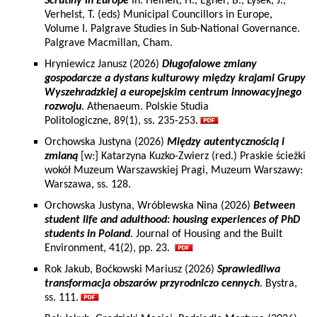
Scrutiny in Europe
In: Heinelt, H., Egner, B., Lysek, J.,
Verhelst, T. (eds) Municipal Councillors in Europe,
Volume I. Palgrave Studies in Sub-National Governance.
Palgrave Macmillan, Cham.
Hryniewicz Janusz (2026)
Długofalowe zmiany
gospodarcze a dystans kulturowy między krajami Grupy
Wyszehradzkiej a europejskim centrum innowacyjnego
rozwoju
. Athenaeum. Polskie Studia
Politologiczne, 89(1), ss. 235-253.
Orchowska Justyna (2026)
Między autentycznością i
zmianą
[w:] Katarzyna Kuzko-Zwierz (red.) Praskie ścieżki
wokół Muzeum Warszawskiej Pragi, Muzeum Warszawy:
Warszawa, ss. 128.
Orchowska Justyna, Wróblewska Nina (2026)
Between
student life and adulthood: housing experiences of PhD
students in Poland
. Journal of Housing and the Built
Environment, 41(2), pp. 23.
Rok Jakub, Boćkowski Mariusz (2026)
Sprawiedliwa
transformacja obszarów przyrodniczo cennych
. Bystra,
ss. 111.