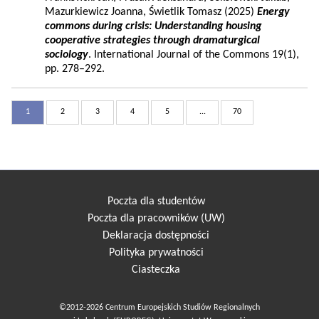
Mazurkiewicz Joanna, Świetlik Tomasz (2025)
Energy
commons during crisis: Understanding housing
cooperative strategies through dramaturgical
sociology
. International Journal of the Commons 19(1),
pp. 278–292.
1
2
3
4
5
...
70
Poczta dla studentów
Poczta dla pracowników (UW)
Deklaracja dostępności
Polityka prywatności
Ciasteczka
©2012-2026 Centrum Europejskich Studiów Regionalnych