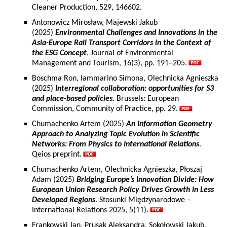
Cleaner Production, 529, 146602.
Antonowicz Mirosław, Majewski Jakub
(2025)
Environmental Challenges and Innovations in the
Asia-Europe Rail Transport Corridors in the Context of
the ESG Concept
, Journal of Environmental
Management and Tourism, 16(3), pp. 191–205.
Boschma Ron, Iammarino Simona, Olechnicka Agnieszka
(2025)
Interregional collaboration: opportunities for S3
and place-based policies.
Brussels: European
Commission, Community of Practice, pp. 29.
Chumachenko Artem (2025)
An Information Geometry
Approach to Analyzing Topic Evolution in Scientific
Networks: From Physics to International Relations
.
Qeios preprint.
Chumachenko Artem, Olechnicka Agnieszka, Płoszaj
Adam (2025)
Bridging Europe’s Innovation Divide: How
European Union Research Policy Drives Growth in Less
Developed Regions
. Stosunki Międzynarodowe –
International Relations 2025, 5(11).
Frankowski Jan, Prusak Aleksandra, Sokołowski Jakub,