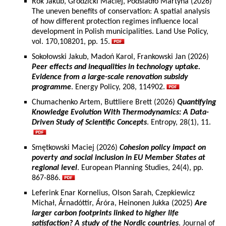
Rok Jakub, Grodzicki Maciej, Podsiadło Martyna (2026)
The uneven benefits of conservation: A spatial analysis
of how different protection regimes influence local
development in Polish municipalities. Land Use Policy,
vol. 170,108201, pp. 15.
Sokołowski Jakub, Madoń Karol, Frankowski Jan (2026)
Peer effects and inequalities in technology uptake.
Evidence from a large-scale renovation subsidy
programme
. Energy Policy, 208, 114902.
Chumachenko Artem, Buttliere Brett (2026)
Quantifying
Knowledge Evolution With Thermodynamics: A Data-
Driven Study of Scientific Concepts
. Entropy, 28(1), 11.
Smętkowski Maciej (2026)
Cohesion policy impact on
poverty and social inclusion in EU Member States at
regional level
. European Planning Studies, 24(4), pp.
867-886.
Leferink Enar Kornelius, Olson Sarah, Czepkiewicz
Michał, Árnadóttir, Áróra, Heinonen Jukka (2025)
Are
larger carbon footprints linked to higher life
satisfaction? A study of the Nordic countries
. Journal of