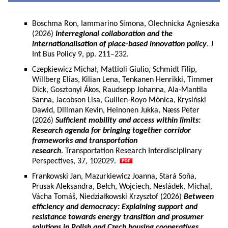
Boschma Ron, Iammarino Simona, Olechnicka Agnieszka
(2026)
Interregional collaboration and the
internationalisation of place-based innovation policy
. J
Int Bus Policy 9, pp. 211–232.
Czepkiewicz Michał, Mattioli Giulio, Schmidt Filip,
Willberg Elias, Kilian Lena, Tenkanen Henrikki, Timmer
Dick, Gosztonyi Ákos, Raudsepp Johanna, Ala-Mantila
Sanna, Jacobson Lisa, Guillen-Royo Mònica, Krysiński
Dawid, Dillman Kevin, Heinonen Jukka, Næss Peter
(2026)
Sufficient mobility and access within limits:
Research agenda for bringing together corridor
frameworks and transportation
research
. Transportation Research Interdisciplinary
Perspectives, 37, 102029.
Frankowski Jan, Mazurkiewicz Joanna, Stará Soňa,
Prusak Aleksandra, Bełch, Wojciech, Nesládek, Michal,
Vácha Tomáš, Niedziałkowski Krzysztof (2026)
Between
efficiency and democracy: Explaining support and
resistance towards energy transition and prosumer
solutions in Polish and Czech housing cooperatives.