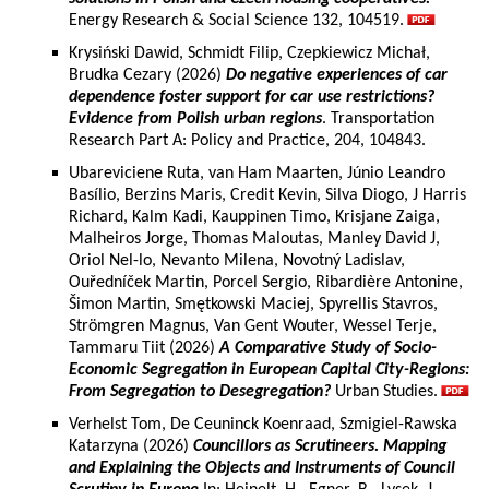
Energy Research & Social Science 132, 104519.
Krysiński Dawid, Schmidt Filip, Czepkiewicz Michał,
Brudka Cezary (2026)
Do negative experiences of car
dependence foster support for car use restrictions?
Evidence from Polish urban regions
. Transportation
Research Part A: Policy and Practice, 204, 104843.
Ubareviciene Ruta, van Ham Maarten, Júnio Leandro
Basílio, Berzins Maris, Credit Kevin, Silva Diogo, J Harris
Richard, Kalm Kadi, Kauppinen Timo, Krisjane Zaiga,
Malheiros Jorge, Thomas Maloutas, Manley David J,
Oriol Nel-lo, Nevanto Milena, Novotný Ladislav,
Ouředníček Martin, Porcel Sergio, Ribardière Antonine,
Šimon Martin, Smętkowski Maciej, Spyrellis Stavros,
Strömgren Magnus, Van Gent Wouter, Wessel Terje,
Tammaru Tiit (2026)
A Comparative Study of Socio-
Economic Segregation in European Capital City-Regions:
From Segregation to Desegregation?
Urban Studies.
Verhelst Tom, De Ceuninck Koenraad, Szmigiel-Rawska
Katarzyna (2026)
Councillors as Scrutineers. Mapping
and Explaining the Objects and Instruments of Council