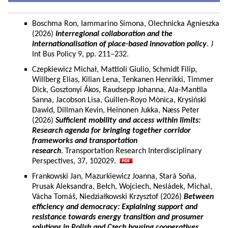
Boschma Ron, Iammarino Simona, Olechnicka Agnieszka
(2026)
Interregional collaboration and the
internationalisation of place-based innovation policy
. J
Int Bus Policy 9, pp. 211–232.
Czepkiewicz Michał, Mattioli Giulio, Schmidt Filip,
Willberg Elias, Kilian Lena, Tenkanen Henrikki, Timmer
Dick, Gosztonyi Ákos, Raudsepp Johanna, Ala-Mantila
Sanna, Jacobson Lisa, Guillen-Royo Mònica, Krysiński
Dawid, Dillman Kevin, Heinonen Jukka, Næss Peter
(2026)
Sufficient mobility and access within limits:
Research agenda for bringing together corridor
frameworks and transportation
research
. Transportation Research Interdisciplinary
Perspectives, 37, 102029.
Frankowski Jan, Mazurkiewicz Joanna, Stará Soňa,
Prusak Aleksandra, Bełch, Wojciech, Nesládek, Michal,
Vácha Tomáš, Niedziałkowski Krzysztof (2026)
Between
efficiency and democracy: Explaining support and
resistance towards energy transition and prosumer
solutions in Polish and Czech housing cooperatives.