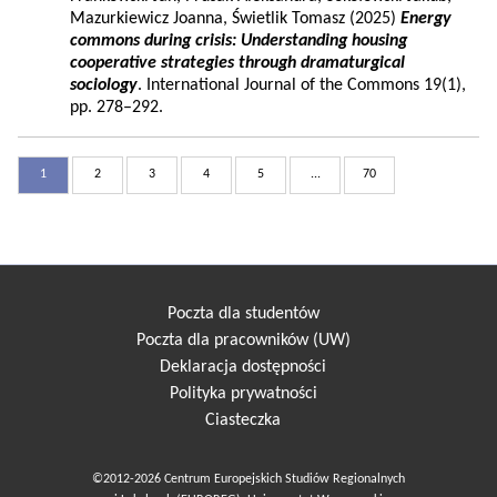
Mazurkiewicz Joanna, Świetlik Tomasz (2025)
Energy
commons during crisis: Understanding housing
cooperative strategies through dramaturgical
sociology
. International Journal of the Commons 19(1),
pp. 278–292.
1
2
3
4
5
...
70
Poczta dla studentów
Poczta dla pracowników (UW)
Deklaracja dostępności
Polityka prywatności
Ciasteczka
©2012-2026 Centrum Europejskich Studiów Regionalnych