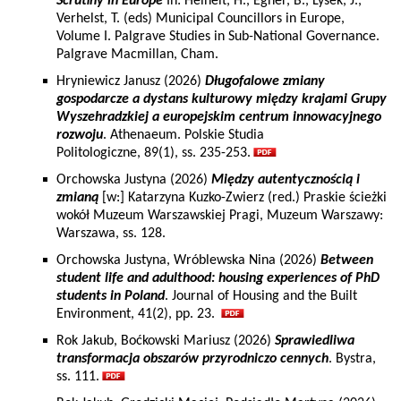
Scrutiny in Europe
In: Heinelt, H., Egner, B., Lysek, J.,
Verhelst, T. (eds) Municipal Councillors in Europe,
Volume I. Palgrave Studies in Sub-National Governance.
Palgrave Macmillan, Cham.
Hryniewicz Janusz (2026)
Długofalowe zmiany
gospodarcze a dystans kulturowy między krajami Grupy
Wyszehradzkiej a europejskim centrum innowacyjnego
rozwoju
. Athenaeum. Polskie Studia
Politologiczne, 89(1), ss. 235-253.
Orchowska Justyna (2026)
Między autentycznością i
zmianą
[w:] Katarzyna Kuzko-Zwierz (red.) Praskie ścieżki
wokół Muzeum Warszawskiej Pragi, Muzeum Warszawy:
Warszawa, ss. 128.
Orchowska Justyna, Wróblewska Nina (2026)
Between
student life and adulthood: housing experiences of PhD
students in Poland
. Journal of Housing and the Built
Environment, 41(2), pp. 23.
Rok Jakub, Boćkowski Mariusz (2026)
Sprawiedliwa
transformacja obszarów przyrodniczo cennych
. Bystra,
ss. 111.