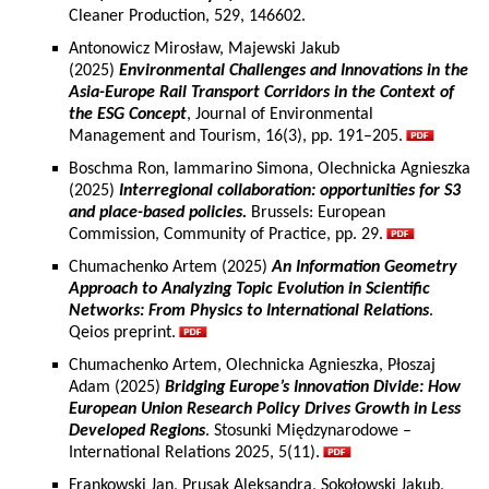
Cleaner Production, 529, 146602.
Antonowicz Mirosław, Majewski Jakub
(2025)
Environmental Challenges and Innovations in the
Asia-Europe Rail Transport Corridors in the Context of
the ESG Concept
, Journal of Environmental
Management and Tourism, 16(3), pp. 191–205.
Boschma Ron, Iammarino Simona, Olechnicka Agnieszka
(2025)
Interregional collaboration: opportunities for S3
and place-based policies.
Brussels: European
Commission, Community of Practice, pp. 29.
Chumachenko Artem (2025)
An Information Geometry
Approach to Analyzing Topic Evolution in Scientific
Networks: From Physics to International Relations
.
Qeios preprint.
Chumachenko Artem, Olechnicka Agnieszka, Płoszaj
Adam (2025)
Bridging Europe’s Innovation Divide: How
European Union Research Policy Drives Growth in Less
Developed Regions
. Stosunki Międzynarodowe –
International Relations 2025, 5(11).
Frankowski Jan, Prusak Aleksandra, Sokołowski Jakub,