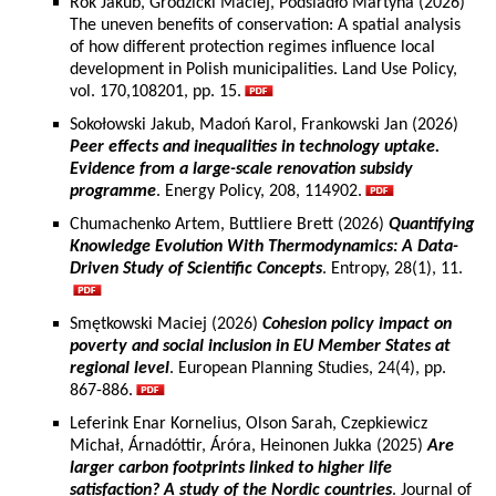
Rok Jakub, Grodzicki Maciej, Podsiadło Martyna (2026)
The uneven benefits of conservation: A spatial analysis
of how different protection regimes influence local
development in Polish municipalities. Land Use Policy,
vol. 170,108201, pp. 15.
Sokołowski Jakub, Madoń Karol, Frankowski Jan (2026)
Peer effects and inequalities in technology uptake.
Evidence from a large-scale renovation subsidy
programme
. Energy Policy, 208, 114902.
Chumachenko Artem, Buttliere Brett (2026)
Quantifying
Knowledge Evolution With Thermodynamics: A Data-
Driven Study of Scientific Concepts
. Entropy, 28(1), 11.
Smętkowski Maciej (2026)
Cohesion policy impact on
poverty and social inclusion in EU Member States at
regional level
. European Planning Studies, 24(4), pp.
867-886.
Leferink Enar Kornelius, Olson Sarah, Czepkiewicz
Michał, Árnadóttir, Áróra, Heinonen Jukka (2025)
Are
larger carbon footprints linked to higher life
satisfaction? A study of the Nordic countries
. Journal of