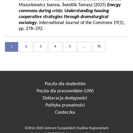
Mazurkiewicz Joanna, Świetlik Tomasz (2025)
Energy
commons during crisis: Understanding housing
cooperative strategies through dramaturgical
sociology
. International Journal of the Commons 19(1),
pp. 278–292.
1
2
3
4
5
...
70
Poczta dla studentów
Poczta dla pracowników (UW)
Deklaracja dostępności
Polityka prywatności
Ciasteczka
©2012-2026 Centrum Europejskich Studiów Regionalnych