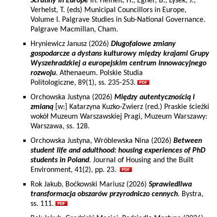
Scrutiny in Europe
In: Heinelt, H., Egner, B., Lysek, J.,
Verhelst, T. (eds) Municipal Councillors in Europe,
Volume I. Palgrave Studies in Sub-National Governance.
Palgrave Macmillan, Cham.
Hryniewicz Janusz (2026)
Długofalowe zmiany
gospodarcze a dystans kulturowy między krajami Grupy
Wyszehradzkiej a europejskim centrum innowacyjnego
rozwoju
. Athenaeum. Polskie Studia
Politologiczne, 89(1), ss. 235-253.
Orchowska Justyna (2026)
Między autentycznością i
zmianą
[w:] Katarzyna Kuzko-Zwierz (red.) Praskie ścieżki
wokół Muzeum Warszawskiej Pragi, Muzeum Warszawy:
Warszawa, ss. 128.
Orchowska Justyna, Wróblewska Nina (2026)
Between
student life and adulthood: housing experiences of PhD
students in Poland
. Journal of Housing and the Built
Environment, 41(2), pp. 23.
Rok Jakub, Boćkowski Mariusz (2026)
Sprawiedliwa
transformacja obszarów przyrodniczo cennych
. Bystra,
ss. 111.