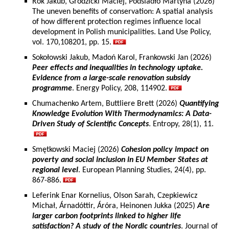
Rok Jakub, Grodzicki Maciej, Podsiadło Martyna (2026)
The uneven benefits of conservation: A spatial analysis
of how different protection regimes influence local
development in Polish municipalities. Land Use Policy,
vol. 170,108201, pp. 15.
Sokołowski Jakub, Madoń Karol, Frankowski Jan (2026)
Peer effects and inequalities in technology uptake.
Evidence from a large-scale renovation subsidy
programme
. Energy Policy, 208, 114902.
Chumachenko Artem, Buttliere Brett (2026)
Quantifying
Knowledge Evolution With Thermodynamics: A Data-
Driven Study of Scientific Concepts
. Entropy, 28(1), 11.
Smętkowski Maciej (2026)
Cohesion policy impact on
poverty and social inclusion in EU Member States at
regional level
. European Planning Studies, 24(4), pp.
867-886.
Leferink Enar Kornelius, Olson Sarah, Czepkiewicz
Michał, Árnadóttir, Áróra, Heinonen Jukka (2025)
Are
larger carbon footprints linked to higher life
satisfaction? A study of the Nordic countries
. Journal of