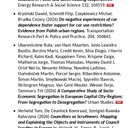
Energy Research & Social Science 132, 104519.
Krysiński Dawid, Schmidt Filip, Czepkiewicz Michał,
Brudka Cezary (2026)
Do negative experiences of car
dependence foster support for car use restrictions?
Evidence from Polish urban regions
. Transportation
Research Part A: Policy and Practice, 204, 104843.
Ubareviciene Ruta, van Ham Maarten, Júnio Leandro
Basílio, Berzins Maris, Credit Kevin, Silva Diogo, J Harris
Richard, Kalm Kadi, Kauppinen Timo, Krisjane Zaiga,
Malheiros Jorge, Thomas Maloutas, Manley David J,
Oriol Nel-lo, Nevanto Milena, Novotný Ladislav,
Ouředníček Martin, Porcel Sergio, Ribardière Antonine,
Šimon Martin, Smętkowski Maciej, Spyrellis Stavros,
Strömgren Magnus, Van Gent Wouter, Wessel Terje,
Tammaru Tiit (2026)
A Comparative Study of Socio-
Economic Segregation in European Capital City-Regions:
From Segregation to Desegregation?
Urban Studies.
Verhelst Tom, De Ceuninck Koenraad, Szmigiel-Rawska
Katarzyna (2026)
Councillors as Scrutineers. Mapping
and Explaining the Objects and Instruments of Council