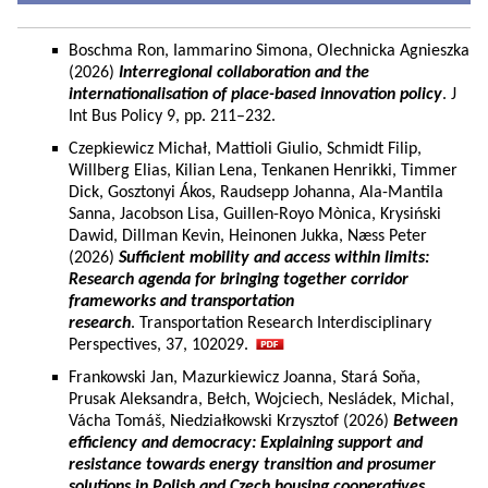
Boschma Ron, Iammarino Simona, Olechnicka Agnieszka
(2026)
Interregional collaboration and the
internationalisation of place-based innovation policy
. J
Int Bus Policy 9, pp. 211–232.
Czepkiewicz Michał, Mattioli Giulio, Schmidt Filip,
Willberg Elias, Kilian Lena, Tenkanen Henrikki, Timmer
Dick, Gosztonyi Ákos, Raudsepp Johanna, Ala-Mantila
Sanna, Jacobson Lisa, Guillen-Royo Mònica, Krysiński
Dawid, Dillman Kevin, Heinonen Jukka, Næss Peter
(2026)
Sufficient mobility and access within limits:
Research agenda for bringing together corridor
frameworks and transportation
research
. Transportation Research Interdisciplinary
Perspectives, 37, 102029.
Frankowski Jan, Mazurkiewicz Joanna, Stará Soňa,
Prusak Aleksandra, Bełch, Wojciech, Nesládek, Michal,
Vácha Tomáš, Niedziałkowski Krzysztof (2026)
Between
efficiency and democracy: Explaining support and
resistance towards energy transition and prosumer
solutions in Polish and Czech housing cooperatives.