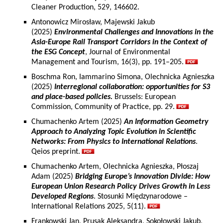
Cleaner Production, 529, 146602.
Antonowicz Mirosław, Majewski Jakub
(2025)
Environmental Challenges and Innovations in the
Asia-Europe Rail Transport Corridors in the Context of
the ESG Concept
, Journal of Environmental
Management and Tourism, 16(3), pp. 191–205.
Boschma Ron, Iammarino Simona, Olechnicka Agnieszka
(2025)
Interregional collaboration: opportunities for S3
and place-based policies.
Brussels: European
Commission, Community of Practice, pp. 29.
Chumachenko Artem (2025)
An Information Geometry
Approach to Analyzing Topic Evolution in Scientific
Networks: From Physics to International Relations
.
Qeios preprint.
Chumachenko Artem, Olechnicka Agnieszka, Płoszaj
Adam (2025)
Bridging Europe’s Innovation Divide: How
European Union Research Policy Drives Growth in Less
Developed Regions
. Stosunki Międzynarodowe –
International Relations 2025, 5(11).
Frankowski Jan, Prusak Aleksandra, Sokołowski Jakub,