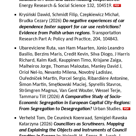
Energy Research & Social Science 132, 104519.
Krysiński Dawid, Schmidt Filip, Czepkiewicz Michał,
Brudka Cezary (2026)
Do negative experiences of car
dependence foster support for car use restrictions?
Evidence from Polish urban regions
. Transportation
Research Part A: Policy and Practice, 204, 104843.
Ubareviciene Ruta, van Ham Maarten, Júnio Leandro
Basílio, Berzins Maris, Credit Kevin, Silva Diogo, J Harris
Richard, Kalm Kadi, Kauppinen Timo, Krisjane Zaiga,
Malheiros Jorge, Thomas Maloutas, Manley David J,
Oriol Nel-lo, Nevanto Milena, Novotný Ladislav,
Ouředníček Martin, Porcel Sergio, Ribardière Antonine,
Šimon Martin, Smętkowski Maciej, Spyrellis Stavros,
Strömgren Magnus, Van Gent Wouter, Wessel Terje,
Tammaru Tiit (2026)
A Comparative Study of Socio-
Economic Segregation in European Capital City-Regions:
From Segregation to Desegregation?
Urban Studies.
Verhelst Tom, De Ceuninck Koenraad, Szmigiel-Rawska
Katarzyna (2026)
Councillors as Scrutineers. Mapping
and Explaining the Objects and Instruments of Council