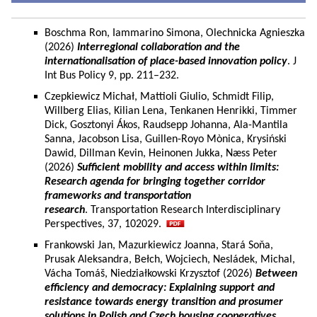
Boschma Ron, Iammarino Simona, Olechnicka Agnieszka
(2026)
Interregional collaboration and the
internationalisation of place-based innovation policy
. J
Int Bus Policy 9, pp. 211–232.
Czepkiewicz Michał, Mattioli Giulio, Schmidt Filip,
Willberg Elias, Kilian Lena, Tenkanen Henrikki, Timmer
Dick, Gosztonyi Ákos, Raudsepp Johanna, Ala-Mantila
Sanna, Jacobson Lisa, Guillen-Royo Mònica, Krysiński
Dawid, Dillman Kevin, Heinonen Jukka, Næss Peter
(2026)
Sufficient mobility and access within limits:
Research agenda for bringing together corridor
frameworks and transportation
research
. Transportation Research Interdisciplinary
Perspectives, 37, 102029.
Frankowski Jan, Mazurkiewicz Joanna, Stará Soňa,
Prusak Aleksandra, Bełch, Wojciech, Nesládek, Michal,
Vácha Tomáš, Niedziałkowski Krzysztof (2026)
Between
efficiency and democracy: Explaining support and
resistance towards energy transition and prosumer
solutions in Polish and Czech housing cooperatives.