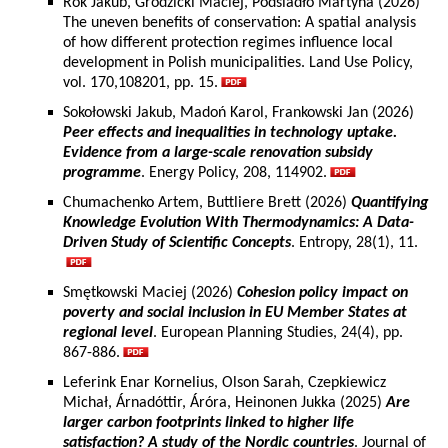
Rok Jakub, Grodzicki Maciej, Podsiadło Martyna (2026)
The uneven benefits of conservation: A spatial analysis
of how different protection regimes influence local
development in Polish municipalities. Land Use Policy,
vol. 170,108201, pp. 15.
Sokołowski Jakub, Madoń Karol, Frankowski Jan (2026)
Peer effects and inequalities in technology uptake.
Evidence from a large-scale renovation subsidy
programme
. Energy Policy, 208, 114902.
Chumachenko Artem, Buttliere Brett (2026)
Quantifying
Knowledge Evolution With Thermodynamics: A Data-
Driven Study of Scientific Concepts
. Entropy, 28(1), 11.
Smętkowski Maciej (2026)
Cohesion policy impact on
poverty and social inclusion in EU Member States at
regional level
. European Planning Studies, 24(4), pp.
867-886.
Leferink Enar Kornelius, Olson Sarah, Czepkiewicz
Michał, Árnadóttir, Áróra, Heinonen Jukka (2025)
Are
larger carbon footprints linked to higher life
satisfaction? A study of the Nordic countries
. Journal of