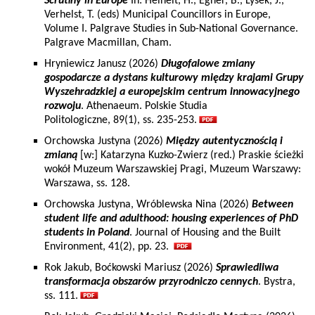
Scrutiny in Europe
In: Heinelt, H., Egner, B., Lysek, J.,
Verhelst, T. (eds) Municipal Councillors in Europe,
Volume I. Palgrave Studies in Sub-National Governance.
Palgrave Macmillan, Cham.
Hryniewicz Janusz (2026)
Długofalowe zmiany
gospodarcze a dystans kulturowy między krajami Grupy
Wyszehradzkiej a europejskim centrum innowacyjnego
rozwoju
. Athenaeum. Polskie Studia
Politologiczne, 89(1), ss. 235-253.
Orchowska Justyna (2026)
Między autentycznością i
zmianą
[w:] Katarzyna Kuzko-Zwierz (red.) Praskie ścieżki
wokół Muzeum Warszawskiej Pragi, Muzeum Warszawy:
Warszawa, ss. 128.
Orchowska Justyna, Wróblewska Nina (2026)
Between
student life and adulthood: housing experiences of PhD
students in Poland
. Journal of Housing and the Built
Environment, 41(2), pp. 23.
Rok Jakub, Boćkowski Mariusz (2026)
Sprawiedliwa
transformacja obszarów przyrodniczo cennych
. Bystra,
ss. 111.