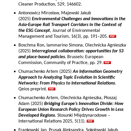
Cleaner Production, 529, 146602.
Antonowicz Mirosław, Majewski Jakub
(2025)
Environmental Challenges and Innovations in the
Asia-Europe Rail Transport Corridors in the Context of
the ESG Concept
, Journal of Environmental
Management and Tourism, 16(3), pp. 191–205.
Boschma Ron, Iammarino Simona, Olechnicka Agnieszka
(2025)
Interregional collaboration: opportunities for S3
and place-based policies.
Brussels: European
Commission, Community of Practice, pp. 29.
Chumachenko Artem (2025)
An Information Geometry
Approach to Analyzing Topic Evolution in Scientific
Networks: From Physics to International Relations
.
Qeios preprint.
Chumachenko Artem, Olechnicka Agnieszka, Płoszaj
Adam (2025)
Bridging Europe’s Innovation Divide: How
European Union Research Policy Drives Growth in Less
Developed Regions
. Stosunki Międzynarodowe –
International Relations 2025, 5(11).
Frankowski Jan, Prusak Aleksandra, Sokołowski Jakub,