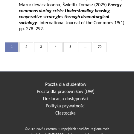
Mazurkiewicz Joanna, Świetlik Tomasz (2025)
Energy
commons during crisis: Understanding housing
cooperative strategies through dramaturgical
sociology
. International Journal of the Commons 19(1),
pp. 278–292.
1
2
3
4
5
...
70
Poczta dla studentów
Poczta dla pracowników (UW)
Deklaracja dostępności
Polityka prywatności
Ciasteczka
©2012-2026 Centrum Europejskich Studiów Regionalnych