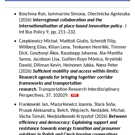
Boschma Ron, Iammarino Simona, Olechnicka Agnieszka
(2026)
Interregional collaboration and the
internationalisation of place-based innovation policy
. J
Int Bus Policy 9, pp. 211–232.
Czepkiewicz Michał, Mattioli Giulio, Schmidt Filip,
Willberg Elias, Kilian Lena, Tenkanen Henrikki, Timmer
Dick, Gosztonyi Ákos, Raudsepp Johanna, Ala-Mantila
Sanna, Jacobson Lisa, Guillen-Royo Mònica, Krysiński
Dawid, Dillman Kevin, Heinonen Jukka, Næss Peter
(2026)
Sufficient mobility and access within limits:
Research agenda for bringing together corridor
frameworks and transportation
research
. Transportation Research Interdisciplinary
Perspectives, 37, 102029.
Frankowski Jan, Mazurkiewicz Joanna, Stará Soňa,
Prusak Aleksandra, Bełch, Wojciech, Nesládek, Michal,
Vácha Tomáš, Niedziałkowski Krzysztof (2026)
Between
efficiency and democracy: Explaining support and
resistance towards energy transition and prosumer
solutions in Polish and Czech housing cooperatives.