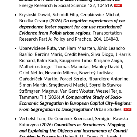
Energy Research & Social Science 132, 104519.
Krysiński Dawid, Schmidt Filip, Czepkiewicz Michał,
Brudka Cezary (2026)
Do negative experiences of car
dependence foster support for car use restrictions?
Evidence from Polish urban regions
. Transportation
Research Part A: Policy and Practice, 204, 104843.
Ubareviciene Ruta, van Ham Maarten, Júnio Leandro
Basílio, Berzins Maris, Credit Kevin, Silva Diogo, J Harris
Richard, Kalm Kadi, Kauppinen Timo, Krisjane Zaiga,
Malheiros Jorge, Thomas Maloutas, Manley David J,
Oriol Nel-lo, Nevanto Milena, Novotný Ladislav,
Ouředníček Martin, Porcel Sergio, Ribardière Antonine,
Šimon Martin, Smętkowski Maciej, Spyrellis Stavros,
Strömgren Magnus, Van Gent Wouter, Wessel Terje,
Tammaru Tiit (2026)
A Comparative Study of Socio-
Economic Segregation in European Capital City-Regions:
From Segregation to Desegregation?
Urban Studies.
Verhelst Tom, De Ceuninck Koenraad, Szmigiel-Rawska
Katarzyna (2026)
Councillors as Scrutineers. Mapping
and Explaining the Objects and Instruments of Council