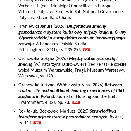
Scrutiny in Europe
In: Heinelt, H., Egner, B., Lysek, J.,
Verhelst, T. (eds) Municipal Councillors in Europe,
Volume I. Palgrave Studies in Sub-National Governance.
Palgrave Macmillan, Cham.
Hryniewicz Janusz (2026)
Długofalowe zmiany
gospodarcze a dystans kulturowy między krajami Grupy
Wyszehradzkiej a europejskim centrum innowacyjnego
rozwoju
. Athenaeum. Polskie Studia
Politologiczne, 89(1), ss. 235-253.
Orchowska Justyna (2026)
Między autentycznością i
zmianą
[w:] Katarzyna Kuzko-Zwierz (red.) Praskie ścieżki
wokół Muzeum Warszawskiej Pragi, Muzeum Warszawy:
Warszawa, ss. 128.
Orchowska Justyna, Wróblewska Nina (2026)
Between
student life and adulthood: housing experiences of PhD
students in Poland
. Journal of Housing and the Built
Environment, 41(2), pp. 23.
Rok Jakub, Boćkowski Mariusz (2026)
Sprawiedliwa
transformacja obszarów przyrodniczo cennych
. Bystra,
ss. 111.