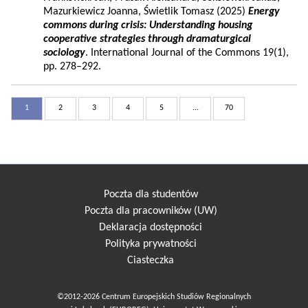
Mazurkiewicz Joanna, Świetlik Tomasz (2025)
Energy
commons during crisis: Understanding housing
cooperative strategies through dramaturgical
sociology
. International Journal of the Commons 19(1),
pp. 278–292.
1
2
3
4
5
...
70
Poczta dla studentów
Poczta dla pracowników (UW)
Deklaracja dostępności
Polityka prywatności
Ciasteczka
©2012-2026 Centrum Europejskich Studiów Regionalnych