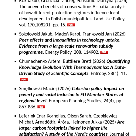
Rok Jakub, Grodzicki Maciej, Podsiadło Martyna (2026)
The uneven benefits of conservation: A spatial analysis
of how different protection regimes influence local
development in Polish municipalities. Land Use Policy,
vol. 170,108201, pp. 15.
Sokołowski Jakub, Madoń Karol, Frankowski Jan (2026)
Peer effects and inequalities in technology uptake.
Evidence from a large-scale renovation subsidy
programme
. Energy Policy, 208, 114902.
Chumachenko Artem, Buttliere Brett (2026)
Quantifying
Knowledge Evolution With Thermodynamics: A Data-
Driven Study of Scientific Concepts
. Entropy, 28(1), 11.
Smętkowski Maciej (2026)
Cohesion policy impact on
poverty and social inclusion in EU Member States at
regional level
. European Planning Studies, 24(4), pp.
867-886.
Leferink Enar Kornelius, Olson Sarah, Czepkiewicz
Michał, Árnadóttir, Áróra, Heinonen Jukka (2025)
Are
larger carbon footprints linked to higher life
satisfaction? A study of the Nordic countries
. Journal of