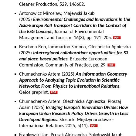
Cleaner Production, 529, 146602.
Antonowicz Mirosław, Majewski Jakub
(2025)
Environmental Challenges and Innovations in the
Asia-Europe Rail Transport Corridors in the Context of
the ESG Concept
, Journal of Environmental
Management and Tourism, 16(3), pp. 191–205.
Boschma Ron, Iammarino Simona, Olechnicka Agnieszka
(2025)
Interregional collaboration: opportunities for S3
and place-based policies.
Brussels: European
Commission, Community of Practice, pp. 29.
Chumachenko Artem (2025)
An Information Geometry
Approach to Analyzing Topic Evolution in Scientific
Networks: From Physics to International Relations
.
Qeios preprint.
Chumachenko Artem, Olechnicka Agnieszka, Płoszaj
Adam (2025)
Bridging Europe’s Innovation Divide: How
European Union Research Policy Drives Growth in Less
Developed Regions
. Stosunki Międzynarodowe –
International Relations 2025, 5(11).
Frankowski Jan, Prusak Aleksandra, Sokołowski Jakub,