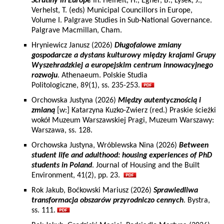
Scrutiny in Europe
In: Heinelt, H., Egner, B., Lysek, J.,
Verhelst, T. (eds) Municipal Councillors in Europe,
Volume I. Palgrave Studies in Sub-National Governance.
Palgrave Macmillan, Cham.
Hryniewicz Janusz (2026)
Długofalowe zmiany
gospodarcze a dystans kulturowy między krajami Grupy
Wyszehradzkiej a europejskim centrum innowacyjnego
rozwoju
. Athenaeum. Polskie Studia
Politologiczne, 89(1), ss. 235-253.
Orchowska Justyna (2026)
Między autentycznością i
zmianą
[w:] Katarzyna Kuzko-Zwierz (red.) Praskie ścieżki
wokół Muzeum Warszawskiej Pragi, Muzeum Warszawy:
Warszawa, ss. 128.
Orchowska Justyna, Wróblewska Nina (2026)
Between
student life and adulthood: housing experiences of PhD
students in Poland
. Journal of Housing and the Built
Environment, 41(2), pp. 23.
Rok Jakub, Boćkowski Mariusz (2026)
Sprawiedliwa
transformacja obszarów przyrodniczo cennych
. Bystra,
ss. 111.