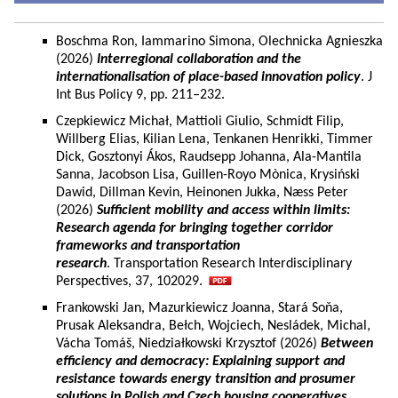
Boschma Ron, Iammarino Simona, Olechnicka Agnieszka
(2026)
Interregional collaboration and the
internationalisation of place-based innovation policy
. J
Int Bus Policy 9, pp. 211–232.
Czepkiewicz Michał, Mattioli Giulio, Schmidt Filip,
Willberg Elias, Kilian Lena, Tenkanen Henrikki, Timmer
Dick, Gosztonyi Ákos, Raudsepp Johanna, Ala-Mantila
Sanna, Jacobson Lisa, Guillen-Royo Mònica, Krysiński
Dawid, Dillman Kevin, Heinonen Jukka, Næss Peter
(2026)
Sufficient mobility and access within limits:
Research agenda for bringing together corridor
frameworks and transportation
research
. Transportation Research Interdisciplinary
Perspectives, 37, 102029.
Frankowski Jan, Mazurkiewicz Joanna, Stará Soňa,
Prusak Aleksandra, Bełch, Wojciech, Nesládek, Michal,
Vácha Tomáš, Niedziałkowski Krzysztof (2026)
Between
efficiency and democracy: Explaining support and
resistance towards energy transition and prosumer
solutions in Polish and Czech housing cooperatives.