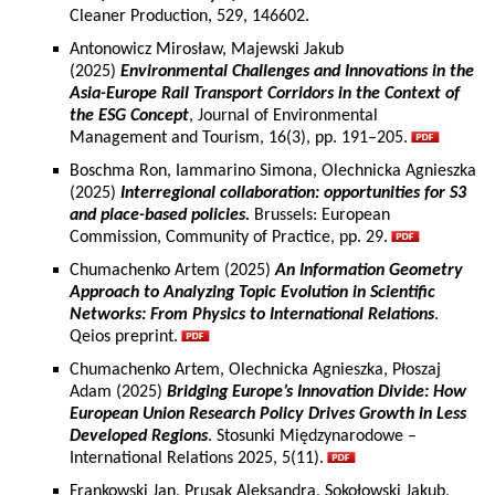
Cleaner Production, 529, 146602.
Antonowicz Mirosław, Majewski Jakub
(2025)
Environmental Challenges and Innovations in the
Asia-Europe Rail Transport Corridors in the Context of
the ESG Concept
, Journal of Environmental
Management and Tourism, 16(3), pp. 191–205.
Boschma Ron, Iammarino Simona, Olechnicka Agnieszka
(2025)
Interregional collaboration: opportunities for S3
and place-based policies.
Brussels: European
Commission, Community of Practice, pp. 29.
Chumachenko Artem (2025)
An Information Geometry
Approach to Analyzing Topic Evolution in Scientific
Networks: From Physics to International Relations
.
Qeios preprint.
Chumachenko Artem, Olechnicka Agnieszka, Płoszaj
Adam (2025)
Bridging Europe’s Innovation Divide: How
European Union Research Policy Drives Growth in Less
Developed Regions
. Stosunki Międzynarodowe –
International Relations 2025, 5(11).
Frankowski Jan, Prusak Aleksandra, Sokołowski Jakub,