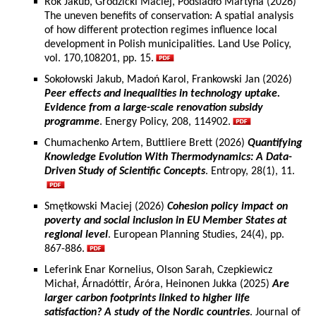
Rok Jakub, Grodzicki Maciej, Podsiadło Martyna (2026)
The uneven benefits of conservation: A spatial analysis
of how different protection regimes influence local
development in Polish municipalities. Land Use Policy,
vol. 170,108201, pp. 15.
Sokołowski Jakub, Madoń Karol, Frankowski Jan (2026)
Peer effects and inequalities in technology uptake.
Evidence from a large-scale renovation subsidy
programme
. Energy Policy, 208, 114902.
Chumachenko Artem, Buttliere Brett (2026)
Quantifying
Knowledge Evolution With Thermodynamics: A Data-
Driven Study of Scientific Concepts
. Entropy, 28(1), 11.
Smętkowski Maciej (2026)
Cohesion policy impact on
poverty and social inclusion in EU Member States at
regional level
. European Planning Studies, 24(4), pp.
867-886.
Leferink Enar Kornelius, Olson Sarah, Czepkiewicz
Michał, Árnadóttir, Áróra, Heinonen Jukka (2025)
Are
larger carbon footprints linked to higher life
satisfaction? A study of the Nordic countries
. Journal of