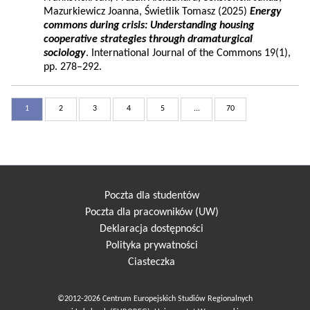
Mazurkiewicz Joanna, Świetlik Tomasz (2025)
Energy
commons during crisis: Understanding housing
cooperative strategies through dramaturgical
sociology
. International Journal of the Commons 19(1),
pp. 278–292.
1
2
3
4
5
...
70
Poczta dla studentów
Poczta dla pracowników (UW)
Deklaracja dostępności
Polityka prywatności
Ciasteczka
©2012-2026 Centrum Europejskich Studiów Regionalnych