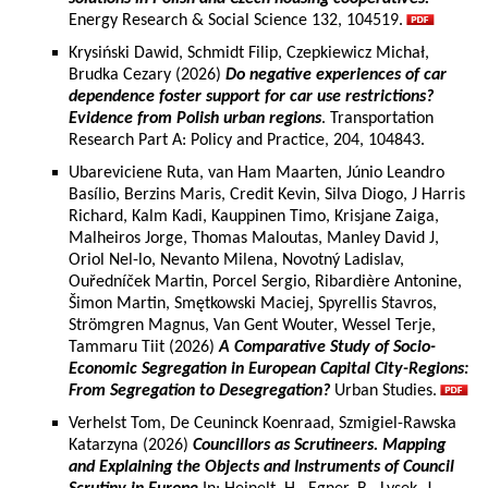
Energy Research & Social Science 132, 104519.
Krysiński Dawid, Schmidt Filip, Czepkiewicz Michał,
Brudka Cezary (2026)
Do negative experiences of car
dependence foster support for car use restrictions?
Evidence from Polish urban regions
. Transportation
Research Part A: Policy and Practice, 204, 104843.
Ubareviciene Ruta, van Ham Maarten, Júnio Leandro
Basílio, Berzins Maris, Credit Kevin, Silva Diogo, J Harris
Richard, Kalm Kadi, Kauppinen Timo, Krisjane Zaiga,
Malheiros Jorge, Thomas Maloutas, Manley David J,
Oriol Nel-lo, Nevanto Milena, Novotný Ladislav,
Ouředníček Martin, Porcel Sergio, Ribardière Antonine,
Šimon Martin, Smętkowski Maciej, Spyrellis Stavros,
Strömgren Magnus, Van Gent Wouter, Wessel Terje,
Tammaru Tiit (2026)
A Comparative Study of Socio-
Economic Segregation in European Capital City-Regions:
From Segregation to Desegregation?
Urban Studies.
Verhelst Tom, De Ceuninck Koenraad, Szmigiel-Rawska
Katarzyna (2026)
Councillors as Scrutineers. Mapping
and Explaining the Objects and Instruments of Council