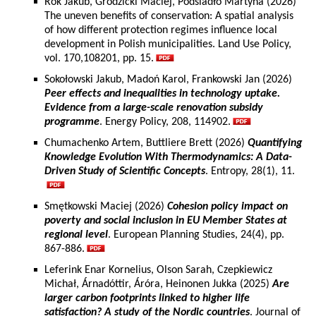
Rok Jakub, Grodzicki Maciej, Podsiadło Martyna (2026)
The uneven benefits of conservation: A spatial analysis
of how different protection regimes influence local
development in Polish municipalities. Land Use Policy,
vol. 170,108201, pp. 15.
Sokołowski Jakub, Madoń Karol, Frankowski Jan (2026)
Peer effects and inequalities in technology uptake.
Evidence from a large-scale renovation subsidy
programme
. Energy Policy, 208, 114902.
Chumachenko Artem, Buttliere Brett (2026)
Quantifying
Knowledge Evolution With Thermodynamics: A Data-
Driven Study of Scientific Concepts
. Entropy, 28(1), 11.
Smętkowski Maciej (2026)
Cohesion policy impact on
poverty and social inclusion in EU Member States at
regional level
. European Planning Studies, 24(4), pp.
867-886.
Leferink Enar Kornelius, Olson Sarah, Czepkiewicz
Michał, Árnadóttir, Áróra, Heinonen Jukka (2025)
Are
larger carbon footprints linked to higher life
satisfaction? A study of the Nordic countries
. Journal of