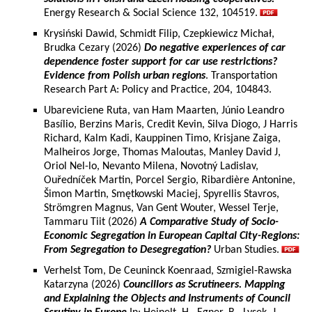
Energy Research & Social Science 132, 104519.
Krysiński Dawid, Schmidt Filip, Czepkiewicz Michał,
Brudka Cezary (2026)
Do negative experiences of car
dependence foster support for car use restrictions?
Evidence from Polish urban regions
. Transportation
Research Part A: Policy and Practice, 204, 104843.
Ubareviciene Ruta, van Ham Maarten, Júnio Leandro
Basílio, Berzins Maris, Credit Kevin, Silva Diogo, J Harris
Richard, Kalm Kadi, Kauppinen Timo, Krisjane Zaiga,
Malheiros Jorge, Thomas Maloutas, Manley David J,
Oriol Nel-lo, Nevanto Milena, Novotný Ladislav,
Ouředníček Martin, Porcel Sergio, Ribardière Antonine,
Šimon Martin, Smętkowski Maciej, Spyrellis Stavros,
Strömgren Magnus, Van Gent Wouter, Wessel Terje,
Tammaru Tiit (2026)
A Comparative Study of Socio-
Economic Segregation in European Capital City-Regions:
From Segregation to Desegregation?
Urban Studies.
Verhelst Tom, De Ceuninck Koenraad, Szmigiel-Rawska
Katarzyna (2026)
Councillors as Scrutineers. Mapping
and Explaining the Objects and Instruments of Council