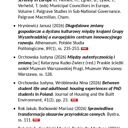
Scrutiny in Europe
In: Heinelt, H., Egner, B., Lysek, J.,
Verhelst, T. (eds) Municipal Councillors in Europe,
Volume I. Palgrave Studies in Sub-National Governance.
Palgrave Macmillan, Cham.
Hryniewicz Janusz (2026)
Długofalowe zmiany
gospodarcze a dystans kulturowy między krajami Grupy
Wyszehradzkiej a europejskim centrum innowacyjnego
rozwoju
. Athenaeum. Polskie Studia
Politologiczne, 89(1), ss. 235-253.
Orchowska Justyna (2026)
Między autentycznością i
zmianą
[w:] Katarzyna Kuzko-Zwierz (red.) Praskie ścieżki
wokół Muzeum Warszawskiej Pragi, Muzeum Warszawy:
Warszawa, ss. 128.
Orchowska Justyna, Wróblewska Nina (2026)
Between
student life and adulthood: housing experiences of PhD
students in Poland
. Journal of Housing and the Built
Environment, 41(2), pp. 23.
Rok Jakub, Boćkowski Mariusz (2026)
Sprawiedliwa
transformacja obszarów przyrodniczo cennych
. Bystra,
ss. 111.