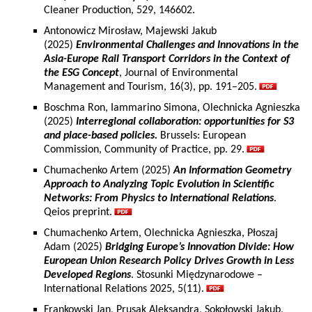
Cleaner Production, 529, 146602.
Antonowicz Mirosław, Majewski Jakub
(2025)
Environmental Challenges and Innovations in the
Asia-Europe Rail Transport Corridors in the Context of
the ESG Concept
, Journal of Environmental
Management and Tourism, 16(3), pp. 191–205.
Boschma Ron, Iammarino Simona, Olechnicka Agnieszka
(2025)
Interregional collaboration: opportunities for S3
and place-based policies.
Brussels: European
Commission, Community of Practice, pp. 29.
Chumachenko Artem (2025)
An Information Geometry
Approach to Analyzing Topic Evolution in Scientific
Networks: From Physics to International Relations
.
Qeios preprint.
Chumachenko Artem, Olechnicka Agnieszka, Płoszaj
Adam (2025)
Bridging Europe’s Innovation Divide: How
European Union Research Policy Drives Growth in Less
Developed Regions
. Stosunki Międzynarodowe –
International Relations 2025, 5(11).
Frankowski Jan, Prusak Aleksandra, Sokołowski Jakub,