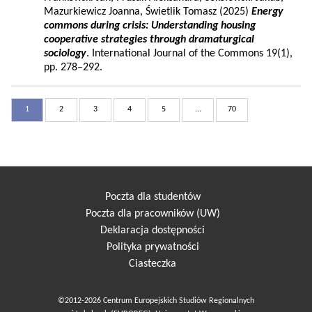
Mazurkiewicz Joanna, Świetlik Tomasz (2025)
Energy
commons during crisis: Understanding housing
cooperative strategies through dramaturgical
sociology
. International Journal of the Commons 19(1),
pp. 278–292.
1
2
3
4
5
...
70
Poczta dla studentów
Poczta dla pracowników (UW)
Deklaracja dostępności
Polityka prywatności
Ciasteczka
©2012-2026 Centrum Europejskich Studiów Regionalnych