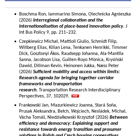
Boschma Ron, Iammarino Simona, Olechnicka Agnieszka
(2026)
Interregional collaboration and the
internationalisation of place-based innovation policy
. J
Int Bus Policy 9, pp. 211–232.
Czepkiewicz Michał, Mattioli Giulio, Schmidt Filip,
Willberg Elias, Kilian Lena, Tenkanen Henrikki, Timmer
Dick, Gosztonyi Ákos, Raudsepp Johanna, Ala-Mantila
Sanna, Jacobson Lisa, Guillen-Royo Mònica, Krysiński
Dawid, Dillman Kevin, Heinonen Jukka, Næss Peter
(2026)
Sufficient mobility and access within limits:
Research agenda for bringing together corridor
frameworks and transportation
research
. Transportation Research Interdisciplinary
Perspectives, 37, 102029.
Frankowski Jan, Mazurkiewicz Joanna, Stará Soňa,
Prusak Aleksandra, Bełch, Wojciech, Nesládek, Michal,
Vácha Tomáš, Niedziałkowski Krzysztof (2026)
Between
efficiency and democracy: Explaining support and
resistance towards energy transition and prosumer
solutions in Polish and Czech housing cooperatives.