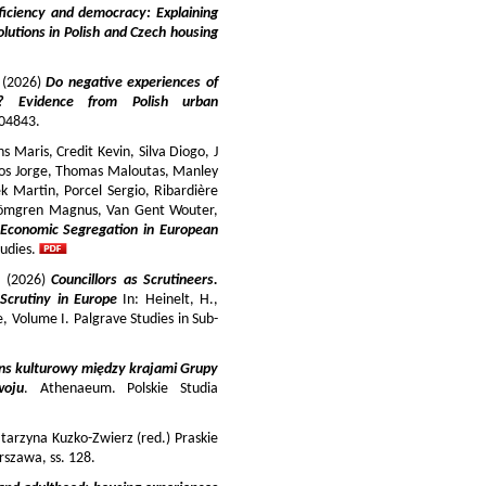
iciency and democracy: Explaining
lutions in Polish and Czech housing
y (2026)
Do negative experiences of
s? Evidence from Polish urban
 104843.
 Maris, Credit Kevin, Silva Diogo, J
iros Jorge, Thomas Maloutas, Manley
k Martin, Porcel Sergio, Ribardière
Strömgren Magnus, Van Gent Wouter,
-Economic Segregation in European
udies.
a (2026)
Councillors as Scrutineers.
Scrutiny in Europe
In: Heinelt, H.,
pe, Volume I. Palgrave Studies in Sub-
ns kulturowy między krajami Grupy
woju
. Athenaeum. Polskie Studia
tarzyna Kuzko-Zwierz (red.) Praskie
szawa, ss. 128.