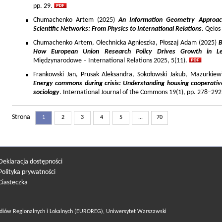
pp. 29.
Chumachenko Artem (2025)
An Information Geometry Approach
Scientific Networks: From Physics to International Relations
. Qeios
Chumachenko Artem, Olechnicka Agnieszka, Płoszaj Adam (2025)
B
How European Union Research Policy Drives Growth in Le
Międzynarodowe – International Relations 2025, 5(11).
Frankowski Jan, Prusak Aleksandra, Sokołowski Jakub, Mazurkiew
Energy commons during crisis: Understanding housing cooperativ
sociology
. International Journal of the Commons 19(1), pp. 278–292
Strona
1
2
3
4
5
...
70
Deklaracja dostępności
Polityka prywatności
Ciasteczka
diów Regionalnych i Lokalnych (EUROREG), Uniwersytet Warszawski