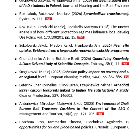
Orchowska Justyna, Wróblewska Nina (2026)
Between student life 
of PhD students in Poland
. Journal of Housing and the Built Environ
Rok Jakub, Boćkowski Mariusz (2026)
Sprawiedliwa transformac
Bystra, ss. 111.
Rok Jakub, Grodzicki Maciej, Podsiadło Martyna (2026) The uneven 
analysis of how different protection regimes influence local develo
Use Policy, vol. 170,108201, pp. 15.
Sokołowski Jakub, Madoń Karol, Frankowski Jan (2026)
Peer effe
uptake. Evidence from a large-scale renovation subsidy programm
Chumachenko Artem, Buttliere Brett (2026)
Quantifying Knowledg
A Data-Driven Study of Scientific Concepts
. Entropy, 28(1), 11.
Smętkowski Maciej (2026)
Cohesion policy impact on poverty and s
at regional level
. European Planning Studies, 24(4), pp. 867-886.
Leferink Enar Kornelius, Olson Sarah, Czepkiewicz Michał, Árnadótt
larger carbon footprints linked to higher life satisfaction? A stud
Cleaner Production, 529, 146602.
Antonowicz Mirosław, Majewski Jakub (2025)
Environmental Chall
Europe Rail Transport Corridors in the Context of the ESG 
Management and Tourism, 16(3), pp. 191–205.
Boschma Ron, Iammarino Simona, Olechnicka Agnieszka (2
opportunities for S3 and place-based policies.
Brussels: European 