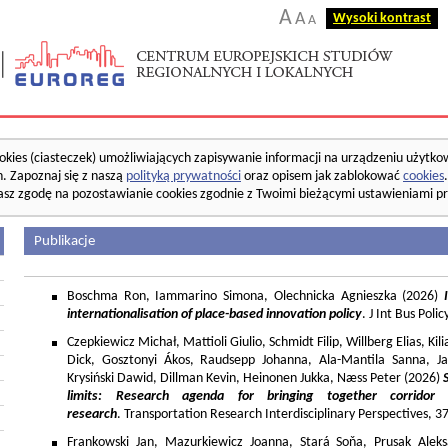
A
A
Wysoki kontrast
A
okies (ciasteczek) umożliwiających zapisywanie informacji na urządzeniu użytko
. Zapoznaj się z naszą
polityką prywatności
oraz opisem jak zablokować
cookies
asz zgodę na pozostawianie cookies zgodnie z Twoimi bieżącymi ustawieniami pr
Publikacje
Boschma Ron, Iammarino Simona, Olechnicka Agnieszka (2026)
I
internationalisation of place-based innovation policy
. J Int Bus Poli
Czepkiewicz Michał, Mattioli Giulio, Schmidt Filip, Willberg Elias, K
Dick, Gosztonyi Ákos, Raudsepp Johanna, Ala-Mantila Sanna, Ja
Krysiński Dawid, Dillman Kevin, Heinonen Jukka, Næss Peter (2026)
limits: Research agenda for bringing together corridor
research
. Transportation Research Interdisciplinary Perspectives, 
Frankowski Jan, Mazurkiewicz Joanna, Stará Soňa, Prusak Aleks