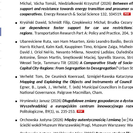
Michal, Vácha Tomáš, Niedziałkowski Krzysztof (2026)
Between eff
support and resistance towards energy transition and prosumer so
cooperatives.
Energy Research & Social Science 132, 104519.
Krysiński Dawid, Schmidt Filip, Czepkiewicz Michał, Brudka Cezar
car dependence foster support for car use restriction
regions
. Transportation Research Part A: Policy and Practice, 204,
Ubareviciene Ruta, van Ham Maarten, Júnio Leandro Basílio, Berzins
Harris Richard, Kalm Kadi, Kauppinen Timo, Krisjane Zaiga, Malhe
David J, Oriol Nel-lo, Nevanto Milena, Novotný Ladislav, Ouředníče
Antonine, Šimon Martin, Smętkowski Maciej, Spyrellis Stavros, 
Wessel Terje, Tammaru Tiit (2026)
A Comparative Study of Socio
Capital City-Regions: From Segregation to Desegregation?
Urban St
Verhelst Tom, De Ceuninck Koenraad, Szmigiel-Rawska Katarzyn
Mapping and Explaining the Objects and Instruments of Council 
Egner, B., Lysek, J., Verhelst, T. (eds) Municipal Councillors in Euro
National Governance. Palgrave Macmillan, Cham.
Hryniewicz Janusz (2026)
Długofalowe zmiany gospodarcze a dysta
Wyszehradzkiej a europejskim centrum innowacyjnego roz
Politologiczne, 89(1), ss. 235-253.
Orchowska Justyna (2026)
Między autentycznością i zmianą
[w:] Ka
ścieżki wokół Muzeum Warszawskiej Pragi, Muzeum Warszawy: War