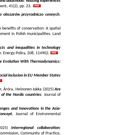
and adulthood: housing experiences
ment, 41(2), pp. 23.
ja obszarów przyrodniczo cennych
.
benefits of conservation: A spatial
pment in Polish municipalities. Land
cts and inequalities in technology
e
. Energy Policy, 208, 114902.
e Evolution With Thermodynamics:
ocial inclusion in EU Member States
ir, Áróra, Heinonen Jukka (2025)
Are
y of the Nordic countries
. Journal of
enges and Innovations in the Asia-
Concept
, Journal of Environmental
025)
Interregional collaboration:
Commission, Community of Practice,