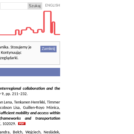
ENGLISH
wnika. Stosujemy je
Zamknij
. Kontynuując
zeglądarki.
nterregional collaboration and the
cy 9, pp. 211–232.
ilian Lena, Tenkanen Henrikki, Timmer
cobson Lisa, Guillen-Royo Mònica,
Sufficient mobility and access within
 frameworks and transportation
37, 102029.
andra, Bełch, Wojciech, Nesládek,