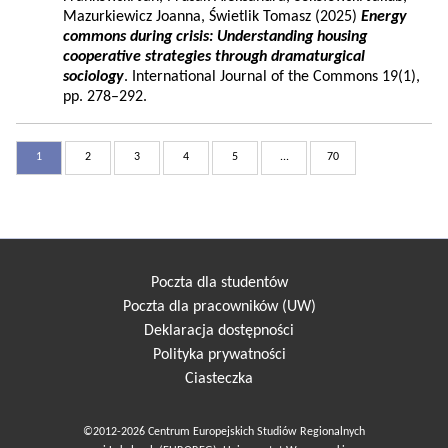
Mazurkiewicz Joanna, Świetlik Tomasz (2025)
Energy
commons during crisis: Understanding housing
cooperative strategies through dramaturgical
sociology
. International Journal of the Commons 19(1),
pp. 278–292.
1
2
3
4
5
...
70
Poczta dla studentów
Poczta dla pracowników (UW)
Deklaracja dostępności
Polityka prywatności
Ciasteczka
©2012-2026 Centrum Europejskich Studiów Regionalnych