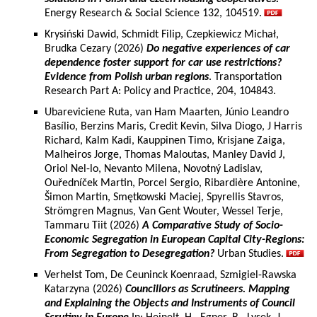
Energy Research & Social Science 132, 104519.
Krysiński Dawid, Schmidt Filip, Czepkiewicz Michał,
Brudka Cezary (2026)
Do negative experiences of car
dependence foster support for car use restrictions?
Evidence from Polish urban regions
. Transportation
Research Part A: Policy and Practice, 204, 104843.
Ubareviciene Ruta, van Ham Maarten, Júnio Leandro
Basílio, Berzins Maris, Credit Kevin, Silva Diogo, J Harris
Richard, Kalm Kadi, Kauppinen Timo, Krisjane Zaiga,
Malheiros Jorge, Thomas Maloutas, Manley David J,
Oriol Nel-lo, Nevanto Milena, Novotný Ladislav,
Ouředníček Martin, Porcel Sergio, Ribardière Antonine,
Šimon Martin, Smętkowski Maciej, Spyrellis Stavros,
Strömgren Magnus, Van Gent Wouter, Wessel Terje,
Tammaru Tiit (2026)
A Comparative Study of Socio-
Economic Segregation in European Capital City-Regions:
From Segregation to Desegregation?
Urban Studies.
Verhelst Tom, De Ceuninck Koenraad, Szmigiel-Rawska
Katarzyna (2026)
Councillors as Scrutineers. Mapping
and Explaining the Objects and Instruments of Council