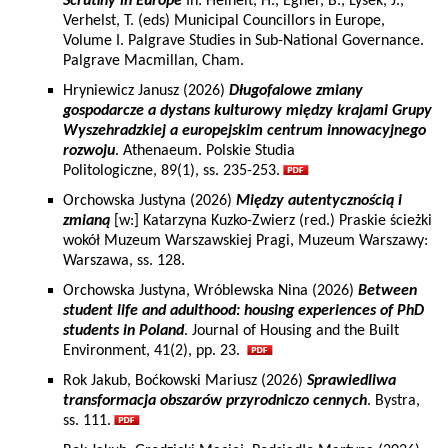
Scrutiny in Europe
In: Heinelt, H., Egner, B., Lysek, J.,
Verhelst, T. (eds) Municipal Councillors in Europe,
Volume I. Palgrave Studies in Sub-National Governance.
Palgrave Macmillan, Cham.
Hryniewicz Janusz (2026)
Długofalowe zmiany
gospodarcze a dystans kulturowy między krajami Grupy
Wyszehradzkiej a europejskim centrum innowacyjnego
rozwoju
. Athenaeum. Polskie Studia
Politologiczne, 89(1), ss. 235-253.
Orchowska Justyna (2026)
Między autentycznością i
zmianą
[w:] Katarzyna Kuzko-Zwierz (red.) Praskie ścieżki
wokół Muzeum Warszawskiej Pragi, Muzeum Warszawy:
Warszawa, ss. 128.
Orchowska Justyna, Wróblewska Nina (2026)
Between
student life and adulthood: housing experiences of PhD
students in Poland
. Journal of Housing and the Built
Environment, 41(2), pp. 23.
Rok Jakub, Boćkowski Mariusz (2026)
Sprawiedliwa
transformacja obszarów przyrodniczo cennych
. Bystra,
ss. 111.