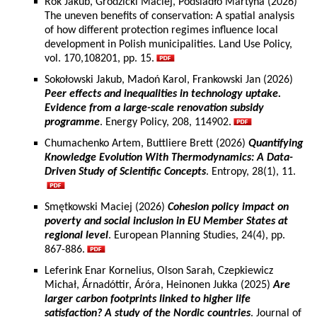
Rok Jakub, Grodzicki Maciej, Podsiadło Martyna (2026)
The uneven benefits of conservation: A spatial analysis
of how different protection regimes influence local
development in Polish municipalities. Land Use Policy,
vol. 170,108201, pp. 15.
Sokołowski Jakub, Madoń Karol, Frankowski Jan (2026)
Peer effects and inequalities in technology uptake.
Evidence from a large-scale renovation subsidy
programme
. Energy Policy, 208, 114902.
Chumachenko Artem, Buttliere Brett (2026)
Quantifying
Knowledge Evolution With Thermodynamics: A Data-
Driven Study of Scientific Concepts
. Entropy, 28(1), 11.
Smętkowski Maciej (2026)
Cohesion policy impact on
poverty and social inclusion in EU Member States at
regional level
. European Planning Studies, 24(4), pp.
867-886.
Leferink Enar Kornelius, Olson Sarah, Czepkiewicz
Michał, Árnadóttir, Áróra, Heinonen Jukka (2025)
Are
larger carbon footprints linked to higher life
satisfaction? A study of the Nordic countries
. Journal of