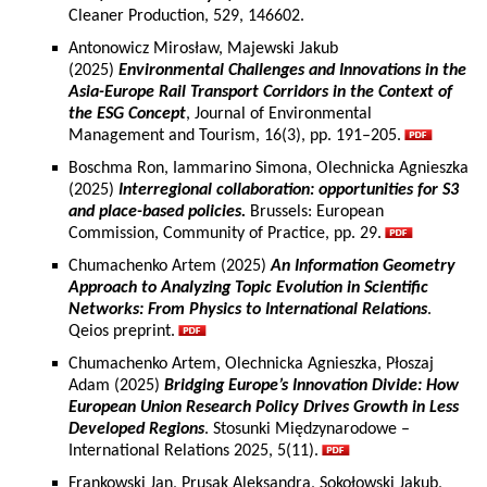
Cleaner Production, 529, 146602.
Antonowicz Mirosław, Majewski Jakub
(2025)
Environmental Challenges and Innovations in the
Asia-Europe Rail Transport Corridors in the Context of
the ESG Concept
, Journal of Environmental
Management and Tourism, 16(3), pp. 191–205.
Boschma Ron, Iammarino Simona, Olechnicka Agnieszka
(2025)
Interregional collaboration: opportunities for S3
and place-based policies.
Brussels: European
Commission, Community of Practice, pp. 29.
Chumachenko Artem (2025)
An Information Geometry
Approach to Analyzing Topic Evolution in Scientific
Networks: From Physics to International Relations
.
Qeios preprint.
Chumachenko Artem, Olechnicka Agnieszka, Płoszaj
Adam (2025)
Bridging Europe’s Innovation Divide: How
European Union Research Policy Drives Growth in Less
Developed Regions
. Stosunki Międzynarodowe –
International Relations 2025, 5(11).
Frankowski Jan, Prusak Aleksandra, Sokołowski Jakub,