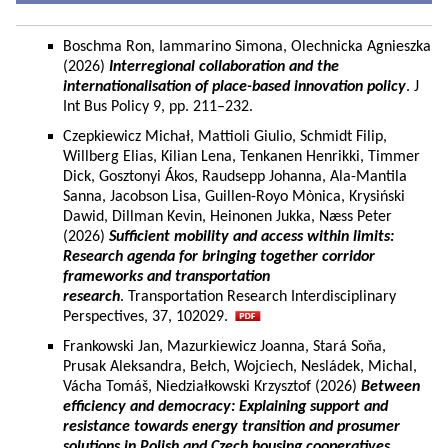
Boschma Ron, Iammarino Simona, Olechnicka Agnieszka
(2026)
Interregional collaboration and the
internationalisation of place-based innovation policy
. J
Int Bus Policy 9, pp. 211–232.
Czepkiewicz Michał, Mattioli Giulio, Schmidt Filip,
Willberg Elias, Kilian Lena, Tenkanen Henrikki, Timmer
Dick, Gosztonyi Ákos, Raudsepp Johanna, Ala-Mantila
Sanna, Jacobson Lisa, Guillen-Royo Mònica, Krysiński
Dawid, Dillman Kevin, Heinonen Jukka, Næss Peter
(2026)
Sufficient mobility and access within limits:
Research agenda for bringing together corridor
frameworks and transportation
research
. Transportation Research Interdisciplinary
Perspectives, 37, 102029.
Frankowski Jan, Mazurkiewicz Joanna, Stará Soňa,
Prusak Aleksandra, Bełch, Wojciech, Nesládek, Michal,
Vácha Tomáš, Niedziałkowski Krzysztof (2026)
Between
efficiency and democracy: Explaining support and
resistance towards energy transition and prosumer
solutions in Polish and Czech housing cooperatives.