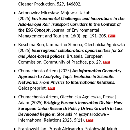
Cleaner Production, 529, 146602.
Antonowicz Mirosław, Majewski Jakub
(2025)
Environmental Challenges and Innovations in the
Asia-Europe Rail Transport Corridors in the Context of
the ESG Concept
, Journal of Environmental
Management and Tourism, 16(3), pp. 191–205.
Boschma Ron, Iammarino Simona, Olechnicka Agnieszka
(2025)
Interregional collaboration: opportunities for S3
and place-based policies.
Brussels: European
Commission, Community of Practice, pp. 29.
Chumachenko Artem (2025)
An Information Geometry
Approach to Analyzing Topic Evolution in Scientific
Networks: From Physics to International Relations
.
Qeios preprint.
Chumachenko Artem, Olechnicka Agnieszka, Płoszaj
Adam (2025)
Bridging Europe’s Innovation Divide: How
European Union Research Policy Drives Growth in Less
Developed Regions
. Stosunki Międzynarodowe –
International Relations 2025, 5(11).
Frankowski Jan, Prusak Aleksandra, Sokołowski Jakub,