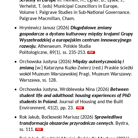
Scrutiny in Europe
In: Heinelt, H., Egner, B., Lysek, J.,
Verhelst, T. (eds) Municipal Councillors in Europe,
Volume I. Palgrave Studies in Sub-National Governance.
Palgrave Macmillan, Cham.
Hryniewicz Janusz (2026)
Długofalowe zmiany
gospodarcze a dystans kulturowy między krajami Grupy
Wyszehradzkiej a europejskim centrum innowacyjnego
rozwoju
. Athenaeum. Polskie Studia
Politologiczne, 89(1), ss. 235-253.
Orchowska Justyna (2026)
Między autentycznością i
zmianą
[w:] Katarzyna Kuzko-Zwierz (red.) Praskie ścieżki
wokół Muzeum Warszawskiej Pragi, Muzeum Warszawy:
Warszawa, ss. 128.
Orchowska Justyna, Wróblewska Nina (2026)
Between
student life and adulthood: housing experiences of PhD
students in Poland
. Journal of Housing and the Built
Environment, 41(2), pp. 23.
Rok Jakub, Boćkowski Mariusz (2026)
Sprawiedliwa
transformacja obszarów przyrodniczo cennych
. Bystra,
ss. 111.