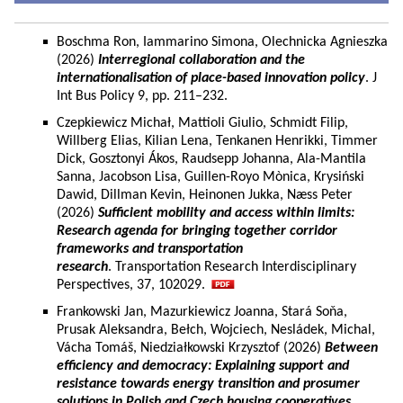
Boschma Ron, Iammarino Simona, Olechnicka Agnieszka
(2026)
Interregional collaboration and the
internationalisation of place-based innovation policy
. J
Int Bus Policy 9, pp. 211–232.
Czepkiewicz Michał, Mattioli Giulio, Schmidt Filip,
Willberg Elias, Kilian Lena, Tenkanen Henrikki, Timmer
Dick, Gosztonyi Ákos, Raudsepp Johanna, Ala-Mantila
Sanna, Jacobson Lisa, Guillen-Royo Mònica, Krysiński
Dawid, Dillman Kevin, Heinonen Jukka, Næss Peter
(2026)
Sufficient mobility and access within limits:
Research agenda for bringing together corridor
frameworks and transportation
research
. Transportation Research Interdisciplinary
Perspectives, 37, 102029.
Frankowski Jan, Mazurkiewicz Joanna, Stará Soňa,
Prusak Aleksandra, Bełch, Wojciech, Nesládek, Michal,
Vácha Tomáš, Niedziałkowski Krzysztof (2026)
Between
efficiency and democracy: Explaining support and
resistance towards energy transition and prosumer
solutions in Polish and Czech housing cooperatives.