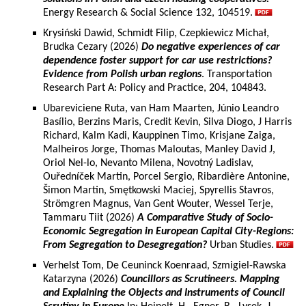
Energy Research & Social Science 132, 104519.
Krysiński Dawid, Schmidt Filip, Czepkiewicz Michał,
Brudka Cezary (2026)
Do negative experiences of car
dependence foster support for car use restrictions?
Evidence from Polish urban regions
. Transportation
Research Part A: Policy and Practice, 204, 104843.
Ubareviciene Ruta, van Ham Maarten, Júnio Leandro
Basílio, Berzins Maris, Credit Kevin, Silva Diogo, J Harris
Richard, Kalm Kadi, Kauppinen Timo, Krisjane Zaiga,
Malheiros Jorge, Thomas Maloutas, Manley David J,
Oriol Nel-lo, Nevanto Milena, Novotný Ladislav,
Ouředníček Martin, Porcel Sergio, Ribardière Antonine,
Šimon Martin, Smętkowski Maciej, Spyrellis Stavros,
Strömgren Magnus, Van Gent Wouter, Wessel Terje,
Tammaru Tiit (2026)
A Comparative Study of Socio-
Economic Segregation in European Capital City-Regions:
From Segregation to Desegregation?
Urban Studies.
Verhelst Tom, De Ceuninck Koenraad, Szmigiel-Rawska
Katarzyna (2026)
Councillors as Scrutineers. Mapping
and Explaining the Objects and Instruments of Council