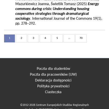
Mazurkiewicz Joanna, Świetlik Tomasz (2025)
Energy
commons during crisis: Understanding housing
cooperative strategies through dramaturgical
sociology
. International Journal of the Commons 19(1),
pp. 278–292.
1
2
3
4
5
...
70
Poczta dla studentów
Poczta dla pracowników (UW)
Deklaracja dostępności
Polityka prywatności
Ciasteczka
©2012-2026 Centrum Europejskich Studiów Regionalnych