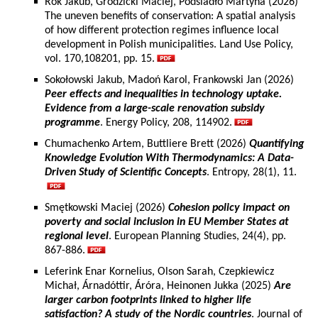
Rok Jakub, Grodzicki Maciej, Podsiadło Martyna (2026)
The uneven benefits of conservation: A spatial analysis
of how different protection regimes influence local
development in Polish municipalities. Land Use Policy,
vol. 170,108201, pp. 15.
Sokołowski Jakub, Madoń Karol, Frankowski Jan (2026)
Peer effects and inequalities in technology uptake.
Evidence from a large-scale renovation subsidy
programme
. Energy Policy, 208, 114902.
Chumachenko Artem, Buttliere Brett (2026)
Quantifying
Knowledge Evolution With Thermodynamics: A Data-
Driven Study of Scientific Concepts
. Entropy, 28(1), 11.
Smętkowski Maciej (2026)
Cohesion policy impact on
poverty and social inclusion in EU Member States at
regional level
. European Planning Studies, 24(4), pp.
867-886.
Leferink Enar Kornelius, Olson Sarah, Czepkiewicz
Michał, Árnadóttir, Áróra, Heinonen Jukka (2025)
Are
larger carbon footprints linked to higher life
satisfaction? A study of the Nordic countries
. Journal of