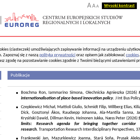
A
A
Wysoki kontrast
A
okies (ciasteczek) umożliwiających zapisywanie informacji na urządzeniu użytko
. Zapoznaj się z naszą
polityką prywatności
oraz opisem jak zablokować
cookies
asz zgodę na pozostawianie cookies zgodnie z Twoimi bieżącymi ustawieniami pr
Publikacje
Boschma Ron, Iammarino Simona, Olechnicka Agnieszka (2026)
I
internationalisation of place-based innovation policy
. J Int Bus Poli
Czepkiewicz Michał, Mattioli Giulio, Schmidt Filip, Willberg Elias, K
Dick, Gosztonyi Ákos, Raudsepp Johanna, Ala-Mantila Sanna, Ja
Krysiński Dawid, Dillman Kevin, Heinonen Jukka, Næss Peter (2026)
limits: Research agenda for bringing together corridor
research
. Transportation Research Interdisciplinary Perspectives, 
Frankowski Jan, Mazurkiewicz Joanna, Stará Soňa, Prusak Aleks