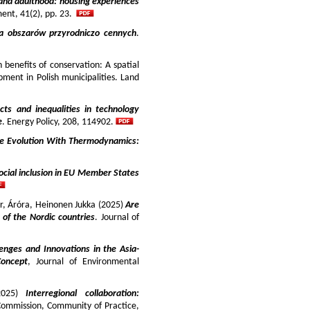
and adulthood: housing experiences
ment, 41(2), pp. 23.
ja obszarów przyrodniczo cennych
.
benefits of conservation: A spatial
pment in Polish municipalities. Land
cts and inequalities in technology
e
. Energy Policy, 208, 114902.
e Evolution With Thermodynamics:
ocial inclusion in EU Member States
ir, Áróra, Heinonen Jukka (2025)
Are
y of the Nordic countries
. Journal of
enges and Innovations in the Asia-
Concept
, Journal of Environmental
025)
Interregional collaboration:
Commission, Community of Practice,