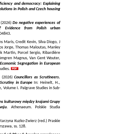
iciency and democracy: Explaining
lutions in Polish and Czech housing
y (2026)
Do negative experiences of
s? Evidence from Polish urban
 104843.
 Maris, Credit Kevin, Silva Diogo, J
iros Jorge, Thomas Maloutas, Manley
k Martin, Porcel Sergio, Ribardière
Strömgren Magnus, Van Gent Wouter,
-Economic Segregation in European
udies.
a (2026)
Councillors as Scrutineers.
Scrutiny in Europe
In: Heinelt, H.,
pe, Volume I. Palgrave Studies in Sub-
ns kulturowy między krajami Grupy
woju
. Athenaeum. Polskie Studia
tarzyna Kuzko-Zwierz (red.) Praskie
szawa, ss. 128.