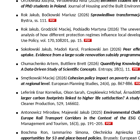
Orchowska Justyna, Wróblewska Nina (2026)
Between student life 
of PhD students in Poland
. Journal of Housing and the Built Environ
Rok Jakub, Boćkowski Mariusz (2026)
Sprawiedliwa transformac
Bystra, ss. 111.
Rok Jakub, Grodzicki Maciej, Podsiadło Martyna (2026) The uneven 
analysis of how different protection regimes influence local develo
Use Policy, vol. 170,108201, pp. 15.
Sokołowski Jakub, Madoń Karol, Frankowski Jan (2026)
Peer effe
uptake. Evidence from a large-scale renovation subsidy programm
Chumachenko Artem, Buttliere Brett (2026)
Quantifying Knowledg
A Data-Driven Study of Scientific Concepts
. Entropy, 28(1), 11.
Smętkowski Maciej (2026)
Cohesion policy impact on poverty and s
at regional level
. European Planning Studies, 24(4), pp. 867-886.
Leferink Enar Kornelius, Olson Sarah, Czepkiewicz Michał, Árnadótt
larger carbon footprints linked to higher life satisfaction? A stud
Cleaner Production, 529, 146602.
Antonowicz Mirosław, Majewski Jakub (2025)
Environmental Chall
Europe Rail Transport Corridors in the Context of the ESG 
Management and Tourism, 16(3), pp. 191–205.
Boschma Ron, Iammarino Simona, Olechnicka Agnieszka (2
opportunities for S3 and place-based policies.
Brussels: European 