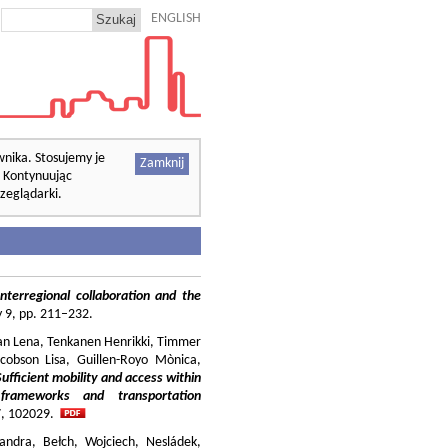
ENGLISH
wnika. Stosujemy je
Zamknij
. Kontynuując
zeglądarki.
nterregional collaboration and the
cy 9, pp. 211–232.
ilian Lena, Tenkanen Henrikki, Timmer
cobson Lisa, Guillen-Royo Mònica,
Sufficient mobility and access within
 frameworks and transportation
37, 102029.
andra, Bełch, Wojciech, Nesládek,