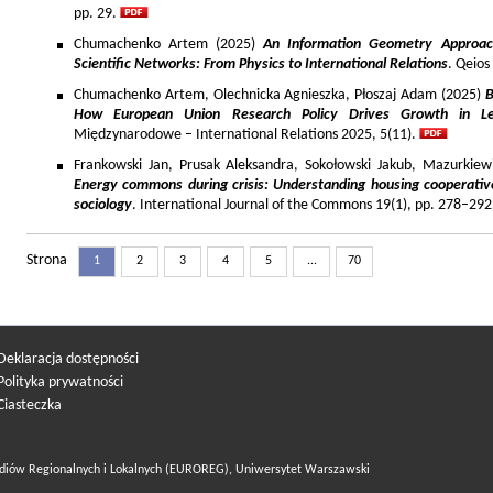
pp. 29.
Chumachenko Artem (2025)
An Information Geometry Approach
Scientific Networks: From Physics to International Relations
. Qeios
Chumachenko Artem, Olechnicka Agnieszka, Płoszaj Adam (2025)
B
How European Union Research Policy Drives Growth in Le
Międzynarodowe – International Relations 2025, 5(11).
Frankowski Jan, Prusak Aleksandra, Sokołowski Jakub, Mazurkiew
Energy commons during crisis: Understanding housing cooperativ
sociology
. International Journal of the Commons 19(1), pp. 278–292
Strona
1
2
3
4
5
...
70
Deklaracja dostępności
Polityka prywatności
Ciasteczka
diów Regionalnych i Lokalnych (EUROREG), Uniwersytet Warszawski