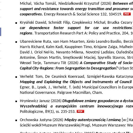
Michal, Vácha Tomáš, Niedziałkowski Krzysztof (2026)
Between eff
support and resistance towards energy transition and prosumer so
cooperatives.
Energy Research & Social Science 132, 104519.
Krysiński Dawid, Schmidt Filip, Czepkiewicz Michał, Brudka Cezar
car dependence foster support for car use restriction
regions
. Transportation Research Part A: Policy and Practice, 204,
Ubareviciene Ruta, van Ham Maarten, Júnio Leandro Basílio, Berzins
Harris Richard, Kalm Kadi, Kauppinen Timo, Krisjane Zaiga, Malhe
David J, Oriol Nel-lo, Nevanto Milena, Novotný Ladislav, Ouředníče
Antonine, Šimon Martin, Smętkowski Maciej, Spyrellis Stavros, 
Wessel Terje, Tammaru Tiit (2026)
A Comparative Study of Socio
Capital City-Regions: From Segregation to Desegregation?
Urban St
Verhelst Tom, De Ceuninck Koenraad, Szmigiel-Rawska Katarzyn
Mapping and Explaining the Objects and Instruments of Council 
Egner, B., Lysek, J., Verhelst, T. (eds) Municipal Councillors in Euro
National Governance. Palgrave Macmillan, Cham.
Hryniewicz Janusz (2026)
Długofalowe zmiany gospodarcze a dysta
Wyszehradzkiej a europejskim centrum innowacyjnego roz
Politologiczne, 89(1), ss. 235-253.
Orchowska Justyna (2026)
Między autentycznością i zmianą
[w:] Ka
ścieżki wokół Muzeum Warszawskiej Pragi, Muzeum Warszawy: War