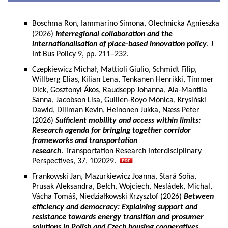
Boschma Ron, Iammarino Simona, Olechnicka Agnieszka
(2026)
Interregional collaboration and the
internationalisation of place-based innovation policy
. J
Int Bus Policy 9, pp. 211–232.
Czepkiewicz Michał, Mattioli Giulio, Schmidt Filip,
Willberg Elias, Kilian Lena, Tenkanen Henrikki, Timmer
Dick, Gosztonyi Ákos, Raudsepp Johanna, Ala-Mantila
Sanna, Jacobson Lisa, Guillen-Royo Mònica, Krysiński
Dawid, Dillman Kevin, Heinonen Jukka, Næss Peter
(2026)
Sufficient mobility and access within limits:
Research agenda for bringing together corridor
frameworks and transportation
research
. Transportation Research Interdisciplinary
Perspectives, 37, 102029.
Frankowski Jan, Mazurkiewicz Joanna, Stará Soňa,
Prusak Aleksandra, Bełch, Wojciech, Nesládek, Michal,
Vácha Tomáš, Niedziałkowski Krzysztof (2026)
Between
efficiency and democracy: Explaining support and
resistance towards energy transition and prosumer
solutions in Polish and Czech housing cooperatives.