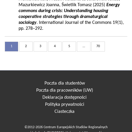
Mazurkiewicz Joanna, Świetlik Tomasz (2025)
Energy
commons during crisis: Understanding housing
cooperative strategies through dramaturgical
sociology
. International Journal of the Commons 19(1),
pp. 278–292.
1
2
3
4
5
...
70
Poczta dla studentów
Poczta dla pracowników (UW)
Deklaracja dostępności
Polityka prywatności
Ciasteczka
©2012-2026 Centrum Europejskich Studiów Regionalnych