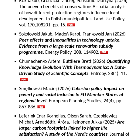
Rok Jakub, Grodzicki Maciej, Podsiadło Martyna (2026)
The uneven benefits of conservation: A spatial analysis
of how different protection regimes influence local
development in Polish municipalities. Land Use Policy,
vol. 170,108201, pp. 15.
Sokołowski Jakub, Madoń Karol, Frankowski Jan (2026)
Peer effects and inequalities in technology uptake.
Evidence from a large-scale renovation subsidy
programme
. Energy Policy, 208, 114902.
Chumachenko Artem, Buttliere Brett (2026)
Quantifying
Knowledge Evolution With Thermodynamics: A Data-
Driven Study of Scientific Concepts
. Entropy, 28(1), 11.
Smętkowski Maciej (2026)
Cohesion policy impact on
poverty and social inclusion in EU Member States at
regional level
. European Planning Studies, 24(4), pp.
867-886.
Leferink Enar Kornelius, Olson Sarah, Czepkiewicz
Michał, Árnadóttir, Áróra, Heinonen Jukka (2025)
Are
larger carbon footprints linked to higher life
satisfaction? A study of the Nordic countries
. Journal of