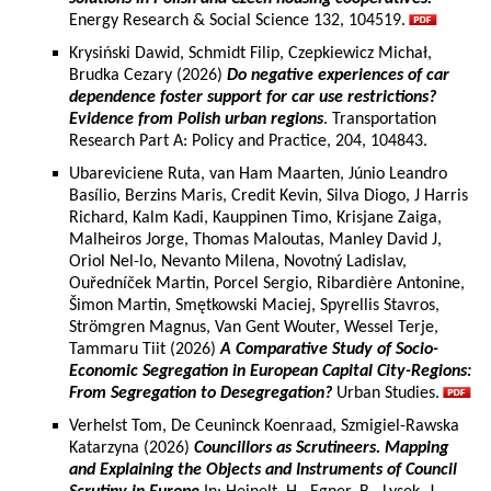
Energy Research & Social Science 132, 104519.
Krysiński Dawid, Schmidt Filip, Czepkiewicz Michał,
Brudka Cezary (2026)
Do negative experiences of car
dependence foster support for car use restrictions?
Evidence from Polish urban regions
. Transportation
Research Part A: Policy and Practice, 204, 104843.
Ubareviciene Ruta, van Ham Maarten, Júnio Leandro
Basílio, Berzins Maris, Credit Kevin, Silva Diogo, J Harris
Richard, Kalm Kadi, Kauppinen Timo, Krisjane Zaiga,
Malheiros Jorge, Thomas Maloutas, Manley David J,
Oriol Nel-lo, Nevanto Milena, Novotný Ladislav,
Ouředníček Martin, Porcel Sergio, Ribardière Antonine,
Šimon Martin, Smętkowski Maciej, Spyrellis Stavros,
Strömgren Magnus, Van Gent Wouter, Wessel Terje,
Tammaru Tiit (2026)
A Comparative Study of Socio-
Economic Segregation in European Capital City-Regions:
From Segregation to Desegregation?
Urban Studies.
Verhelst Tom, De Ceuninck Koenraad, Szmigiel-Rawska
Katarzyna (2026)
Councillors as Scrutineers. Mapping
and Explaining the Objects and Instruments of Council