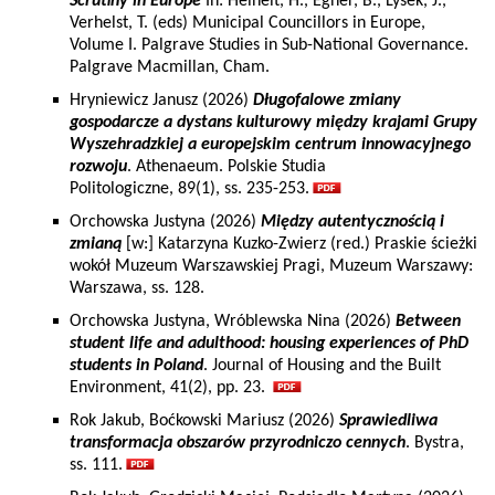
Scrutiny in Europe
In: Heinelt, H., Egner, B., Lysek, J.,
Verhelst, T. (eds) Municipal Councillors in Europe,
Volume I. Palgrave Studies in Sub-National Governance.
Palgrave Macmillan, Cham.
Hryniewicz Janusz (2026)
Długofalowe zmiany
gospodarcze a dystans kulturowy między krajami Grupy
Wyszehradzkiej a europejskim centrum innowacyjnego
rozwoju
. Athenaeum. Polskie Studia
Politologiczne, 89(1), ss. 235-253.
Orchowska Justyna (2026)
Między autentycznością i
zmianą
[w:] Katarzyna Kuzko-Zwierz (red.) Praskie ścieżki
wokół Muzeum Warszawskiej Pragi, Muzeum Warszawy:
Warszawa, ss. 128.
Orchowska Justyna, Wróblewska Nina (2026)
Between
student life and adulthood: housing experiences of PhD
students in Poland
. Journal of Housing and the Built
Environment, 41(2), pp. 23.
Rok Jakub, Boćkowski Mariusz (2026)
Sprawiedliwa
transformacja obszarów przyrodniczo cennych
. Bystra,
ss. 111.