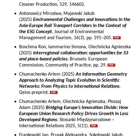
Cleaner Production, 529, 146602.
Antonowicz Mirosław, Majewski Jakub
(2025)
Environmental Challenges and Innovations in the
Asia-Europe Rail Transport Corridors in the Context of
the ESG Concept
, Journal of Environmental
Management and Tourism, 16(3), pp. 191–205.
Boschma Ron, Iammarino Simona, Olechnicka Agnieszka
(2025)
Interregional collaboration: opportunities for S3
and place-based policies.
Brussels: European
Commission, Community of Practice, pp. 29.
Chumachenko Artem (2025)
An Information Geometry
Approach to Analyzing Topic Evolution in Scientific
Networks: From Physics to International Relations
.
Qeios preprint.
Chumachenko Artem, Olechnicka Agnieszka, Płoszaj
Adam (2025)
Bridging Europe’s Innovation Divide: How
European Union Research Policy Drives Growth in Less
Developed Regions
. Stosunki Międzynarodowe –
International Relations 2025, 5(11).
Frankowski Jan, Prusak Aleksandra, Sokołowski Jakub,