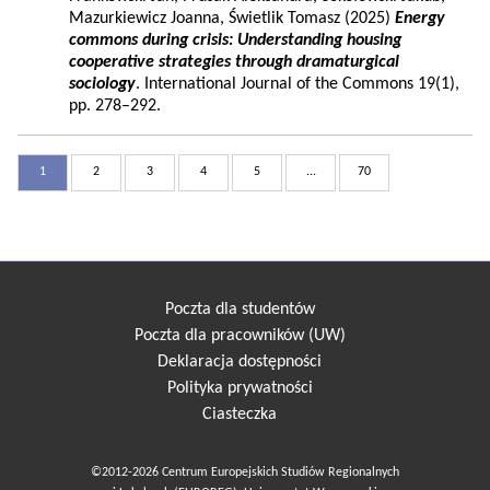
Mazurkiewicz Joanna, Świetlik Tomasz (2025)
Energy
commons during crisis: Understanding housing
cooperative strategies through dramaturgical
sociology
. International Journal of the Commons 19(1),
pp. 278–292.
1
2
3
4
5
...
70
Poczta dla studentów
Poczta dla pracowników (UW)
Deklaracja dostępności
Polityka prywatności
Ciasteczka
©2012-2026 Centrum Europejskich Studiów Regionalnych