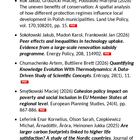
Rok Jakub, Grodzicki Maciej, Podsiadło Martyna (2026)
The uneven benefits of conservation: A spatial analysis
of how different protection regimes influence local
development in Polish municipalities. Land Use Policy,
vol. 170,108201, pp. 15.
Sokołowski Jakub, Madoń Karol, Frankowski Jan (2026)
Peer effects and inequalities in technology uptake.
Evidence from a large-scale renovation subsidy
programme
. Energy Policy, 208, 114902.
Chumachenko Artem, Buttliere Brett (2026)
Quantifying
Knowledge Evolution With Thermodynamics: A Data-
Driven Study of Scientific Concepts
. Entropy, 28(1), 11.
Smętkowski Maciej (2026)
Cohesion policy impact on
poverty and social inclusion in EU Member States at
regional level
. European Planning Studies, 24(4), pp.
867-886.
Leferink Enar Kornelius, Olson Sarah, Czepkiewicz
Michał, Árnadóttir, Áróra, Heinonen Jukka (2025)
Are
larger carbon footprints linked to higher life
satisfaction? A study of the Nordic countries
. Journal of