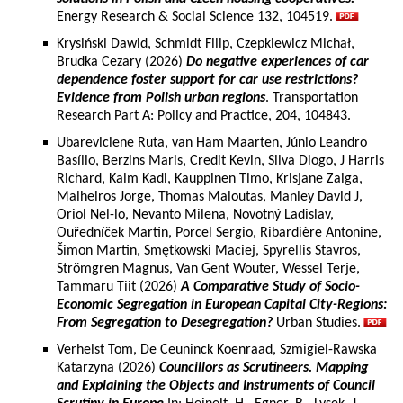
Energy Research & Social Science 132, 104519.
Krysiński Dawid, Schmidt Filip, Czepkiewicz Michał,
Brudka Cezary (2026)
Do negative experiences of car
dependence foster support for car use restrictions?
Evidence from Polish urban regions
. Transportation
Research Part A: Policy and Practice, 204, 104843.
Ubareviciene Ruta, van Ham Maarten, Júnio Leandro
Basílio, Berzins Maris, Credit Kevin, Silva Diogo, J Harris
Richard, Kalm Kadi, Kauppinen Timo, Krisjane Zaiga,
Malheiros Jorge, Thomas Maloutas, Manley David J,
Oriol Nel-lo, Nevanto Milena, Novotný Ladislav,
Ouředníček Martin, Porcel Sergio, Ribardière Antonine,
Šimon Martin, Smętkowski Maciej, Spyrellis Stavros,
Strömgren Magnus, Van Gent Wouter, Wessel Terje,
Tammaru Tiit (2026)
A Comparative Study of Socio-
Economic Segregation in European Capital City-Regions:
From Segregation to Desegregation?
Urban Studies.
Verhelst Tom, De Ceuninck Koenraad, Szmigiel-Rawska
Katarzyna (2026)
Councillors as Scrutineers. Mapping
and Explaining the Objects and Instruments of Council