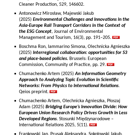
Cleaner Production, 529, 146602.
Antonowicz Mirosław, Majewski Jakub
(2025)
Environmental Challenges and Innovations in the
Asia-Europe Rail Transport Corridors in the Context of
the ESG Concept
, Journal of Environmental
Management and Tourism, 16(3), pp. 191–205.
Boschma Ron, Iammarino Simona, Olechnicka Agnieszka
(2025)
Interregional collaboration: opportunities for S3
and place-based policies.
Brussels: European
Commission, Community of Practice, pp. 29.
Chumachenko Artem (2025)
An Information Geometry
Approach to Analyzing Topic Evolution in Scientific
Networks: From Physics to International Relations
.
Qeios preprint.
Chumachenko Artem, Olechnicka Agnieszka, Płoszaj
Adam (2025)
Bridging Europe’s Innovation Divide: How
European Union Research Policy Drives Growth in Less
Developed Regions
. Stosunki Międzynarodowe –
International Relations 2025, 5(11).
Frankowski Jan, Prusak Aleksandra, Sokołowski Jakub,