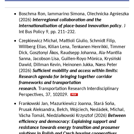
Boschma Ron, Iammarino Simona, Olechnicka Agnieszka
(2026)
Interregional collaboration and the
internationalisation of place-based innovation policy
. J
Int Bus Policy 9, pp. 211–232.
Czepkiewicz Michał, Mattioli Giulio, Schmidt Filip,
Willberg Elias, Kilian Lena, Tenkanen Henrikki, Timmer
Dick, Gosztonyi Ákos, Raudsepp Johanna, Ala-Mantila
Sanna, Jacobson Lisa, Guillen-Royo Mònica, Krysiński
Dawid, Dillman Kevin, Heinonen Jukka, Næss Peter
(2026)
Sufficient mobility and access within limits:
Research agenda for bringing together corridor
frameworks and transportation
research
. Transportation Research Interdisciplinary
Perspectives, 37, 102029.
Frankowski Jan, Mazurkiewicz Joanna, Stará Soňa,
Prusak Aleksandra, Bełch, Wojciech, Nesládek, Michal,
Vácha Tomáš, Niedziałkowski Krzysztof (2026)
Between
efficiency and democracy: Explaining support and
resistance towards energy transition and prosumer
solutions in Polish and Czech housing cooperatives.