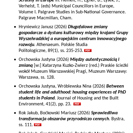
Scrutiny in Europe
In: Heinelt, H., Egner, B., Lysek, J.,
Verhelst, T. (eds) Municipal Councillors in Europe,
Volume I. Palgrave Studies in Sub-National Governance.
Palgrave Macmillan, Cham.
Hryniewicz Janusz (2026)
Długofalowe zmiany
gospodarcze a dystans kulturowy między krajami Grupy
Wyszehradzkiej a europejskim centrum innowacyjnego
rozwoju
. Athenaeum. Polskie Studia
Politologiczne, 89(1), ss. 235-253.
Orchowska Justyna (2026)
Między autentycznością i
zmianą
[w:] Katarzyna Kuzko-Zwierz (red.) Praskie ścieżki
wokół Muzeum Warszawskiej Pragi, Muzeum Warszawy:
Warszawa, ss. 128.
Orchowska Justyna, Wróblewska Nina (2026)
Between
student life and adulthood: housing experiences of PhD
students in Poland
. Journal of Housing and the Built
Environment, 41(2), pp. 23.
Rok Jakub, Boćkowski Mariusz (2026)
Sprawiedliwa
transformacja obszarów przyrodniczo cennych
. Bystra,
ss. 111.