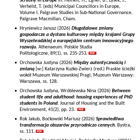
Scrutiny in Europe
In: Heinelt, H., Egner, B., Lysek, J.,
Verhelst, T. (eds) Municipal Councillors in Europe,
Volume I. Palgrave Studies in Sub-National Governance.
Palgrave Macmillan, Cham.
Hryniewicz Janusz (2026)
Długofalowe zmiany
gospodarcze a dystans kulturowy między krajami Grupy
Wyszehradzkiej a europejskim centrum innowacyjnego
rozwoju
. Athenaeum. Polskie Studia
Politologiczne, 89(1), ss. 235-253.
Orchowska Justyna (2026)
Między autentycznością i
zmianą
[w:] Katarzyna Kuzko-Zwierz (red.) Praskie ścieżki
wokół Muzeum Warszawskiej Pragi, Muzeum Warszawy:
Warszawa, ss. 128.
Orchowska Justyna, Wróblewska Nina (2026)
Between
student life and adulthood: housing experiences of PhD
students in Poland
. Journal of Housing and the Built
Environment, 41(2), pp. 23.
Rok Jakub, Boćkowski Mariusz (2026)
Sprawiedliwa
transformacja obszarów przyrodniczo cennych
. Bystra,
ss. 111.