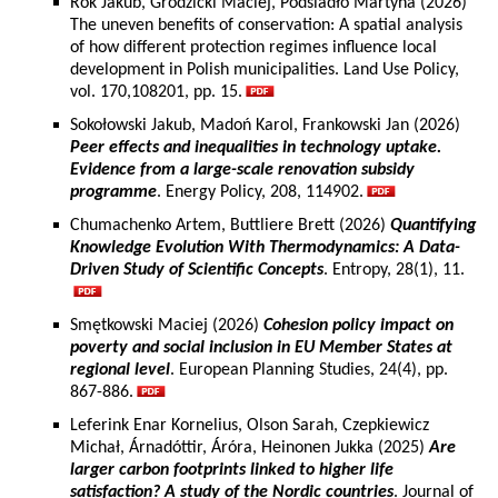
Rok Jakub, Grodzicki Maciej, Podsiadło Martyna (2026)
The uneven benefits of conservation: A spatial analysis
of how different protection regimes influence local
development in Polish municipalities. Land Use Policy,
vol. 170,108201, pp. 15.
Sokołowski Jakub, Madoń Karol, Frankowski Jan (2026)
Peer effects and inequalities in technology uptake.
Evidence from a large-scale renovation subsidy
programme
. Energy Policy, 208, 114902.
Chumachenko Artem, Buttliere Brett (2026)
Quantifying
Knowledge Evolution With Thermodynamics: A Data-
Driven Study of Scientific Concepts
. Entropy, 28(1), 11.
Smętkowski Maciej (2026)
Cohesion policy impact on
poverty and social inclusion in EU Member States at
regional level
. European Planning Studies, 24(4), pp.
867-886.
Leferink Enar Kornelius, Olson Sarah, Czepkiewicz
Michał, Árnadóttir, Áróra, Heinonen Jukka (2025)
Are
larger carbon footprints linked to higher life
satisfaction? A study of the Nordic countries
. Journal of