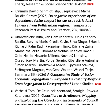
Energy Research & Social Science 132, 104519.
Krysiński Dawid, Schmidt Filip, Czepkiewicz Michał,
Brudka Cezary (2026)
Do negative experiences of car
dependence foster support for car use restrictions?
Evidence from Polish urban regions
. Transportation
Research Part A: Policy and Practice, 204, 104843.
Ubareviciene Ruta, van Ham Maarten, Júnio Leandro
Basílio, Berzins Maris, Credit Kevin, Silva Diogo, J Harris
Richard, Kalm Kadi, Kauppinen Timo, Krisjane Zaiga,
Malheiros Jorge, Thomas Maloutas, Manley David J,
Oriol Nel-lo, Nevanto Milena, Novotný Ladislav,
Ouředníček Martin, Porcel Sergio, Ribardière Antonine,
Šimon Martin, Smętkowski Maciej, Spyrellis Stavros,
Strömgren Magnus, Van Gent Wouter, Wessel Terje,
Tammaru Tiit (2026)
A Comparative Study of Socio-
Economic Segregation in European Capital City-Regions:
From Segregation to Desegregation?
Urban Studies.
Verhelst Tom, De Ceuninck Koenraad, Szmigiel-Rawska
Katarzyna (2026)
Councillors as Scrutineers. Mapping
and Explaining the Objects and Instruments of Council