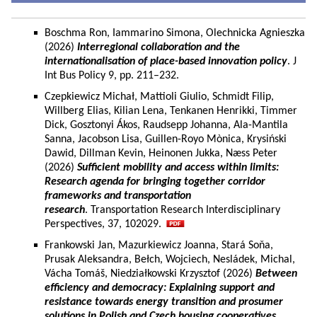
Boschma Ron, Iammarino Simona, Olechnicka Agnieszka
(2026)
Interregional collaboration and the
internationalisation of place-based innovation policy
. J
Int Bus Policy 9, pp. 211–232.
Czepkiewicz Michał, Mattioli Giulio, Schmidt Filip,
Willberg Elias, Kilian Lena, Tenkanen Henrikki, Timmer
Dick, Gosztonyi Ákos, Raudsepp Johanna, Ala-Mantila
Sanna, Jacobson Lisa, Guillen-Royo Mònica, Krysiński
Dawid, Dillman Kevin, Heinonen Jukka, Næss Peter
(2026)
Sufficient mobility and access within limits:
Research agenda for bringing together corridor
frameworks and transportation
research
. Transportation Research Interdisciplinary
Perspectives, 37, 102029.
Frankowski Jan, Mazurkiewicz Joanna, Stará Soňa,
Prusak Aleksandra, Bełch, Wojciech, Nesládek, Michal,
Vácha Tomáš, Niedziałkowski Krzysztof (2026)
Between
efficiency and democracy: Explaining support and
resistance towards energy transition and prosumer
solutions in Polish and Czech housing cooperatives.