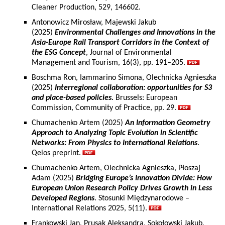
Cleaner Production, 529, 146602.
Antonowicz Mirosław, Majewski Jakub
(2025)
Environmental Challenges and Innovations in the
Asia-Europe Rail Transport Corridors in the Context of
the ESG Concept
, Journal of Environmental
Management and Tourism, 16(3), pp. 191–205.
Boschma Ron, Iammarino Simona, Olechnicka Agnieszka
(2025)
Interregional collaboration: opportunities for S3
and place-based policies.
Brussels: European
Commission, Community of Practice, pp. 29.
Chumachenko Artem (2025)
An Information Geometry
Approach to Analyzing Topic Evolution in Scientific
Networks: From Physics to International Relations
.
Qeios preprint.
Chumachenko Artem, Olechnicka Agnieszka, Płoszaj
Adam (2025)
Bridging Europe’s Innovation Divide: How
European Union Research Policy Drives Growth in Less
Developed Regions
. Stosunki Międzynarodowe –
International Relations 2025, 5(11).
Frankowski Jan, Prusak Aleksandra, Sokołowski Jakub,