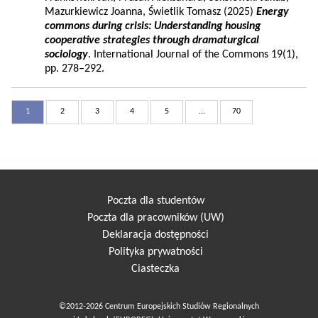
Mazurkiewicz Joanna, Świetlik Tomasz (2025)
Energy
commons during crisis: Understanding housing
cooperative strategies through dramaturgical
sociology
. International Journal of the Commons 19(1),
pp. 278–292.
1
2
3
4
5
...
70
Poczta dla studentów
Poczta dla pracowników (UW)
Deklaracja dostępności
Polityka prywatności
Ciasteczka
©2012-2026 Centrum Europejskich Studiów Regionalnych