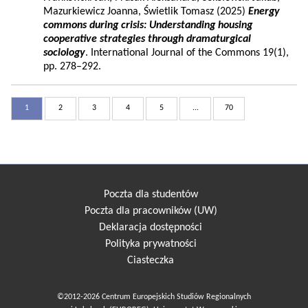
Mazurkiewicz Joanna, Świetlik Tomasz (2025)
Energy
commons during crisis: Understanding housing
cooperative strategies through dramaturgical
sociology
. International Journal of the Commons 19(1),
pp. 278–292.
1
2
3
4
5
...
70
Poczta dla studentów
Poczta dla pracowników (UW)
Deklaracja dostępności
Polityka prywatności
Ciasteczka
©2012-2026 Centrum Europejskich Studiów Regionalnych