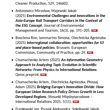
Cleaner Production, 529, 146602.
Antonowicz Mirosław, Majewski Jakub
(2025)
Environmental Challenges and Innovations in the
Asia-Europe Rail Transport Corridors in the Context of
the ESG Concept
, Journal of Environmental
Management and Tourism, 16(3), pp. 191–205.
Boschma Ron, Iammarino Simona, Olechnicka Agnieszka
(2025)
Interregional collaboration: opportunities for S3
and place-based policies.
Brussels: European
Commission, Community of Practice, pp. 29.
Chumachenko Artem (2025)
An Information Geometry
Approach to Analyzing Topic Evolution in Scientific
Networks: From Physics to International Relations
.
Qeios preprint.
Chumachenko Artem, Olechnicka Agnieszka, Płoszaj
Adam (2025)
Bridging Europe’s Innovation Divide: How
European Union Research Policy Drives Growth in Less
Developed Regions
. Stosunki Międzynarodowe –
International Relations 2025, 5(11).
Frankowski Jan, Prusak Aleksandra, Sokołowski Jakub,