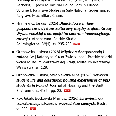
Scrutiny in Europe
In: Heinelt, H., Egner, B., Lysek, J.,
Verhelst, T. (eds) Municipal Councillors in Europe,
Volume I. Palgrave Studies in Sub-National Governance.
Palgrave Macmillan, Cham.
Hryniewicz Janusz (2026)
Długofalowe zmiany
gospodarcze a dystans kulturowy między krajami Grupy
Wyszehradzkiej a europejskim centrum innowacyjnego
rozwoju
. Athenaeum. Polskie Studia
Politologiczne, 89(1), ss. 235-253.
Orchowska Justyna (2026)
Między autentycznością i
zmianą
[w:] Katarzyna Kuzko-Zwierz (red.) Praskie ścieżki
wokół Muzeum Warszawskiej Pragi, Muzeum Warszawy:
Warszawa, ss. 128.
Orchowska Justyna, Wróblewska Nina (2026)
Between
student life and adulthood: housing experiences of PhD
students in Poland
. Journal of Housing and the Built
Environment, 41(2), pp. 23.
Rok Jakub, Boćkowski Mariusz (2026)
Sprawiedliwa
transformacja obszarów przyrodniczo cennych
. Bystra,
ss. 111.