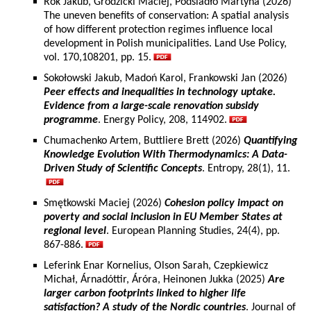
Rok Jakub, Grodzicki Maciej, Podsiadło Martyna (2026)
The uneven benefits of conservation: A spatial analysis
of how different protection regimes influence local
development in Polish municipalities. Land Use Policy,
vol. 170,108201, pp. 15.
Sokołowski Jakub, Madoń Karol, Frankowski Jan (2026)
Peer effects and inequalities in technology uptake.
Evidence from a large-scale renovation subsidy
programme
. Energy Policy, 208, 114902.
Chumachenko Artem, Buttliere Brett (2026)
Quantifying
Knowledge Evolution With Thermodynamics: A Data-
Driven Study of Scientific Concepts
. Entropy, 28(1), 11.
Smętkowski Maciej (2026)
Cohesion policy impact on
poverty and social inclusion in EU Member States at
regional level
. European Planning Studies, 24(4), pp.
867-886.
Leferink Enar Kornelius, Olson Sarah, Czepkiewicz
Michał, Árnadóttir, Áróra, Heinonen Jukka (2025)
Are
larger carbon footprints linked to higher life
satisfaction? A study of the Nordic countries
. Journal of