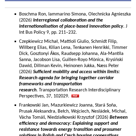
Boschma Ron, Iammarino Simona, Olechnicka Agnieszka
(2026)
Interregional collaboration and the
internationalisation of place-based innovation policy
. J
Int Bus Policy 9, pp. 211–232.
Czepkiewicz Michał, Mattioli Giulio, Schmidt Filip,
Willberg Elias, Kilian Lena, Tenkanen Henrikki, Timmer
Dick, Gosztonyi Ákos, Raudsepp Johanna, Ala-Mantila
Sanna, Jacobson Lisa, Guillen-Royo Mònica, Krysiński
Dawid, Dillman Kevin, Heinonen Jukka, Næss Peter
(2026)
Sufficient mobility and access within limits:
Research agenda for bringing together corridor
frameworks and transportation
research
. Transportation Research Interdisciplinary
Perspectives, 37, 102029.
Frankowski Jan, Mazurkiewicz Joanna, Stará Soňa,
Prusak Aleksandra, Bełch, Wojciech, Nesládek, Michal,
Vácha Tomáš, Niedziałkowski Krzysztof (2026)
Between
efficiency and democracy: Explaining support and
resistance towards energy transition and prosumer
solutions in Polish and Czech housing cooperatives.