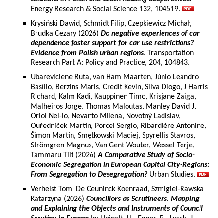
Energy Research & Social Science 132, 104519.
Krysiński Dawid, Schmidt Filip, Czepkiewicz Michał,
Brudka Cezary (2026)
Do negative experiences of car
dependence foster support for car use restrictions?
Evidence from Polish urban regions
. Transportation
Research Part A: Policy and Practice, 204, 104843.
Ubareviciene Ruta, van Ham Maarten, Júnio Leandro
Basílio, Berzins Maris, Credit Kevin, Silva Diogo, J Harris
Richard, Kalm Kadi, Kauppinen Timo, Krisjane Zaiga,
Malheiros Jorge, Thomas Maloutas, Manley David J,
Oriol Nel-lo, Nevanto Milena, Novotný Ladislav,
Ouředníček Martin, Porcel Sergio, Ribardière Antonine,
Šimon Martin, Smętkowski Maciej, Spyrellis Stavros,
Strömgren Magnus, Van Gent Wouter, Wessel Terje,
Tammaru Tiit (2026)
A Comparative Study of Socio-
Economic Segregation in European Capital City-Regions:
From Segregation to Desegregation?
Urban Studies.
Verhelst Tom, De Ceuninck Koenraad, Szmigiel-Rawska
Katarzyna (2026)
Councillors as Scrutineers. Mapping
and Explaining the Objects and Instruments of Council