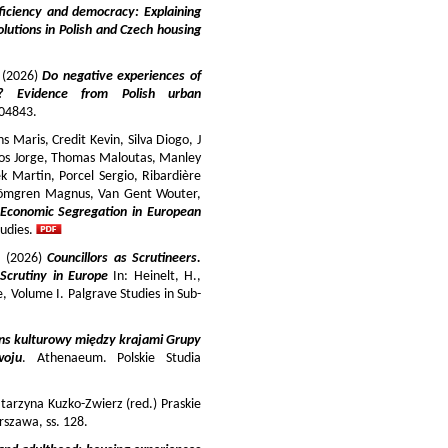
iciency and democracy: Explaining
lutions in Polish and Czech housing
y (2026)
Do negative experiences of
s? Evidence from Polish urban
 104843.
 Maris, Credit Kevin, Silva Diogo, J
iros Jorge, Thomas Maloutas, Manley
k Martin, Porcel Sergio, Ribardière
Strömgren Magnus, Van Gent Wouter,
-Economic Segregation in European
udies.
a (2026)
Councillors as Scrutineers.
Scrutiny in Europe
In: Heinelt, H.,
pe, Volume I. Palgrave Studies in Sub-
ns kulturowy między krajami Grupy
woju
. Athenaeum. Polskie Studia
tarzyna Kuzko-Zwierz (red.) Praskie
szawa, ss. 128.