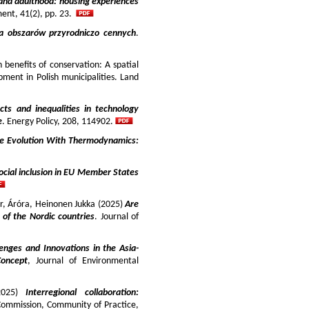
and adulthood: housing experiences
ment, 41(2), pp. 23.
ja obszarów przyrodniczo cennych
.
benefits of conservation: A spatial
pment in Polish municipalities. Land
cts and inequalities in technology
e
. Energy Policy, 208, 114902.
e Evolution With Thermodynamics:
ocial inclusion in EU Member States
ir, Áróra, Heinonen Jukka (2025)
Are
y of the Nordic countries
. Journal of
enges and Innovations in the Asia-
Concept
, Journal of Environmental
025)
Interregional collaboration:
Commission, Community of Practice,