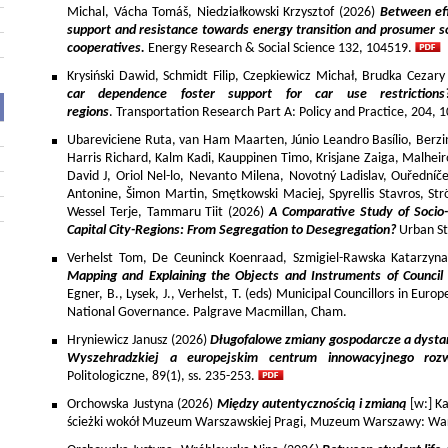
Michal, Vácha Tomáš, Niedziałkowski Krzysztof (2026)
Between eff
support and resistance towards energy transition and prosumer so
cooperatives.
Energy Research & Social Science 132, 104519.
Krysiński Dawid, Schmidt Filip, Czepkiewicz Michał, Brudka Cezar
car dependence foster support for car use restriction
regions
. Transportation Research Part A: Policy and Practice, 204,
Ubareviciene Ruta, van Ham Maarten, Júnio Leandro Basílio, Berzins
Harris Richard, Kalm Kadi, Kauppinen Timo, Krisjane Zaiga, Malhe
David J, Oriol Nel-lo, Nevanto Milena, Novotný Ladislav, Ouředníče
Antonine, Šimon Martin, Smętkowski Maciej, Spyrellis Stavros, 
Wessel Terje, Tammaru Tiit (2026)
A Comparative Study of Socio
Capital City-Regions: From Segregation to Desegregation?
Urban St
Verhelst Tom, De Ceuninck Koenraad, Szmigiel-Rawska Katarzyn
Mapping and Explaining the Objects and Instruments of Council 
Egner, B., Lysek, J., Verhelst, T. (eds) Municipal Councillors in Euro
National Governance. Palgrave Macmillan, Cham.
Hryniewicz Janusz (2026)
Długofalowe zmiany gospodarcze a dysta
Wyszehradzkiej a europejskim centrum innowacyjnego roz
Politologiczne, 89(1), ss. 235-253.
Orchowska Justyna (2026)
Między autentycznością i zmianą
[w:] Ka
ścieżki wokół Muzeum Warszawskiej Pragi, Muzeum Warszawy: War