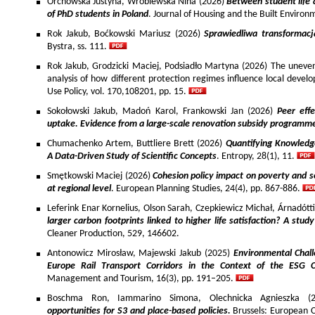
Orchowska Justyna, Wróblewska Nina (2026)
Between student life 
of PhD students in Poland
. Journal of Housing and the Built Environ
Rok Jakub, Boćkowski Mariusz (2026)
Sprawiedliwa transformac
Bystra, ss. 111.
Rok Jakub, Grodzicki Maciej, Podsiadło Martyna (2026) The uneven 
analysis of how different protection regimes influence local develo
Use Policy, vol. 170,108201, pp. 15.
Sokołowski Jakub, Madoń Karol, Frankowski Jan (2026)
Peer effe
uptake. Evidence from a large-scale renovation subsidy programm
Chumachenko Artem, Buttliere Brett (2026)
Quantifying Knowledg
A Data-Driven Study of Scientific Concepts
. Entropy, 28(1), 11.
Smętkowski Maciej (2026)
Cohesion policy impact on poverty and s
at regional level
. European Planning Studies, 24(4), pp. 867-886.
Leferink Enar Kornelius, Olson Sarah, Czepkiewicz Michał, Árnadótt
larger carbon footprints linked to higher life satisfaction? A stud
Cleaner Production, 529, 146602.
Antonowicz Mirosław, Majewski Jakub (2025)
Environmental Chall
Europe Rail Transport Corridors in the Context of the ESG 
Management and Tourism, 16(3), pp. 191–205.
Boschma Ron, Iammarino Simona, Olechnicka Agnieszka (2
opportunities for S3 and place-based policies.
Brussels: European 