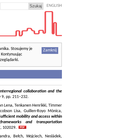
ENGLISH
wnika. Stosujemy je
Zamknij
. Kontynuując
zeglądarki.
nterregional collaboration and the
cy 9, pp. 211–232.
ilian Lena, Tenkanen Henrikki, Timmer
cobson Lisa, Guillen-Royo Mònica,
Sufficient mobility and access within
 frameworks and transportation
37, 102029.
andra, Bełch, Wojciech, Nesládek,