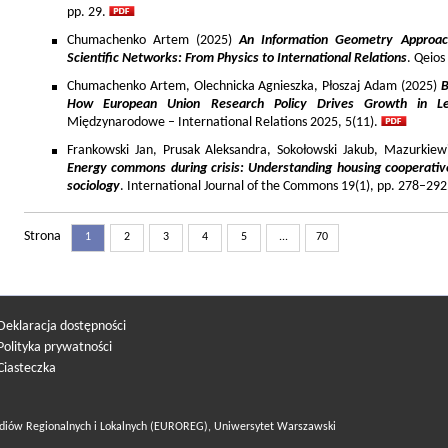
pp. 29.
Chumachenko Artem (2025)
An Information Geometry Approach
Scientific Networks: From Physics to International Relations
. Qeios
Chumachenko Artem, Olechnicka Agnieszka, Płoszaj Adam (2025)
B
How European Union Research Policy Drives Growth in Le
Międzynarodowe – International Relations 2025, 5(11).
Frankowski Jan, Prusak Aleksandra, Sokołowski Jakub, Mazurkiew
Energy commons during crisis: Understanding housing cooperativ
sociology
. International Journal of the Commons 19(1), pp. 278–292
Strona
1
2
3
4
5
...
70
Deklaracja dostępności
Polityka prywatności
Ciasteczka
diów Regionalnych i Lokalnych (EUROREG), Uniwersytet Warszawski