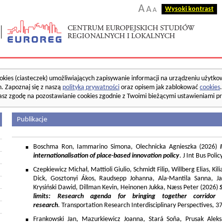
A
A
Wysoki kontrast
A
okies (ciasteczek) umożliwiających zapisywanie informacji na urządzeniu użytko
. Zapoznaj się z naszą
polityką prywatności
oraz opisem jak zablokować
cookies
asz zgodę na pozostawianie cookies zgodnie z Twoimi bieżącymi ustawieniami pr
Publikacje
Boschma Ron, Iammarino Simona, Olechnicka Agnieszka (2026)
I
internationalisation of place-based innovation policy
. J Int Bus Poli
Czepkiewicz Michał, Mattioli Giulio, Schmidt Filip, Willberg Elias, K
Dick, Gosztonyi Ákos, Raudsepp Johanna, Ala-Mantila Sanna, Ja
Krysiński Dawid, Dillman Kevin, Heinonen Jukka, Næss Peter (2026)
limits: Research agenda for bringing together corridor
research
. Transportation Research Interdisciplinary Perspectives, 
Frankowski Jan, Mazurkiewicz Joanna, Stará Soňa, Prusak Aleks