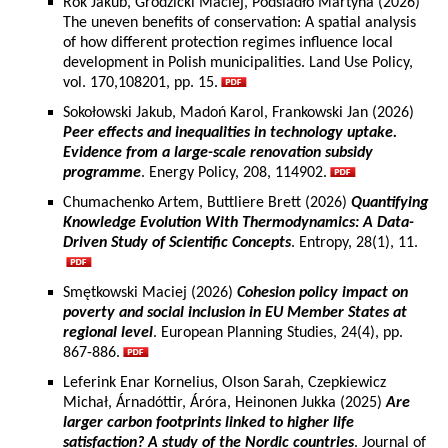
Rok Jakub, Grodzicki Maciej, Podsiadło Martyna (2026)
The uneven benefits of conservation: A spatial analysis
of how different protection regimes influence local
development in Polish municipalities. Land Use Policy,
vol. 170,108201, pp. 15.
Sokołowski Jakub, Madoń Karol, Frankowski Jan (2026)
Peer effects and inequalities in technology uptake.
Evidence from a large-scale renovation subsidy
programme
. Energy Policy, 208, 114902.
Chumachenko Artem, Buttliere Brett (2026)
Quantifying
Knowledge Evolution With Thermodynamics: A Data-
Driven Study of Scientific Concepts
. Entropy, 28(1), 11.
Smętkowski Maciej (2026)
Cohesion policy impact on
poverty and social inclusion in EU Member States at
regional level
. European Planning Studies, 24(4), pp.
867-886.
Leferink Enar Kornelius, Olson Sarah, Czepkiewicz
Michał, Árnadóttir, Áróra, Heinonen Jukka (2025)
Are
larger carbon footprints linked to higher life
satisfaction? A study of the Nordic countries
. Journal of