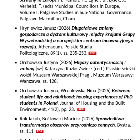
Scrutiny in Europe
In: Heinelt, H., Egner, B., Lysek, J.,
Verhelst, T. (eds) Municipal Councillors in Europe,
Volume I. Palgrave Studies in Sub-National Governance.
Palgrave Macmillan, Cham.
Hryniewicz Janusz (2026)
Długofalowe zmiany
gospodarcze a dystans kulturowy między krajami Grupy
Wyszehradzkiej a europejskim centrum innowacyjnego
rozwoju
. Athenaeum. Polskie Studia
Politologiczne, 89(1), ss. 235-253.
Orchowska Justyna (2026)
Między autentycznością i
zmianą
[w:] Katarzyna Kuzko-Zwierz (red.) Praskie ścieżki
wokół Muzeum Warszawskiej Pragi, Muzeum Warszawy:
Warszawa, ss. 128.
Orchowska Justyna, Wróblewska Nina (2026)
Between
student life and adulthood: housing experiences of PhD
students in Poland
. Journal of Housing and the Built
Environment, 41(2), pp. 23.
Rok Jakub, Boćkowski Mariusz (2026)
Sprawiedliwa
transformacja obszarów przyrodniczo cennych
. Bystra,
ss. 111.