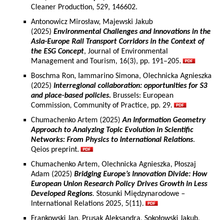
Cleaner Production, 529, 146602.
Antonowicz Mirosław, Majewski Jakub
(2025)
Environmental Challenges and Innovations in the
Asia-Europe Rail Transport Corridors in the Context of
the ESG Concept
, Journal of Environmental
Management and Tourism, 16(3), pp. 191–205.
Boschma Ron, Iammarino Simona, Olechnicka Agnieszka
(2025)
Interregional collaboration: opportunities for S3
and place-based policies.
Brussels: European
Commission, Community of Practice, pp. 29.
Chumachenko Artem (2025)
An Information Geometry
Approach to Analyzing Topic Evolution in Scientific
Networks: From Physics to International Relations
.
Qeios preprint.
Chumachenko Artem, Olechnicka Agnieszka, Płoszaj
Adam (2025)
Bridging Europe’s Innovation Divide: How
European Union Research Policy Drives Growth in Less
Developed Regions
. Stosunki Międzynarodowe –
International Relations 2025, 5(11).
Frankowski Jan, Prusak Aleksandra, Sokołowski Jakub,