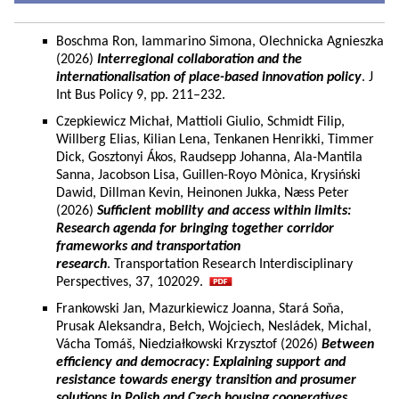
Boschma Ron, Iammarino Simona, Olechnicka Agnieszka
(2026)
Interregional collaboration and the
internationalisation of place-based innovation policy
. J
Int Bus Policy 9, pp. 211–232.
Czepkiewicz Michał, Mattioli Giulio, Schmidt Filip,
Willberg Elias, Kilian Lena, Tenkanen Henrikki, Timmer
Dick, Gosztonyi Ákos, Raudsepp Johanna, Ala-Mantila
Sanna, Jacobson Lisa, Guillen-Royo Mònica, Krysiński
Dawid, Dillman Kevin, Heinonen Jukka, Næss Peter
(2026)
Sufficient mobility and access within limits:
Research agenda for bringing together corridor
frameworks and transportation
research
. Transportation Research Interdisciplinary
Perspectives, 37, 102029.
Frankowski Jan, Mazurkiewicz Joanna, Stará Soňa,
Prusak Aleksandra, Bełch, Wojciech, Nesládek, Michal,
Vácha Tomáš, Niedziałkowski Krzysztof (2026)
Between
efficiency and democracy: Explaining support and
resistance towards energy transition and prosumer
solutions in Polish and Czech housing cooperatives.