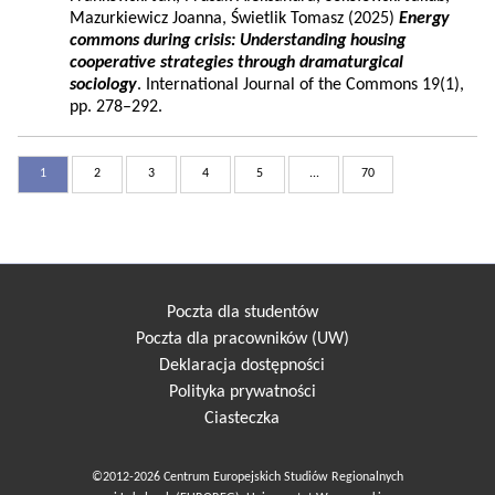
Mazurkiewicz Joanna, Świetlik Tomasz (2025)
Energy
commons during crisis: Understanding housing
cooperative strategies through dramaturgical
sociology
. International Journal of the Commons 19(1),
pp. 278–292.
1
2
3
4
5
...
70
Poczta dla studentów
Poczta dla pracowników (UW)
Deklaracja dostępności
Polityka prywatności
Ciasteczka
©2012-2026 Centrum Europejskich Studiów Regionalnych