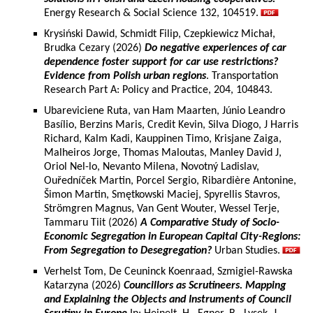
Energy Research & Social Science 132, 104519.
Krysiński Dawid, Schmidt Filip, Czepkiewicz Michał,
Brudka Cezary (2026)
Do negative experiences of car
dependence foster support for car use restrictions?
Evidence from Polish urban regions
. Transportation
Research Part A: Policy and Practice, 204, 104843.
Ubareviciene Ruta, van Ham Maarten, Júnio Leandro
Basílio, Berzins Maris, Credit Kevin, Silva Diogo, J Harris
Richard, Kalm Kadi, Kauppinen Timo, Krisjane Zaiga,
Malheiros Jorge, Thomas Maloutas, Manley David J,
Oriol Nel-lo, Nevanto Milena, Novotný Ladislav,
Ouředníček Martin, Porcel Sergio, Ribardière Antonine,
Šimon Martin, Smętkowski Maciej, Spyrellis Stavros,
Strömgren Magnus, Van Gent Wouter, Wessel Terje,
Tammaru Tiit (2026)
A Comparative Study of Socio-
Economic Segregation in European Capital City-Regions:
From Segregation to Desegregation?
Urban Studies.
Verhelst Tom, De Ceuninck Koenraad, Szmigiel-Rawska
Katarzyna (2026)
Councillors as Scrutineers. Mapping
and Explaining the Objects and Instruments of Council