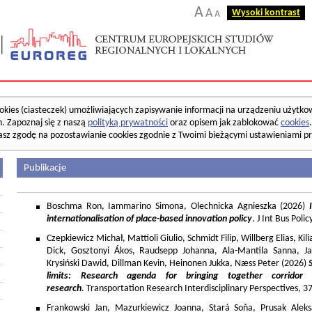
A
A
Wysoki kontrast
A
okies (ciasteczek) umożliwiających zapisywanie informacji na urządzeniu użytko
. Zapoznaj się z naszą
polityką prywatności
oraz opisem jak zablokować
cookies
asz zgodę na pozostawianie cookies zgodnie z Twoimi bieżącymi ustawieniami pr
Publikacje
Boschma Ron, Iammarino Simona, Olechnicka Agnieszka (2026)
I
internationalisation of place-based innovation policy
. J Int Bus Poli
Czepkiewicz Michał, Mattioli Giulio, Schmidt Filip, Willberg Elias, K
Dick, Gosztonyi Ákos, Raudsepp Johanna, Ala-Mantila Sanna, Ja
Krysiński Dawid, Dillman Kevin, Heinonen Jukka, Næss Peter (2026)
limits: Research agenda for bringing together corridor
research
. Transportation Research Interdisciplinary Perspectives, 
Frankowski Jan, Mazurkiewicz Joanna, Stará Soňa, Prusak Aleks