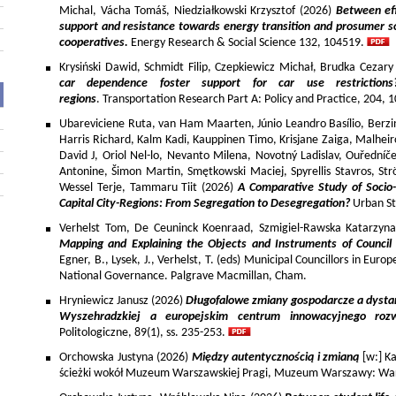
Michal, Vácha Tomáš, Niedziałkowski Krzysztof (2026)
Between eff
support and resistance towards energy transition and prosumer so
cooperatives.
Energy Research & Social Science 132, 104519.
Krysiński Dawid, Schmidt Filip, Czepkiewicz Michał, Brudka Cezar
car dependence foster support for car use restriction
regions
. Transportation Research Part A: Policy and Practice, 204,
Ubareviciene Ruta, van Ham Maarten, Júnio Leandro Basílio, Berzins
Harris Richard, Kalm Kadi, Kauppinen Timo, Krisjane Zaiga, Malhe
David J, Oriol Nel-lo, Nevanto Milena, Novotný Ladislav, Ouředníče
Antonine, Šimon Martin, Smętkowski Maciej, Spyrellis Stavros, 
Wessel Terje, Tammaru Tiit (2026)
A Comparative Study of Socio
Capital City-Regions: From Segregation to Desegregation?
Urban St
Verhelst Tom, De Ceuninck Koenraad, Szmigiel-Rawska Katarzyn
Mapping and Explaining the Objects and Instruments of Council 
Egner, B., Lysek, J., Verhelst, T. (eds) Municipal Councillors in Euro
National Governance. Palgrave Macmillan, Cham.
Hryniewicz Janusz (2026)
Długofalowe zmiany gospodarcze a dysta
Wyszehradzkiej a europejskim centrum innowacyjnego roz
Politologiczne, 89(1), ss. 235-253.
Orchowska Justyna (2026)
Między autentycznością i zmianą
[w:] Ka
ścieżki wokół Muzeum Warszawskiej Pragi, Muzeum Warszawy: War