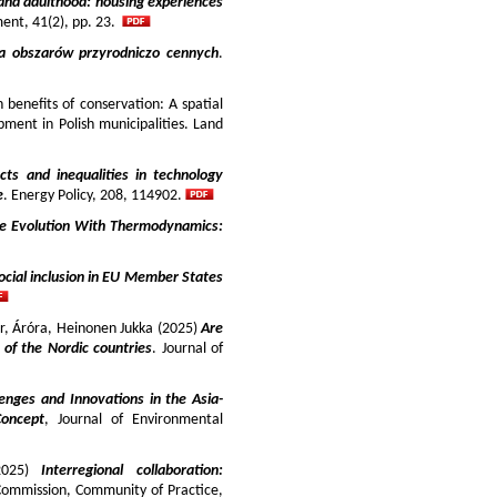
and adulthood: housing experiences
ment, 41(2), pp. 23.
ja obszarów przyrodniczo cennych
.
benefits of conservation: A spatial
pment in Polish municipalities. Land
cts and inequalities in technology
e
. Energy Policy, 208, 114902.
e Evolution With Thermodynamics:
ocial inclusion in EU Member States
ir, Áróra, Heinonen Jukka (2025)
Are
y of the Nordic countries
. Journal of
enges and Innovations in the Asia-
Concept
, Journal of Environmental
025)
Interregional collaboration:
Commission, Community of Practice,