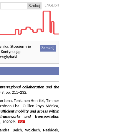
ENGLISH
wnika. Stosujemy je
Zamknij
. Kontynuując
zeglądarki.
nterregional collaboration and the
cy 9, pp. 211–232.
ilian Lena, Tenkanen Henrikki, Timmer
cobson Lisa, Guillen-Royo Mònica,
Sufficient mobility and access within
 frameworks and transportation
37, 102029.
andra, Bełch, Wojciech, Nesládek,