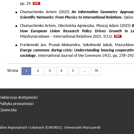
pp. 29.
Chumachenko Artem (2025)
An Information Geometry Approach
Scientific Networks: From Physics to International Relations
. Qeios
Chumachenko Artem, Olechnicka Agnieszka, Płoszaj Adam (2025)
B
How European Union Research Policy Drives Growth in Le
Międzynarodowe – International Relations 2025, 5(11).
Frankowski Jan, Prusak Aleksandra, Sokołowski Jakub, Mazurkiew
Energy commons during crisis: Understanding housing cooperativ
sociology
. International Journal of the Commons 19(1), pp. 278–292
Strona
1
2
3
4
5
...
70
Deklaracja dostępności
Polityka prywatności
Ciasteczka
diów Regionalnych i Lokalnych (EUROREG), Uniwersytet Warszawski