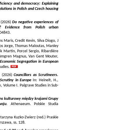
iciency and democracy: Explaining
lutions in Polish and Czech housing
y (2026)
Do negative experiences of
s? Evidence from Polish urban
 104843.
 Maris, Credit Kevin, Silva Diogo, J
iros Jorge, Thomas Maloutas, Manley
k Martin, Porcel Sergio, Ribardière
Strömgren Magnus, Van Gent Wouter,
-Economic Segregation in European
udies.
a (2026)
Councillors as Scrutineers.
Scrutiny in Europe
In: Heinelt, H.,
pe, Volume I. Palgrave Studies in Sub-
ns kulturowy między krajami Grupy
woju
. Athenaeum. Polskie Studia
tarzyna Kuzko-Zwierz (red.) Praskie
szawa, ss. 128.