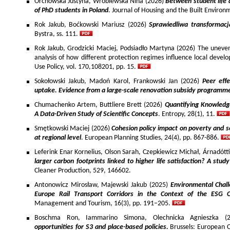
Orchowska Justyna, Wróblewska Nina (2026)
Between student life 
of PhD students in Poland
. Journal of Housing and the Built Environ
Rok Jakub, Boćkowski Mariusz (2026)
Sprawiedliwa transformac
Bystra, ss. 111.
Rok Jakub, Grodzicki Maciej, Podsiadło Martyna (2026) The uneven 
analysis of how different protection regimes influence local develo
Use Policy, vol. 170,108201, pp. 15.
Sokołowski Jakub, Madoń Karol, Frankowski Jan (2026)
Peer effe
uptake. Evidence from a large-scale renovation subsidy programm
Chumachenko Artem, Buttliere Brett (2026)
Quantifying Knowledg
A Data-Driven Study of Scientific Concepts
. Entropy, 28(1), 11.
Smętkowski Maciej (2026)
Cohesion policy impact on poverty and s
at regional level
. European Planning Studies, 24(4), pp. 867-886.
Leferink Enar Kornelius, Olson Sarah, Czepkiewicz Michał, Árnadótt
larger carbon footprints linked to higher life satisfaction? A stud
Cleaner Production, 529, 146602.
Antonowicz Mirosław, Majewski Jakub (2025)
Environmental Chall
Europe Rail Transport Corridors in the Context of the ESG 
Management and Tourism, 16(3), pp. 191–205.
Boschma Ron, Iammarino Simona, Olechnicka Agnieszka (2
opportunities for S3 and place-based policies.
Brussels: European 