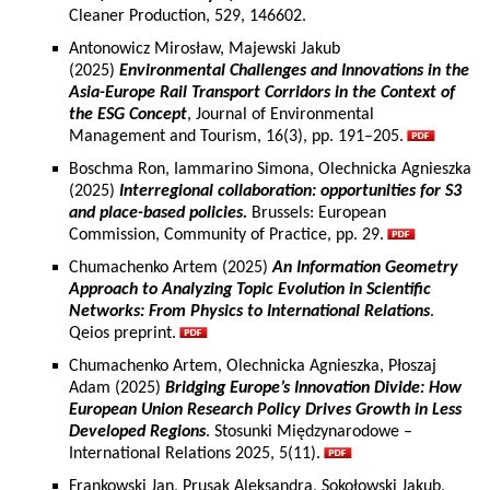
Cleaner Production, 529, 146602.
Antonowicz Mirosław, Majewski Jakub
(2025)
Environmental Challenges and Innovations in the
Asia-Europe Rail Transport Corridors in the Context of
the ESG Concept
, Journal of Environmental
Management and Tourism, 16(3), pp. 191–205.
Boschma Ron, Iammarino Simona, Olechnicka Agnieszka
(2025)
Interregional collaboration: opportunities for S3
and place-based policies.
Brussels: European
Commission, Community of Practice, pp. 29.
Chumachenko Artem (2025)
An Information Geometry
Approach to Analyzing Topic Evolution in Scientific
Networks: From Physics to International Relations
.
Qeios preprint.
Chumachenko Artem, Olechnicka Agnieszka, Płoszaj
Adam (2025)
Bridging Europe’s Innovation Divide: How
European Union Research Policy Drives Growth in Less
Developed Regions
. Stosunki Międzynarodowe –
International Relations 2025, 5(11).
Frankowski Jan, Prusak Aleksandra, Sokołowski Jakub,