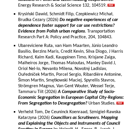
Energy Research & Social Science 132, 104519.
Krysiński Dawid, Schmidt Filip, Czepkiewicz Michał,
Brudka Cezary (2026)
Do negative experiences of car
dependence foster support for car use restrictions?
Evidence from Polish urban regions
. Transportation
Research Part A: Policy and Practice, 204, 104843.
Ubareviciene Ruta, van Ham Maarten, Júnio Leandro
Basílio, Berzins Maris, Credit Kevin, Silva Diogo, J Harris
Richard, Kalm Kadi, Kauppinen Timo, Krisjane Zaiga,
Malheiros Jorge, Thomas Maloutas, Manley David J,
Oriol Nel-lo, Nevanto Milena, Novotný Ladislav,
Ouředníček Martin, Porcel Sergio, Ribardière Antonine,
Šimon Martin, Smętkowski Maciej, Spyrellis Stavros,
Strömgren Magnus, Van Gent Wouter, Wessel Terje,
Tammaru Tiit (2026)
A Comparative Study of Socio-
Economic Segregation in European Capital City-Regions:
From Segregation to Desegregation?
Urban Studies.
Verhelst Tom, De Ceuninck Koenraad, Szmigiel-Rawska
Katarzyna (2026)
Councillors as Scrutineers. Mapping
and Explaining the Objects and Instruments of Council