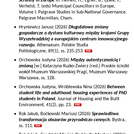
Scrutiny in Europe
In: Heinelt, H., Egner, B., Lysek, J.,
Verhelst, T. (eds) Municipal Councillors in Europe,
Volume I. Palgrave Studies in Sub-National Governance.
Palgrave Macmillan, Cham.
Hryniewicz Janusz (2026)
Długofalowe zmiany
gospodarcze a dystans kulturowy między krajami Grupy
Wyszehradzkiej a europejskim centrum innowacyjnego
rozwoju
. Athenaeum. Polskie Studia
Politologiczne, 89(1), ss. 235-253.
Orchowska Justyna (2026)
Między autentycznością i
zmianą
[w:] Katarzyna Kuzko-Zwierz (red.) Praskie ścieżki
wokół Muzeum Warszawskiej Pragi, Muzeum Warszawy:
Warszawa, ss. 128.
Orchowska Justyna, Wróblewska Nina (2026)
Between
student life and adulthood: housing experiences of PhD
students in Poland
. Journal of Housing and the Built
Environment, 41(2), pp. 23.
Rok Jakub, Boćkowski Mariusz (2026)
Sprawiedliwa
transformacja obszarów przyrodniczo cennych
. Bystra,
ss. 111.