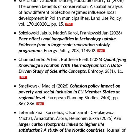
Rok Jakub, Grodzicki Maciej, Podsiadło Martyna (2026)
The uneven benefits of conservation: A spatial analysis
of how different protection regimes influence local
development in Polish municipalities. Land Use Policy,
vol. 170,108201, pp. 15.
Sokołowski Jakub, Madoń Karol, Frankowski Jan (2026)
Peer effects and inequalities in technology uptake.
Evidence from a large-scale renovation subsidy
programme
. Energy Policy, 208, 114902.
Chumachenko Artem, Buttliere Brett (2026)
Quantifying
Knowledge Evolution With Thermodynamics: A Data-
Driven Study of Scientific Concepts
. Entropy, 28(1), 11.
Smętkowski Maciej (2026)
Cohesion policy impact on
poverty and social inclusion in EU Member States at
regional level
. European Planning Studies, 24(4), pp.
867-886.
Leferink Enar Kornelius, Olson Sarah, Czepkiewicz
Michał, Árnadóttir, Áróra, Heinonen Jukka (2025)
Are
larger carbon footprints linked to higher life
satisfaction? A study of the Nordic countries
. Journal of