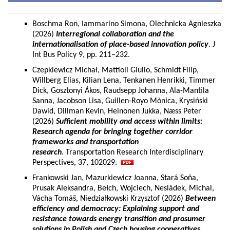
Boschma Ron, Iammarino Simona, Olechnicka Agnieszka
(2026)
Interregional collaboration and the
internationalisation of place-based innovation policy
. J
Int Bus Policy 9, pp. 211–232.
Czepkiewicz Michał, Mattioli Giulio, Schmidt Filip,
Willberg Elias, Kilian Lena, Tenkanen Henrikki, Timmer
Dick, Gosztonyi Ákos, Raudsepp Johanna, Ala-Mantila
Sanna, Jacobson Lisa, Guillen-Royo Mònica, Krysiński
Dawid, Dillman Kevin, Heinonen Jukka, Næss Peter
(2026)
Sufficient mobility and access within limits:
Research agenda for bringing together corridor
frameworks and transportation
research
. Transportation Research Interdisciplinary
Perspectives, 37, 102029.
Frankowski Jan, Mazurkiewicz Joanna, Stará Soňa,
Prusak Aleksandra, Bełch, Wojciech, Nesládek, Michal,
Vácha Tomáš, Niedziałkowski Krzysztof (2026)
Between
efficiency and democracy: Explaining support and
resistance towards energy transition and prosumer
solutions in Polish and Czech housing cooperatives.