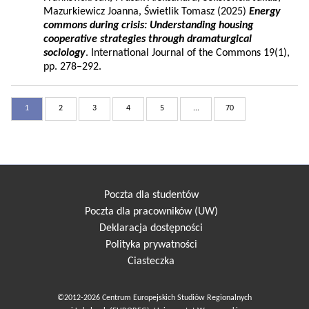
Mazurkiewicz Joanna, Świetlik Tomasz (2025)
Energy
commons during crisis: Understanding housing
cooperative strategies through dramaturgical
sociology
. International Journal of the Commons 19(1),
pp. 278–292.
1
2
3
4
5
...
70
Poczta dla studentów
Poczta dla pracowników (UW)
Deklaracja dostępności
Polityka prywatności
Ciasteczka
©2012-2026 Centrum Europejskich Studiów Regionalnych