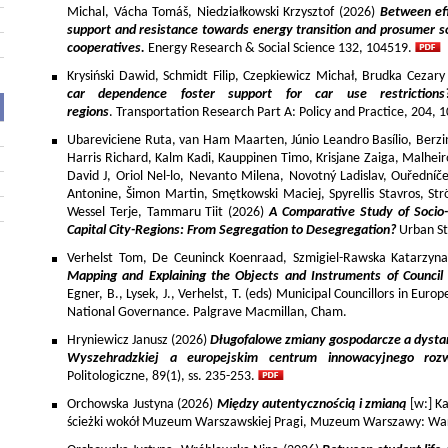
Michal, Vácha Tomáš, Niedziałkowski Krzysztof (2026)
Between eff
support and resistance towards energy transition and prosumer so
cooperatives.
Energy Research & Social Science 132, 104519.
Krysiński Dawid, Schmidt Filip, Czepkiewicz Michał, Brudka Cezar
car dependence foster support for car use restriction
regions
. Transportation Research Part A: Policy and Practice, 204,
Ubareviciene Ruta, van Ham Maarten, Júnio Leandro Basílio, Berzins
Harris Richard, Kalm Kadi, Kauppinen Timo, Krisjane Zaiga, Malhe
David J, Oriol Nel-lo, Nevanto Milena, Novotný Ladislav, Ouředníče
Antonine, Šimon Martin, Smętkowski Maciej, Spyrellis Stavros, 
Wessel Terje, Tammaru Tiit (2026)
A Comparative Study of Socio
Capital City-Regions: From Segregation to Desegregation?
Urban St
Verhelst Tom, De Ceuninck Koenraad, Szmigiel-Rawska Katarzyn
Mapping and Explaining the Objects and Instruments of Council 
Egner, B., Lysek, J., Verhelst, T. (eds) Municipal Councillors in Euro
National Governance. Palgrave Macmillan, Cham.
Hryniewicz Janusz (2026)
Długofalowe zmiany gospodarcze a dysta
Wyszehradzkiej a europejskim centrum innowacyjnego roz
Politologiczne, 89(1), ss. 235-253.
Orchowska Justyna (2026)
Między autentycznością i zmianą
[w:] Ka
ścieżki wokół Muzeum Warszawskiej Pragi, Muzeum Warszawy: War