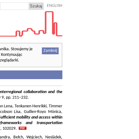
ENGLISH
wnika. Stosujemy je
Zamknij
. Kontynuując
zeglądarki.
nterregional collaboration and the
cy 9, pp. 211–232.
ilian Lena, Tenkanen Henrikki, Timmer
cobson Lisa, Guillen-Royo Mònica,
Sufficient mobility and access within
 frameworks and transportation
37, 102029.
andra, Bełch, Wojciech, Nesládek,