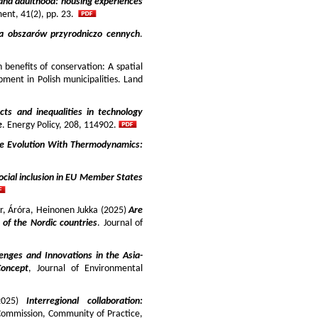
and adulthood: housing experiences
ment, 41(2), pp. 23.
ja obszarów przyrodniczo cennych
.
benefits of conservation: A spatial
pment in Polish municipalities. Land
cts and inequalities in technology
e
. Energy Policy, 208, 114902.
e Evolution With Thermodynamics:
ocial inclusion in EU Member States
ir, Áróra, Heinonen Jukka (2025)
Are
y of the Nordic countries
. Journal of
enges and Innovations in the Asia-
Concept
, Journal of Environmental
025)
Interregional collaboration:
Commission, Community of Practice,