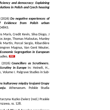
iciency and democracy: Explaining
lutions in Polish and Czech housing
y (2026)
Do negative experiences of
s? Evidence from Polish urban
 104843.
 Maris, Credit Kevin, Silva Diogo, J
iros Jorge, Thomas Maloutas, Manley
k Martin, Porcel Sergio, Ribardière
Strömgren Magnus, Van Gent Wouter,
-Economic Segregation in European
udies.
a (2026)
Councillors as Scrutineers.
Scrutiny in Europe
In: Heinelt, H.,
pe, Volume I. Palgrave Studies in Sub-
ns kulturowy między krajami Grupy
woju
. Athenaeum. Polskie Studia
tarzyna Kuzko-Zwierz (red.) Praskie
szawa, ss. 128.