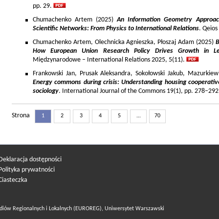
pp. 29.
Chumachenko Artem (2025)
An Information Geometry Approach
Scientific Networks: From Physics to International Relations
. Qeios
Chumachenko Artem, Olechnicka Agnieszka, Płoszaj Adam (2025)
B
How European Union Research Policy Drives Growth in Le
Międzynarodowe – International Relations 2025, 5(11).
Frankowski Jan, Prusak Aleksandra, Sokołowski Jakub, Mazurkiew
Energy commons during crisis: Understanding housing cooperativ
sociology
. International Journal of the Commons 19(1), pp. 278–292
Strona
1
2
3
4
5
...
70
Deklaracja dostępności
Polityka prywatności
Ciasteczka
diów Regionalnych i Lokalnych (EUROREG), Uniwersytet Warszawski