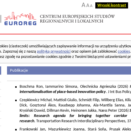
A
A
Wysoki kontrast
A
okies (ciasteczek) umożliwiających zapisywanie informacji na urządzeniu użytko
. Zapoznaj się z naszą
polityką prywatności
oraz opisem jak zablokować
cookies
asz zgodę na pozostawianie cookies zgodnie z Twoimi bieżącymi ustawieniami pr
Publikacje
Boschma Ron, Iammarino Simona, Olechnicka Agnieszka (2026)
I
internationalisation of place-based innovation policy
. J Int Bus Poli
Czepkiewicz Michał, Mattioli Giulio, Schmidt Filip, Willberg Elias, K
Dick, Gosztonyi Ákos, Raudsepp Johanna, Ala-Mantila Sanna, Ja
Krysiński Dawid, Dillman Kevin, Heinonen Jukka, Næss Peter (2026)
limits: Research agenda for bringing together corridor
research
. Transportation Research Interdisciplinary Perspectives, 
Frankowski Jan, Mazurkiewicz Joanna, Stará Soňa, Prusak Aleks