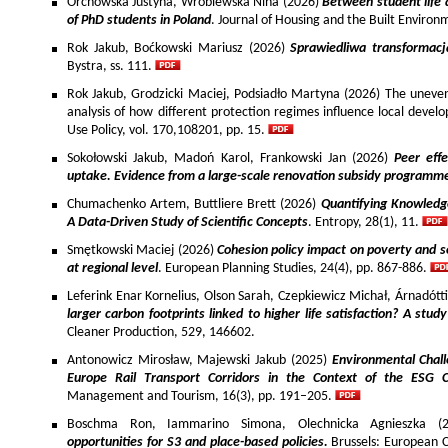
Orchowska Justyna, Wróblewska Nina (2026)
Between student life 
of PhD students in Poland
. Journal of Housing and the Built Environ
Rok Jakub, Boćkowski Mariusz (2026)
Sprawiedliwa transformac
Bystra, ss. 111.
Rok Jakub, Grodzicki Maciej, Podsiadło Martyna (2026) The uneven 
analysis of how different protection regimes influence local develo
Use Policy, vol. 170,108201, pp. 15.
Sokołowski Jakub, Madoń Karol, Frankowski Jan (2026)
Peer effe
uptake. Evidence from a large-scale renovation subsidy programm
Chumachenko Artem, Buttliere Brett (2026)
Quantifying Knowledg
A Data-Driven Study of Scientific Concepts
. Entropy, 28(1), 11.
Smętkowski Maciej (2026)
Cohesion policy impact on poverty and s
at regional level
. European Planning Studies, 24(4), pp. 867-886.
Leferink Enar Kornelius, Olson Sarah, Czepkiewicz Michał, Árnadótt
larger carbon footprints linked to higher life satisfaction? A stud
Cleaner Production, 529, 146602.
Antonowicz Mirosław, Majewski Jakub (2025)
Environmental Chall
Europe Rail Transport Corridors in the Context of the ESG 
Management and Tourism, 16(3), pp. 191–205.
Boschma Ron, Iammarino Simona, Olechnicka Agnieszka (2
opportunities for S3 and place-based policies.
Brussels: European 