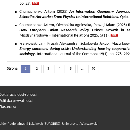
pp. 29.
Chumachenko Artem (2025)
An Information Geometry Approach
Scientific Networks: From Physics to International Relations
. Qeios
Chumachenko Artem, Olechnicka Agnieszka, Płoszaj Adam (2025)
B
How European Union Research Policy Drives Growth in Le
Międzynarodowe – International Relations 2025, 5(11).
Frankowski Jan, Prusak Aleksandra, Sokołowski Jakub, Mazurkiew
Energy commons during crisis: Understanding housing cooperativ
sociology
. International Journal of the Commons 19(1), pp. 278–292
Strona
1
2
3
4
5
...
70
Deklaracja dostępności
Polityka prywatności
Ciasteczka
diów Regionalnych i Lokalnych (EUROREG), Uniwersytet Warszawski