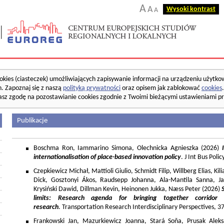
A
A
Wysoki kontrast
A
okies (ciasteczek) umożliwiających zapisywanie informacji na urządzeniu użytko
. Zapoznaj się z naszą
polityką prywatności
oraz opisem jak zablokować
cookies
asz zgodę na pozostawianie cookies zgodnie z Twoimi bieżącymi ustawieniami pr
Publikacje
Boschma Ron, Iammarino Simona, Olechnicka Agnieszka (2026)
I
internationalisation of place-based innovation policy
. J Int Bus Poli
Czepkiewicz Michał, Mattioli Giulio, Schmidt Filip, Willberg Elias, K
Dick, Gosztonyi Ákos, Raudsepp Johanna, Ala-Mantila Sanna, Ja
Krysiński Dawid, Dillman Kevin, Heinonen Jukka, Næss Peter (2026)
limits: Research agenda for bringing together corridor
research
. Transportation Research Interdisciplinary Perspectives, 
Frankowski Jan, Mazurkiewicz Joanna, Stará Soňa, Prusak Aleks