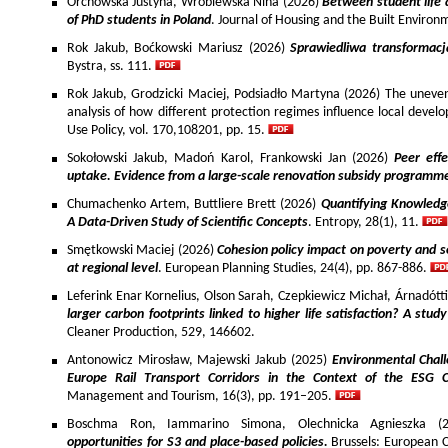
Orchowska Justyna, Wróblewska Nina (2026)
Between student life 
of PhD students in Poland
. Journal of Housing and the Built Environ
Rok Jakub, Boćkowski Mariusz (2026)
Sprawiedliwa transformac
Bystra, ss. 111.
Rok Jakub, Grodzicki Maciej, Podsiadło Martyna (2026) The uneven 
analysis of how different protection regimes influence local develo
Use Policy, vol. 170,108201, pp. 15.
Sokołowski Jakub, Madoń Karol, Frankowski Jan (2026)
Peer effe
uptake. Evidence from a large-scale renovation subsidy programm
Chumachenko Artem, Buttliere Brett (2026)
Quantifying Knowledg
A Data-Driven Study of Scientific Concepts
. Entropy, 28(1), 11.
Smętkowski Maciej (2026)
Cohesion policy impact on poverty and s
at regional level
. European Planning Studies, 24(4), pp. 867-886.
Leferink Enar Kornelius, Olson Sarah, Czepkiewicz Michał, Árnadótt
larger carbon footprints linked to higher life satisfaction? A stud
Cleaner Production, 529, 146602.
Antonowicz Mirosław, Majewski Jakub (2025)
Environmental Chall
Europe Rail Transport Corridors in the Context of the ESG 
Management and Tourism, 16(3), pp. 191–205.
Boschma Ron, Iammarino Simona, Olechnicka Agnieszka (2
opportunities for S3 and place-based policies.
Brussels: European 