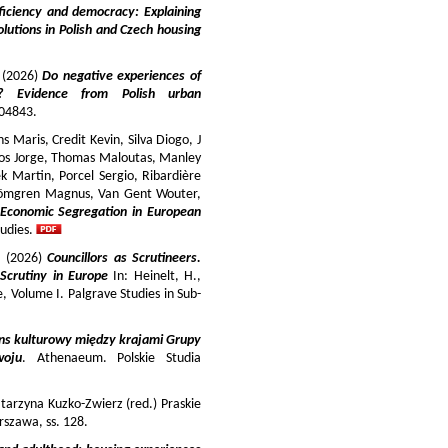
iciency and democracy: Explaining
lutions in Polish and Czech housing
y (2026)
Do negative experiences of
s? Evidence from Polish urban
 104843.
 Maris, Credit Kevin, Silva Diogo, J
iros Jorge, Thomas Maloutas, Manley
k Martin, Porcel Sergio, Ribardière
Strömgren Magnus, Van Gent Wouter,
-Economic Segregation in European
udies.
a (2026)
Councillors as Scrutineers.
Scrutiny in Europe
In: Heinelt, H.,
pe, Volume I. Palgrave Studies in Sub-
ns kulturowy między krajami Grupy
woju
. Athenaeum. Polskie Studia
tarzyna Kuzko-Zwierz (red.) Praskie
szawa, ss. 128.