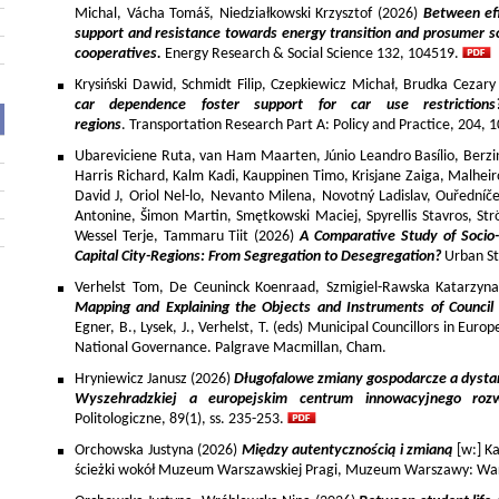
Michal, Vácha Tomáš, Niedziałkowski Krzysztof (2026)
Between eff
support and resistance towards energy transition and prosumer so
cooperatives.
Energy Research & Social Science 132, 104519.
Krysiński Dawid, Schmidt Filip, Czepkiewicz Michał, Brudka Cezar
car dependence foster support for car use restriction
regions
. Transportation Research Part A: Policy and Practice, 204,
Ubareviciene Ruta, van Ham Maarten, Júnio Leandro Basílio, Berzins
Harris Richard, Kalm Kadi, Kauppinen Timo, Krisjane Zaiga, Malhe
David J, Oriol Nel-lo, Nevanto Milena, Novotný Ladislav, Ouředníče
Antonine, Šimon Martin, Smętkowski Maciej, Spyrellis Stavros, 
Wessel Terje, Tammaru Tiit (2026)
A Comparative Study of Socio
Capital City-Regions: From Segregation to Desegregation?
Urban St
Verhelst Tom, De Ceuninck Koenraad, Szmigiel-Rawska Katarzyn
Mapping and Explaining the Objects and Instruments of Council 
Egner, B., Lysek, J., Verhelst, T. (eds) Municipal Councillors in Euro
National Governance. Palgrave Macmillan, Cham.
Hryniewicz Janusz (2026)
Długofalowe zmiany gospodarcze a dysta
Wyszehradzkiej a europejskim centrum innowacyjnego roz
Politologiczne, 89(1), ss. 235-253.
Orchowska Justyna (2026)
Między autentycznością i zmianą
[w:] Ka
ścieżki wokół Muzeum Warszawskiej Pragi, Muzeum Warszawy: War