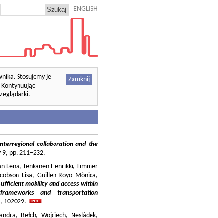
ENGLISH
wnika. Stosujemy je
Zamknij
. Kontynuując
zeglądarki.
nterregional collaboration and the
cy 9, pp. 211–232.
ilian Lena, Tenkanen Henrikki, Timmer
cobson Lisa, Guillen-Royo Mònica,
Sufficient mobility and access within
 frameworks and transportation
37, 102029.
andra, Bełch, Wojciech, Nesládek,