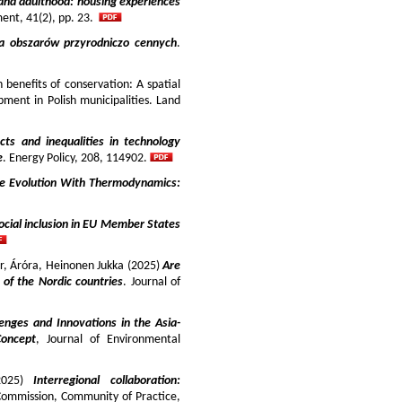
and adulthood: housing experiences
ment, 41(2), pp. 23.
ja obszarów przyrodniczo cennych
.
benefits of conservation: A spatial
pment in Polish municipalities. Land
cts and inequalities in technology
e
. Energy Policy, 208, 114902.
e Evolution With Thermodynamics:
ocial inclusion in EU Member States
ir, Áróra, Heinonen Jukka (2025)
Are
y of the Nordic countries
. Journal of
enges and Innovations in the Asia-
Concept
, Journal of Environmental
025)
Interregional collaboration:
Commission, Community of Practice,