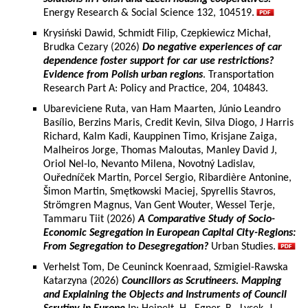
Energy Research & Social Science 132, 104519.
Krysiński Dawid, Schmidt Filip, Czepkiewicz Michał,
Brudka Cezary (2026)
Do negative experiences of car
dependence foster support for car use restrictions?
Evidence from Polish urban regions
. Transportation
Research Part A: Policy and Practice, 204, 104843.
Ubareviciene Ruta, van Ham Maarten, Júnio Leandro
Basílio, Berzins Maris, Credit Kevin, Silva Diogo, J Harris
Richard, Kalm Kadi, Kauppinen Timo, Krisjane Zaiga,
Malheiros Jorge, Thomas Maloutas, Manley David J,
Oriol Nel-lo, Nevanto Milena, Novotný Ladislav,
Ouředníček Martin, Porcel Sergio, Ribardière Antonine,
Šimon Martin, Smętkowski Maciej, Spyrellis Stavros,
Strömgren Magnus, Van Gent Wouter, Wessel Terje,
Tammaru Tiit (2026)
A Comparative Study of Socio-
Economic Segregation in European Capital City-Regions:
From Segregation to Desegregation?
Urban Studies.
Verhelst Tom, De Ceuninck Koenraad, Szmigiel-Rawska
Katarzyna (2026)
Councillors as Scrutineers. Mapping
and Explaining the Objects and Instruments of Council