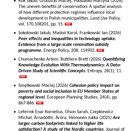
Rok Jakub, Grodzicki Maciej, Podsiadło Martyna (2026)
The uneven benefits of conservation: A spatial analysis
of how different protection regimes influence local
development in Polish municipalities. Land Use Policy,
vol. 170,108201, pp. 15.
Sokołowski Jakub, Madoń Karol, Frankowski Jan (2026)
Peer effects and inequalities in technology uptake.
Evidence from a large-scale renovation subsidy
programme
. Energy Policy, 208, 114902.
Chumachenko Artem, Buttliere Brett (2026)
Quantifying
Knowledge Evolution With Thermodynamics: A Data-
Driven Study of Scientific Concepts
. Entropy, 28(1), 11.
Smętkowski Maciej (2026)
Cohesion policy impact on
poverty and social inclusion in EU Member States at
regional level
. European Planning Studies, 24(4), pp.
867-886.
Leferink Enar Kornelius, Olson Sarah, Czepkiewicz
Michał, Árnadóttir, Áróra, Heinonen Jukka (2025)
Are
larger carbon footprints linked to higher life
satisfaction? A study of the Nordic countries
. Journal of