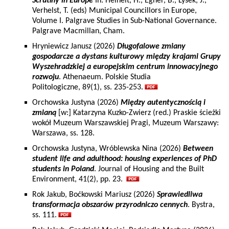
Scrutiny in Europe
In: Heinelt, H., Egner, B., Lysek, J.,
Verhelst, T. (eds) Municipal Councillors in Europe,
Volume I. Palgrave Studies in Sub-National Governance.
Palgrave Macmillan, Cham.
Hryniewicz Janusz (2026)
Długofalowe zmiany
gospodarcze a dystans kulturowy między krajami Grupy
Wyszehradzkiej a europejskim centrum innowacyjnego
rozwoju
. Athenaeum. Polskie Studia
Politologiczne, 89(1), ss. 235-253.
Orchowska Justyna (2026)
Między autentycznością i
zmianą
[w:] Katarzyna Kuzko-Zwierz (red.) Praskie ścieżki
wokół Muzeum Warszawskiej Pragi, Muzeum Warszawy:
Warszawa, ss. 128.
Orchowska Justyna, Wróblewska Nina (2026)
Between
student life and adulthood: housing experiences of PhD
students in Poland
. Journal of Housing and the Built
Environment, 41(2), pp. 23.
Rok Jakub, Boćkowski Mariusz (2026)
Sprawiedliwa
transformacja obszarów przyrodniczo cennych
. Bystra,
ss. 111.