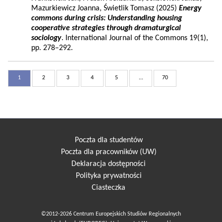
Mazurkiewicz Joanna, Świetlik Tomasz (2025)
Energy
commons during crisis: Understanding housing
cooperative strategies through dramaturgical
sociology
. International Journal of the Commons 19(1),
pp. 278–292.
1
2
3
4
5
...
70
Poczta dla studentów
Poczta dla pracowników (UW)
Deklaracja dostępności
Polityka prywatności
Ciasteczka
©2012-2026 Centrum Europejskich Studiów Regionalnych