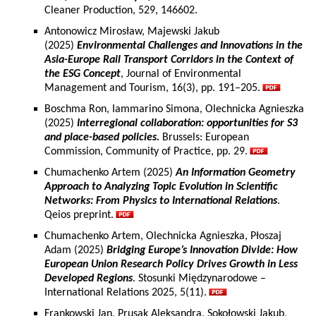
Cleaner Production, 529, 146602.
Antonowicz Mirosław, Majewski Jakub
(2025)
Environmental Challenges and Innovations in the
Asia-Europe Rail Transport Corridors in the Context of
the ESG Concept
, Journal of Environmental
Management and Tourism, 16(3), pp. 191–205.
Boschma Ron, Iammarino Simona, Olechnicka Agnieszka
(2025)
Interregional collaboration: opportunities for S3
and place-based policies.
Brussels: European
Commission, Community of Practice, pp. 29.
Chumachenko Artem (2025)
An Information Geometry
Approach to Analyzing Topic Evolution in Scientific
Networks: From Physics to International Relations
.
Qeios preprint.
Chumachenko Artem, Olechnicka Agnieszka, Płoszaj
Adam (2025)
Bridging Europe’s Innovation Divide: How
European Union Research Policy Drives Growth in Less
Developed Regions
. Stosunki Międzynarodowe –
International Relations 2025, 5(11).
Frankowski Jan, Prusak Aleksandra, Sokołowski Jakub,