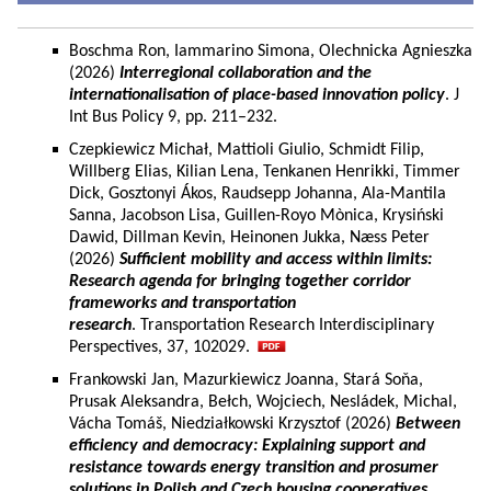
Boschma Ron, Iammarino Simona, Olechnicka Agnieszka
(2026)
Interregional collaboration and the
internationalisation of place-based innovation policy
. J
Int Bus Policy 9, pp. 211–232.
Czepkiewicz Michał, Mattioli Giulio, Schmidt Filip,
Willberg Elias, Kilian Lena, Tenkanen Henrikki, Timmer
Dick, Gosztonyi Ákos, Raudsepp Johanna, Ala-Mantila
Sanna, Jacobson Lisa, Guillen-Royo Mònica, Krysiński
Dawid, Dillman Kevin, Heinonen Jukka, Næss Peter
(2026)
Sufficient mobility and access within limits:
Research agenda for bringing together corridor
frameworks and transportation
research
. Transportation Research Interdisciplinary
Perspectives, 37, 102029.
Frankowski Jan, Mazurkiewicz Joanna, Stará Soňa,
Prusak Aleksandra, Bełch, Wojciech, Nesládek, Michal,
Vácha Tomáš, Niedziałkowski Krzysztof (2026)
Between
efficiency and democracy: Explaining support and
resistance towards energy transition and prosumer
solutions in Polish and Czech housing cooperatives.