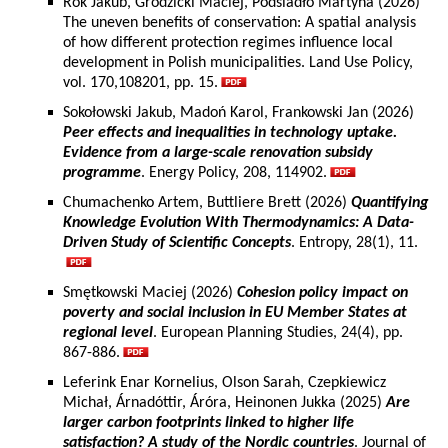
Rok Jakub, Grodzicki Maciej, Podsiadło Martyna (2026)
The uneven benefits of conservation: A spatial analysis
of how different protection regimes influence local
development in Polish municipalities. Land Use Policy,
vol. 170,108201, pp. 15.
Sokołowski Jakub, Madoń Karol, Frankowski Jan (2026)
Peer effects and inequalities in technology uptake.
Evidence from a large-scale renovation subsidy
programme
. Energy Policy, 208, 114902.
Chumachenko Artem, Buttliere Brett (2026)
Quantifying
Knowledge Evolution With Thermodynamics: A Data-
Driven Study of Scientific Concepts
. Entropy, 28(1), 11.
Smętkowski Maciej (2026)
Cohesion policy impact on
poverty and social inclusion in EU Member States at
regional level
. European Planning Studies, 24(4), pp.
867-886.
Leferink Enar Kornelius, Olson Sarah, Czepkiewicz
Michał, Árnadóttir, Áróra, Heinonen Jukka (2025)
Are
larger carbon footprints linked to higher life
satisfaction? A study of the Nordic countries
. Journal of