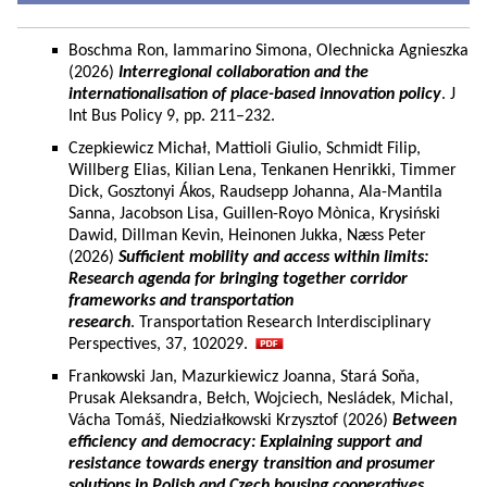
Boschma Ron, Iammarino Simona, Olechnicka Agnieszka
(2026)
Interregional collaboration and the
internationalisation of place-based innovation policy
. J
Int Bus Policy 9, pp. 211–232.
Czepkiewicz Michał, Mattioli Giulio, Schmidt Filip,
Willberg Elias, Kilian Lena, Tenkanen Henrikki, Timmer
Dick, Gosztonyi Ákos, Raudsepp Johanna, Ala-Mantila
Sanna, Jacobson Lisa, Guillen-Royo Mònica, Krysiński
Dawid, Dillman Kevin, Heinonen Jukka, Næss Peter
(2026)
Sufficient mobility and access within limits:
Research agenda for bringing together corridor
frameworks and transportation
research
. Transportation Research Interdisciplinary
Perspectives, 37, 102029.
Frankowski Jan, Mazurkiewicz Joanna, Stará Soňa,
Prusak Aleksandra, Bełch, Wojciech, Nesládek, Michal,
Vácha Tomáš, Niedziałkowski Krzysztof (2026)
Between
efficiency and democracy: Explaining support and
resistance towards energy transition and prosumer
solutions in Polish and Czech housing cooperatives.