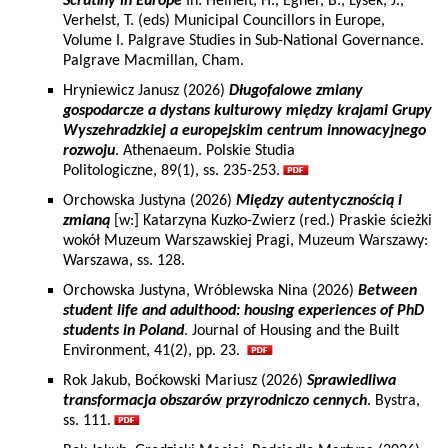
Scrutiny in Europe
In: Heinelt, H., Egner, B., Lysek, J.,
Verhelst, T. (eds) Municipal Councillors in Europe,
Volume I. Palgrave Studies in Sub-National Governance.
Palgrave Macmillan, Cham.
Hryniewicz Janusz (2026)
Długofalowe zmiany
gospodarcze a dystans kulturowy między krajami Grupy
Wyszehradzkiej a europejskim centrum innowacyjnego
rozwoju
. Athenaeum. Polskie Studia
Politologiczne, 89(1), ss. 235-253.
Orchowska Justyna (2026)
Między autentycznością i
zmianą
[w:] Katarzyna Kuzko-Zwierz (red.) Praskie ścieżki
wokół Muzeum Warszawskiej Pragi, Muzeum Warszawy:
Warszawa, ss. 128.
Orchowska Justyna, Wróblewska Nina (2026)
Between
student life and adulthood: housing experiences of PhD
students in Poland
. Journal of Housing and the Built
Environment, 41(2), pp. 23.
Rok Jakub, Boćkowski Mariusz (2026)
Sprawiedliwa
transformacja obszarów przyrodniczo cennych
. Bystra,
ss. 111.