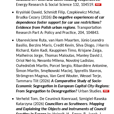
Energy Research & Social Science 132, 104519.
Krysiński Dawid, Schmidt Filip, Czepkiewicz Michał,
Brudka Cezary (2026)
Do negative experiences of car
dependence foster support for car use restrictions?
Evidence from Polish urban regions
. Transportation
Research Part A: Policy and Practice, 204, 104843.
Ubareviciene Ruta, van Ham Maarten, Júnio Leandro
Basílio, Berzins Maris, Credit Kevin, Silva Diogo, J Harris
Richard, Kalm Kadi, Kauppinen Timo, Krisjane Zaiga,
Malheiros Jorge, Thomas Maloutas, Manley David J,
Oriol Nel-lo, Nevanto Milena, Novotný Ladislav,
Ouředníček Martin, Porcel Sergio, Ribardière Antonine,
Šimon Martin, Smętkowski Maciej, Spyrellis Stavros,
Strömgren Magnus, Van Gent Wouter, Wessel Terje,
Tammaru Tiit (2026)
A Comparative Study of Socio-
Economic Segregation in European Capital City-Regions:
From Segregation to Desegregation?
Urban Studies.
Verhelst Tom, De Ceuninck Koenraad, Szmigiel-Rawska
Katarzyna (2026)
Councillors as Scrutineers. Mapping
and Explaining the Objects and Instruments of Council