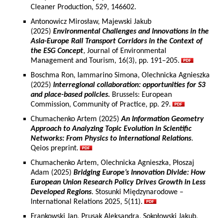
Cleaner Production, 529, 146602.
Antonowicz Mirosław, Majewski Jakub
(2025)
Environmental Challenges and Innovations in the
Asia-Europe Rail Transport Corridors in the Context of
the ESG Concept
, Journal of Environmental
Management and Tourism, 16(3), pp. 191–205.
Boschma Ron, Iammarino Simona, Olechnicka Agnieszka
(2025)
Interregional collaboration: opportunities for S3
and place-based policies.
Brussels: European
Commission, Community of Practice, pp. 29.
Chumachenko Artem (2025)
An Information Geometry
Approach to Analyzing Topic Evolution in Scientific
Networks: From Physics to International Relations
.
Qeios preprint.
Chumachenko Artem, Olechnicka Agnieszka, Płoszaj
Adam (2025)
Bridging Europe’s Innovation Divide: How
European Union Research Policy Drives Growth in Less
Developed Regions
. Stosunki Międzynarodowe –
International Relations 2025, 5(11).
Frankowski Jan, Prusak Aleksandra, Sokołowski Jakub,