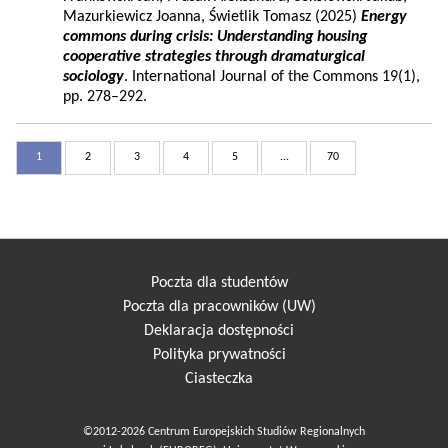
Mazurkiewicz Joanna, Świetlik Tomasz (2025)
Energy
commons during crisis: Understanding housing
cooperative strategies through dramaturgical
sociology
. International Journal of the Commons 19(1),
pp. 278–292.
1
2
3
4
5
...
70
Poczta dla studentów
Poczta dla pracowników (UW)
Deklaracja dostępności
Polityka prywatności
Ciasteczka
©2012-2026 Centrum Europejskich Studiów Regionalnych