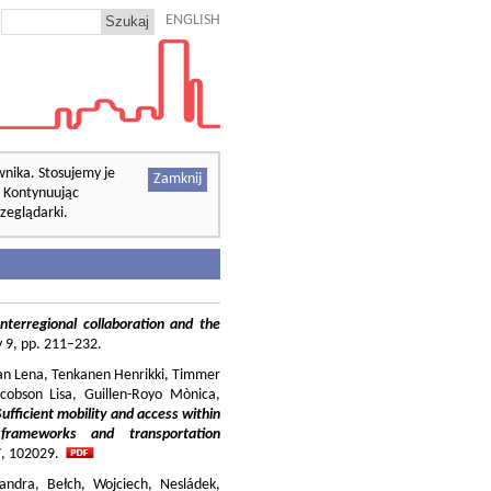
ENGLISH
wnika. Stosujemy je
Zamknij
. Kontynuując
zeglądarki.
nterregional collaboration and the
cy 9, pp. 211–232.
ilian Lena, Tenkanen Henrikki, Timmer
cobson Lisa, Guillen-Royo Mònica,
Sufficient mobility and access within
 frameworks and transportation
37, 102029.
andra, Bełch, Wojciech, Nesládek,