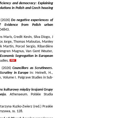
iciency and democracy: Explaining
lutions in Polish and Czech housing
y (2026)
Do negative experiences of
s? Evidence from Polish urban
 104843.
 Maris, Credit Kevin, Silva Diogo, J
iros Jorge, Thomas Maloutas, Manley
k Martin, Porcel Sergio, Ribardière
Strömgren Magnus, Van Gent Wouter,
-Economic Segregation in European
udies.
a (2026)
Councillors as Scrutineers.
Scrutiny in Europe
In: Heinelt, H.,
pe, Volume I. Palgrave Studies in Sub-
ns kulturowy między krajami Grupy
woju
. Athenaeum. Polskie Studia
tarzyna Kuzko-Zwierz (red.) Praskie
szawa, ss. 128.