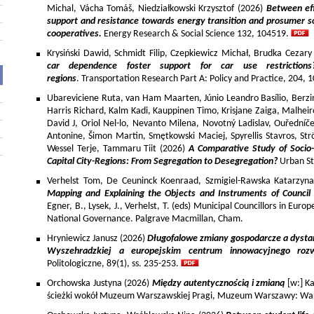
Michal, Vácha Tomáš, Niedziałkowski Krzysztof (2026)
Between eff
support and resistance towards energy transition and prosumer so
cooperatives.
Energy Research & Social Science 132, 104519.
Krysiński Dawid, Schmidt Filip, Czepkiewicz Michał, Brudka Cezar
car dependence foster support for car use restriction
regions
. Transportation Research Part A: Policy and Practice, 204,
Ubareviciene Ruta, van Ham Maarten, Júnio Leandro Basílio, Berzins
Harris Richard, Kalm Kadi, Kauppinen Timo, Krisjane Zaiga, Malhe
David J, Oriol Nel-lo, Nevanto Milena, Novotný Ladislav, Ouředníče
Antonine, Šimon Martin, Smętkowski Maciej, Spyrellis Stavros, 
Wessel Terje, Tammaru Tiit (2026)
A Comparative Study of Socio
Capital City-Regions: From Segregation to Desegregation?
Urban St
Verhelst Tom, De Ceuninck Koenraad, Szmigiel-Rawska Katarzyn
Mapping and Explaining the Objects and Instruments of Council 
Egner, B., Lysek, J., Verhelst, T. (eds) Municipal Councillors in Euro
National Governance. Palgrave Macmillan, Cham.
Hryniewicz Janusz (2026)
Długofalowe zmiany gospodarcze a dysta
Wyszehradzkiej a europejskim centrum innowacyjnego roz
Politologiczne, 89(1), ss. 235-253.
Orchowska Justyna (2026)
Między autentycznością i zmianą
[w:] Ka
ścieżki wokół Muzeum Warszawskiej Pragi, Muzeum Warszawy: War