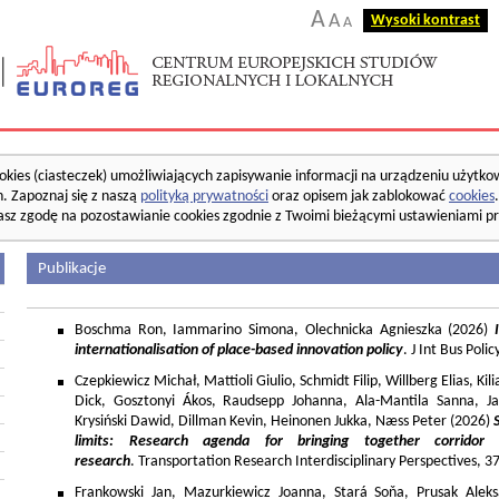
A
A
Wysoki kontrast
A
okies (ciasteczek) umożliwiających zapisywanie informacji na urządzeniu użytko
. Zapoznaj się z naszą
polityką prywatności
oraz opisem jak zablokować
cookies
asz zgodę na pozostawianie cookies zgodnie z Twoimi bieżącymi ustawieniami pr
Publikacje
Boschma Ron, Iammarino Simona, Olechnicka Agnieszka (2026)
I
internationalisation of place-based innovation policy
. J Int Bus Poli
Czepkiewicz Michał, Mattioli Giulio, Schmidt Filip, Willberg Elias, K
Dick, Gosztonyi Ákos, Raudsepp Johanna, Ala-Mantila Sanna, Ja
Krysiński Dawid, Dillman Kevin, Heinonen Jukka, Næss Peter (2026)
limits: Research agenda for bringing together corridor
research
. Transportation Research Interdisciplinary Perspectives, 
Frankowski Jan, Mazurkiewicz Joanna, Stará Soňa, Prusak Aleks