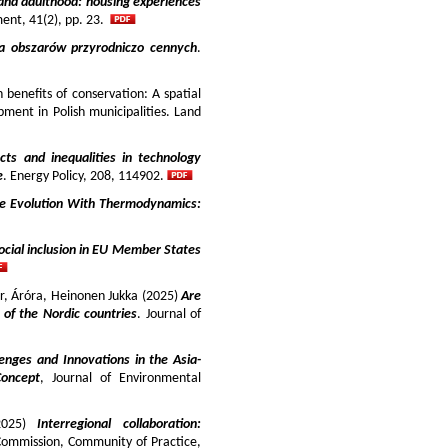
and adulthood: housing experiences
ment, 41(2), pp. 23.
ja obszarów przyrodniczo cennych
.
benefits of conservation: A spatial
pment in Polish municipalities. Land
cts and inequalities in technology
e
. Energy Policy, 208, 114902.
e Evolution With Thermodynamics:
ocial inclusion in EU Member States
ir, Áróra, Heinonen Jukka (2025)
Are
y of the Nordic countries
. Journal of
enges and Innovations in the Asia-
Concept
, Journal of Environmental
025)
Interregional collaboration:
Commission, Community of Practice,