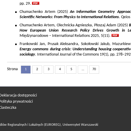
pp. 29.
Chumachenko Artem (2025)
An Information Geometry Approach
Scientific Networks: From Physics to International Relations
. Qeios
Chumachenko Artem, Olechnicka Agnieszka, Płoszaj Adam (2025)
B
How European Union Research Policy Drives Growth in Le
Międzynarodowe – International Relations 2025, 5(11).
Frankowski Jan, Prusak Aleksandra, Sokołowski Jakub, Mazurkiew
Energy commons during crisis: Understanding housing cooperativ
sociology
. International Journal of the Commons 19(1), pp. 278–292
Strona
1
2
3
4
5
...
70
Deklaracja dostępności
Polityka prywatności
Ciasteczka
diów Regionalnych i Lokalnych (EUROREG), Uniwersytet Warszawski