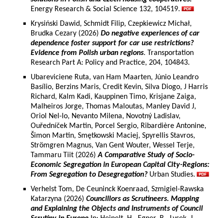
Energy Research & Social Science 132, 104519.
Krysiński Dawid, Schmidt Filip, Czepkiewicz Michał,
Brudka Cezary (2026)
Do negative experiences of car
dependence foster support for car use restrictions?
Evidence from Polish urban regions
. Transportation
Research Part A: Policy and Practice, 204, 104843.
Ubareviciene Ruta, van Ham Maarten, Júnio Leandro
Basílio, Berzins Maris, Credit Kevin, Silva Diogo, J Harris
Richard, Kalm Kadi, Kauppinen Timo, Krisjane Zaiga,
Malheiros Jorge, Thomas Maloutas, Manley David J,
Oriol Nel-lo, Nevanto Milena, Novotný Ladislav,
Ouředníček Martin, Porcel Sergio, Ribardière Antonine,
Šimon Martin, Smętkowski Maciej, Spyrellis Stavros,
Strömgren Magnus, Van Gent Wouter, Wessel Terje,
Tammaru Tiit (2026)
A Comparative Study of Socio-
Economic Segregation in European Capital City-Regions:
From Segregation to Desegregation?
Urban Studies.
Verhelst Tom, De Ceuninck Koenraad, Szmigiel-Rawska
Katarzyna (2026)
Councillors as Scrutineers. Mapping
and Explaining the Objects and Instruments of Council