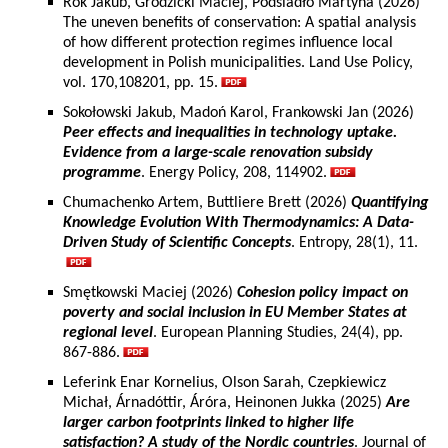
Rok Jakub, Grodzicki Maciej, Podsiadło Martyna (2026)
The uneven benefits of conservation: A spatial analysis
of how different protection regimes influence local
development in Polish municipalities. Land Use Policy,
vol. 170,108201, pp. 15.
Sokołowski Jakub, Madoń Karol, Frankowski Jan (2026)
Peer effects and inequalities in technology uptake.
Evidence from a large-scale renovation subsidy
programme
. Energy Policy, 208, 114902.
Chumachenko Artem, Buttliere Brett (2026)
Quantifying
Knowledge Evolution With Thermodynamics: A Data-
Driven Study of Scientific Concepts
. Entropy, 28(1), 11.
Smętkowski Maciej (2026)
Cohesion policy impact on
poverty and social inclusion in EU Member States at
regional level
. European Planning Studies, 24(4), pp.
867-886.
Leferink Enar Kornelius, Olson Sarah, Czepkiewicz
Michał, Árnadóttir, Áróra, Heinonen Jukka (2025)
Are
larger carbon footprints linked to higher life
satisfaction? A study of the Nordic countries
. Journal of