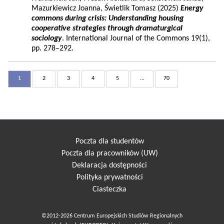
Mazurkiewicz Joanna, Świetlik Tomasz (2025)
Energy
commons during crisis: Understanding housing
cooperative strategies through dramaturgical
sociology
. International Journal of the Commons 19(1),
pp. 278–292.
1
2
3
4
5
...
70
Poczta dla studentów
Poczta dla pracowników (UW)
Deklaracja dostępności
Polityka prywatności
Ciasteczka
©2012-2026 Centrum Europejskich Studiów Regionalnych