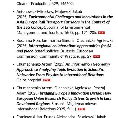
Cleaner Production, 529, 146602.
Antonowicz Mirosław, Majewski Jakub
(2025)
Environmental Challenges and Innovations in the
Asia-Europe Rail Transport Corridors in the Context of
the ESG Concept
, Journal of Environmental
Management and Tourism, 16(3), pp. 191–205.
Boschma Ron, Iammarino Simona, Olechnicka Agnieszka
(2025)
Interregional collaboration: opportunities for S3
and place-based policies.
Brussels: European
Commission, Community of Practice, pp. 29.
Chumachenko Artem (2025)
An Information Geometry
Approach to Analyzing Topic Evolution in Scientific
Networks: From Physics to International Relations
.
Qeios preprint.
Chumachenko Artem, Olechnicka Agnieszka, Płoszaj
Adam (2025)
Bridging Europe’s Innovation Divide: How
European Union Research Policy Drives Growth in Less
Developed Regions
. Stosunki Międzynarodowe –
International Relations 2025, 5(11).
Frankowski Jan, Prusak Aleksandra, Sokołowski Jakub,