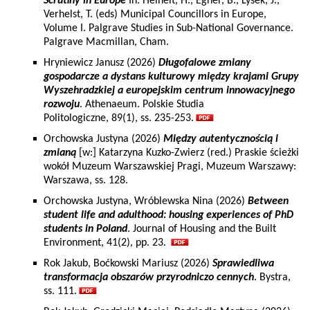
Scrutiny in Europe
In: Heinelt, H., Egner, B., Lysek, J.,
Verhelst, T. (eds) Municipal Councillors in Europe,
Volume I. Palgrave Studies in Sub-National Governance.
Palgrave Macmillan, Cham.
Hryniewicz Janusz (2026)
Długofalowe zmiany
gospodarcze a dystans kulturowy między krajami Grupy
Wyszehradzkiej a europejskim centrum innowacyjnego
rozwoju
. Athenaeum. Polskie Studia
Politologiczne, 89(1), ss. 235-253.
Orchowska Justyna (2026)
Między autentycznością i
zmianą
[w:] Katarzyna Kuzko-Zwierz (red.) Praskie ścieżki
wokół Muzeum Warszawskiej Pragi, Muzeum Warszawy:
Warszawa, ss. 128.
Orchowska Justyna, Wróblewska Nina (2026)
Between
student life and adulthood: housing experiences of PhD
students in Poland
. Journal of Housing and the Built
Environment, 41(2), pp. 23.
Rok Jakub, Boćkowski Mariusz (2026)
Sprawiedliwa
transformacja obszarów przyrodniczo cennych
. Bystra,
ss. 111.