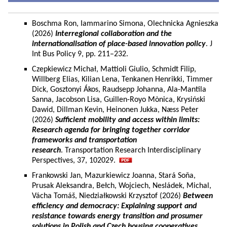
Boschma Ron, Iammarino Simona, Olechnicka Agnieszka
(2026)
Interregional collaboration and the
internationalisation of place-based innovation policy
. J
Int Bus Policy 9, pp. 211–232.
Czepkiewicz Michał, Mattioli Giulio, Schmidt Filip,
Willberg Elias, Kilian Lena, Tenkanen Henrikki, Timmer
Dick, Gosztonyi Ákos, Raudsepp Johanna, Ala-Mantila
Sanna, Jacobson Lisa, Guillen-Royo Mònica, Krysiński
Dawid, Dillman Kevin, Heinonen Jukka, Næss Peter
(2026)
Sufficient mobility and access within limits:
Research agenda for bringing together corridor
frameworks and transportation
research
. Transportation Research Interdisciplinary
Perspectives, 37, 102029.
Frankowski Jan, Mazurkiewicz Joanna, Stará Soňa,
Prusak Aleksandra, Bełch, Wojciech, Nesládek, Michal,
Vácha Tomáš, Niedziałkowski Krzysztof (2026)
Between
efficiency and democracy: Explaining support and
resistance towards energy transition and prosumer
solutions in Polish and Czech housing cooperatives.