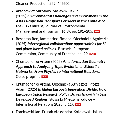
Cleaner Production, 529, 146602.
Antonowicz Mirosław, Majewski Jakub
(2025)
Environmental Challenges and Innovations in the
Asia-Europe Rail Transport Corridors in the Context of
the ESG Concept
, Journal of Environmental
Management and Tourism, 16(3), pp. 191–205.
Boschma Ron, Iammarino Simona, Olechnicka Agnieszka
(2025)
Interregional collaboration: opportunities for S3
and place-based policies.
Brussels: European
Commission, Community of Practice, pp. 29.
Chumachenko Artem (2025)
An Information Geometry
Approach to Analyzing Topic Evolution in Scientific
Networks: From Physics to International Relations
.
Qeios preprint.
Chumachenko Artem, Olechnicka Agnieszka, Płoszaj
Adam (2025)
Bridging Europe’s Innovation Divide: How
European Union Research Policy Drives Growth in Less
Developed Regions
. Stosunki Międzynarodowe –
International Relations 2025, 5(11).
Frankowski Jan, Prusak Aleksandra, Sokołowski Jakub,