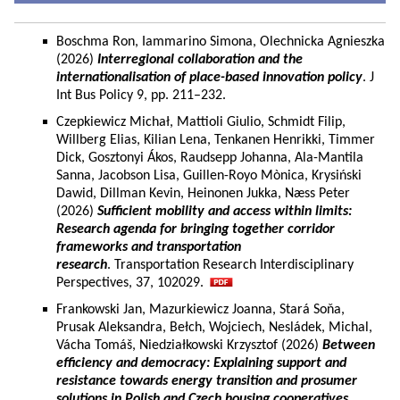
Boschma Ron, Iammarino Simona, Olechnicka Agnieszka
(2026)
Interregional collaboration and the
internationalisation of place-based innovation policy
. J
Int Bus Policy 9, pp. 211–232.
Czepkiewicz Michał, Mattioli Giulio, Schmidt Filip,
Willberg Elias, Kilian Lena, Tenkanen Henrikki, Timmer
Dick, Gosztonyi Ákos, Raudsepp Johanna, Ala-Mantila
Sanna, Jacobson Lisa, Guillen-Royo Mònica, Krysiński
Dawid, Dillman Kevin, Heinonen Jukka, Næss Peter
(2026)
Sufficient mobility and access within limits:
Research agenda for bringing together corridor
frameworks and transportation
research
. Transportation Research Interdisciplinary
Perspectives, 37, 102029.
Frankowski Jan, Mazurkiewicz Joanna, Stará Soňa,
Prusak Aleksandra, Bełch, Wojciech, Nesládek, Michal,
Vácha Tomáš, Niedziałkowski Krzysztof (2026)
Between
efficiency and democracy: Explaining support and
resistance towards energy transition and prosumer
solutions in Polish and Czech housing cooperatives.