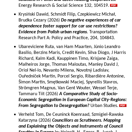
Energy Research & Social Science 132, 104519.
Krysiński Dawid, Schmidt Filip, Czepkiewicz Michał,
Brudka Cezary (2026)
Do negative experiences of car
dependence foster support for car use restrictions?
Evidence from Polish urban regions
. Transportation
Research Part A: Policy and Practice, 204, 104843.
Ubareviciene Ruta, van Ham Maarten, Júnio Leandro
Basílio, Berzins Maris, Credit Kevin, Silva Diogo, J Harris
Richard, Kalm Kadi, Kauppinen Timo, Krisjane Zaiga,
Malheiros Jorge, Thomas Maloutas, Manley David J,
Oriol Nel-lo, Nevanto Milena, Novotný Ladislav,
Ouředníček Martin, Porcel Sergio, Ribardière Antonine,
Šimon Martin, Smętkowski Maciej, Spyrellis Stavros,
Strömgren Magnus, Van Gent Wouter, Wessel Terje,
Tammaru Tiit (2026)
A Comparative Study of Socio-
Economic Segregation in European Capital City-Regions:
From Segregation to Desegregation?
Urban Studies.
Verhelst Tom, De Ceuninck Koenraad, Szmigiel-Rawska
Katarzyna (2026)
Councillors as Scrutineers. Mapping
and Explaining the Objects and Instruments of Council