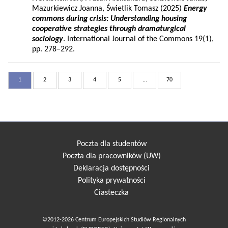
Mazurkiewicz Joanna, Świetlik Tomasz (2025)
Energy
commons during crisis: Understanding housing
cooperative strategies through dramaturgical
sociology
. International Journal of the Commons 19(1),
pp. 278–292.
1
2
3
4
5
...
70
Poczta dla studentów
Poczta dla pracowników (UW)
Deklaracja dostępności
Polityka prywatności
Ciasteczka
©2012-2026 Centrum Europejskich Studiów Regionalnych