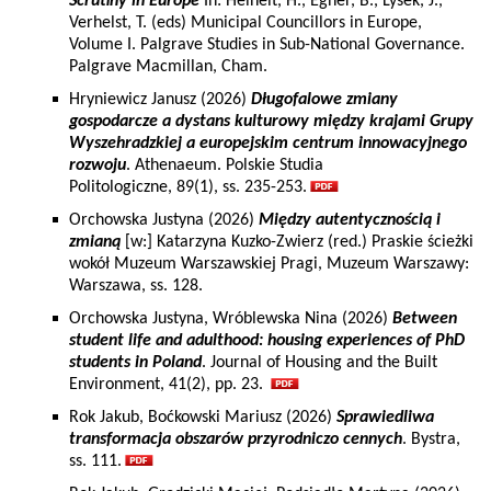
Scrutiny in Europe
In: Heinelt, H., Egner, B., Lysek, J.,
Verhelst, T. (eds) Municipal Councillors in Europe,
Volume I. Palgrave Studies in Sub-National Governance.
Palgrave Macmillan, Cham.
Hryniewicz Janusz (2026)
Długofalowe zmiany
gospodarcze a dystans kulturowy między krajami Grupy
Wyszehradzkiej a europejskim centrum innowacyjnego
rozwoju
. Athenaeum. Polskie Studia
Politologiczne, 89(1), ss. 235-253.
Orchowska Justyna (2026)
Między autentycznością i
zmianą
[w:] Katarzyna Kuzko-Zwierz (red.) Praskie ścieżki
wokół Muzeum Warszawskiej Pragi, Muzeum Warszawy:
Warszawa, ss. 128.
Orchowska Justyna, Wróblewska Nina (2026)
Between
student life and adulthood: housing experiences of PhD
students in Poland
. Journal of Housing and the Built
Environment, 41(2), pp. 23.
Rok Jakub, Boćkowski Mariusz (2026)
Sprawiedliwa
transformacja obszarów przyrodniczo cennych
. Bystra,
ss. 111.