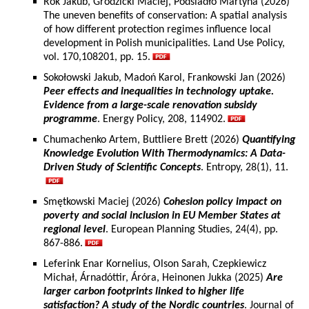
Rok Jakub, Grodzicki Maciej, Podsiadło Martyna (2026)
The uneven benefits of conservation: A spatial analysis
of how different protection regimes influence local
development in Polish municipalities. Land Use Policy,
vol. 170,108201, pp. 15.
Sokołowski Jakub, Madoń Karol, Frankowski Jan (2026)
Peer effects and inequalities in technology uptake.
Evidence from a large-scale renovation subsidy
programme
. Energy Policy, 208, 114902.
Chumachenko Artem, Buttliere Brett (2026)
Quantifying
Knowledge Evolution With Thermodynamics: A Data-
Driven Study of Scientific Concepts
. Entropy, 28(1), 11.
Smętkowski Maciej (2026)
Cohesion policy impact on
poverty and social inclusion in EU Member States at
regional level
. European Planning Studies, 24(4), pp.
867-886.
Leferink Enar Kornelius, Olson Sarah, Czepkiewicz
Michał, Árnadóttir, Áróra, Heinonen Jukka (2025)
Are
larger carbon footprints linked to higher life
satisfaction? A study of the Nordic countries
. Journal of