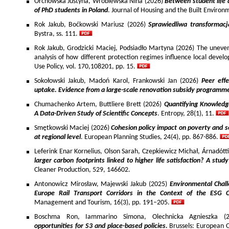
Orchowska Justyna, Wróblewska Nina (2026)
Between student life 
of PhD students in Poland
. Journal of Housing and the Built Environ
Rok Jakub, Boćkowski Mariusz (2026)
Sprawiedliwa transformac
Bystra, ss. 111.
Rok Jakub, Grodzicki Maciej, Podsiadło Martyna (2026) The uneven 
analysis of how different protection regimes influence local develo
Use Policy, vol. 170,108201, pp. 15.
Sokołowski Jakub, Madoń Karol, Frankowski Jan (2026)
Peer effe
uptake. Evidence from a large-scale renovation subsidy programm
Chumachenko Artem, Buttliere Brett (2026)
Quantifying Knowledg
A Data-Driven Study of Scientific Concepts
. Entropy, 28(1), 11.
Smętkowski Maciej (2026)
Cohesion policy impact on poverty and s
at regional level
. European Planning Studies, 24(4), pp. 867-886.
Leferink Enar Kornelius, Olson Sarah, Czepkiewicz Michał, Árnadótt
larger carbon footprints linked to higher life satisfaction? A stud
Cleaner Production, 529, 146602.
Antonowicz Mirosław, Majewski Jakub (2025)
Environmental Chall
Europe Rail Transport Corridors in the Context of the ESG 
Management and Tourism, 16(3), pp. 191–205.
Boschma Ron, Iammarino Simona, Olechnicka Agnieszka (2
opportunities for S3 and place-based policies.
Brussels: European 