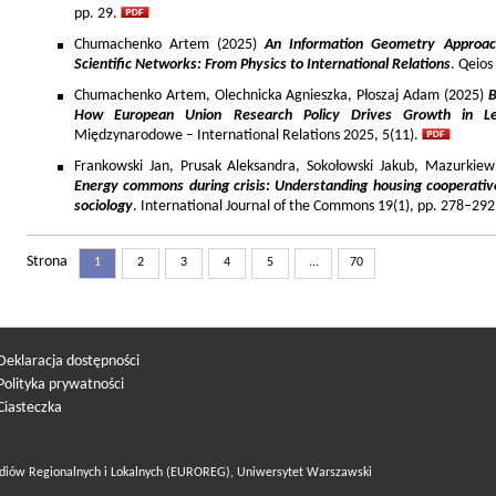
pp. 29.
Chumachenko Artem (2025)
An Information Geometry Approach
Scientific Networks: From Physics to International Relations
. Qeios
Chumachenko Artem, Olechnicka Agnieszka, Płoszaj Adam (2025)
B
How European Union Research Policy Drives Growth in Le
Międzynarodowe – International Relations 2025, 5(11).
Frankowski Jan, Prusak Aleksandra, Sokołowski Jakub, Mazurkiew
Energy commons during crisis: Understanding housing cooperativ
sociology
. International Journal of the Commons 19(1), pp. 278–292
Strona
1
2
3
4
5
...
70
Deklaracja dostępności
Polityka prywatności
Ciasteczka
diów Regionalnych i Lokalnych (EUROREG), Uniwersytet Warszawski