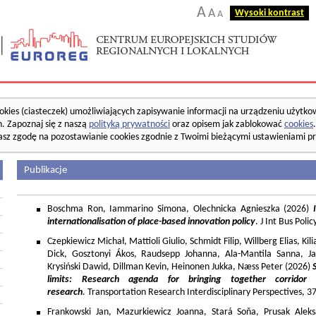
A
A
Wysoki kontrast
A
okies (ciasteczek) umożliwiających zapisywanie informacji na urządzeniu użytko
. Zapoznaj się z naszą
polityką prywatności
oraz opisem jak zablokować
cookies
asz zgodę na pozostawianie cookies zgodnie z Twoimi bieżącymi ustawieniami pr
Publikacje
Boschma Ron, Iammarino Simona, Olechnicka Agnieszka (2026)
I
internationalisation of place-based innovation policy
. J Int Bus Poli
Czepkiewicz Michał, Mattioli Giulio, Schmidt Filip, Willberg Elias, K
Dick, Gosztonyi Ákos, Raudsepp Johanna, Ala-Mantila Sanna, Ja
Krysiński Dawid, Dillman Kevin, Heinonen Jukka, Næss Peter (2026)
limits: Research agenda for bringing together corridor
research
. Transportation Research Interdisciplinary Perspectives, 
Frankowski Jan, Mazurkiewicz Joanna, Stará Soňa, Prusak Aleks