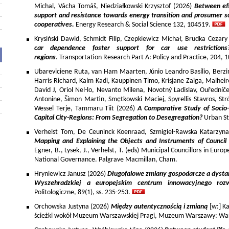
Michal, Vácha Tomáš, Niedziałkowski Krzysztof (2026)
Between eff
support and resistance towards energy transition and prosumer so
cooperatives.
Energy Research & Social Science 132, 104519.
Krysiński Dawid, Schmidt Filip, Czepkiewicz Michał, Brudka Cezar
car dependence foster support for car use restriction
regions
. Transportation Research Part A: Policy and Practice, 204,
Ubareviciene Ruta, van Ham Maarten, Júnio Leandro Basílio, Berzins
Harris Richard, Kalm Kadi, Kauppinen Timo, Krisjane Zaiga, Malhe
David J, Oriol Nel-lo, Nevanto Milena, Novotný Ladislav, Ouředníče
Antonine, Šimon Martin, Smętkowski Maciej, Spyrellis Stavros, 
Wessel Terje, Tammaru Tiit (2026)
A Comparative Study of Socio
Capital City-Regions: From Segregation to Desegregation?
Urban St
Verhelst Tom, De Ceuninck Koenraad, Szmigiel-Rawska Katarzyn
Mapping and Explaining the Objects and Instruments of Council 
Egner, B., Lysek, J., Verhelst, T. (eds) Municipal Councillors in Euro
National Governance. Palgrave Macmillan, Cham.
Hryniewicz Janusz (2026)
Długofalowe zmiany gospodarcze a dysta
Wyszehradzkiej a europejskim centrum innowacyjnego roz
Politologiczne, 89(1), ss. 235-253.
Orchowska Justyna (2026)
Między autentycznością i zmianą
[w:] Ka
ścieżki wokół Muzeum Warszawskiej Pragi, Muzeum Warszawy: War