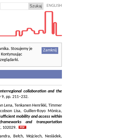
ENGLISH
wnika. Stosujemy je
Zamknij
. Kontynuując
zeglądarki.
nterregional collaboration and the
cy 9, pp. 211–232.
ilian Lena, Tenkanen Henrikki, Timmer
cobson Lisa, Guillen-Royo Mònica,
Sufficient mobility and access within
 frameworks and transportation
37, 102029.
andra, Bełch, Wojciech, Nesládek,