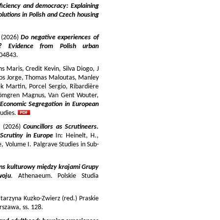
iciency and democracy: Explaining
lutions in Polish and Czech housing
y (2026)
Do negative experiences of
s? Evidence from Polish urban
 104843.
 Maris, Credit Kevin, Silva Diogo, J
iros Jorge, Thomas Maloutas, Manley
k Martin, Porcel Sergio, Ribardière
Strömgren Magnus, Van Gent Wouter,
-Economic Segregation in European
udies.
a (2026)
Councillors as Scrutineers.
Scrutiny in Europe
In: Heinelt, H.,
pe, Volume I. Palgrave Studies in Sub-
ns kulturowy między krajami Grupy
woju
. Athenaeum. Polskie Studia
tarzyna Kuzko-Zwierz (red.) Praskie
szawa, ss. 128.