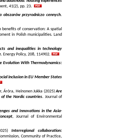
and adulthood: housing experiences
ment, 41(2), pp. 23.
ja obszarów przyrodniczo cennych
.
benefits of conservation: A spatial
pment in Polish municipalities. Land
cts and inequalities in technology
e
. Energy Policy, 208, 114902.
e Evolution With Thermodynamics:
ocial inclusion in EU Member States
ir, Áróra, Heinonen Jukka (2025)
Are
y of the Nordic countries
. Journal of
enges and Innovations in the Asia-
Concept
, Journal of Environmental
025)
Interregional collaboration:
Commission, Community of Practice,