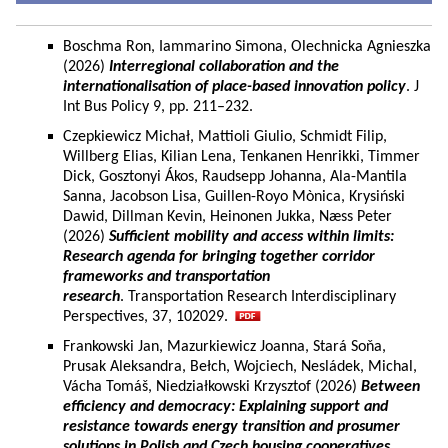
Boschma Ron, Iammarino Simona, Olechnicka Agnieszka
(2026)
Interregional collaboration and the
internationalisation of place-based innovation policy
. J
Int Bus Policy 9, pp. 211–232.
Czepkiewicz Michał, Mattioli Giulio, Schmidt Filip,
Willberg Elias, Kilian Lena, Tenkanen Henrikki, Timmer
Dick, Gosztonyi Ákos, Raudsepp Johanna, Ala-Mantila
Sanna, Jacobson Lisa, Guillen-Royo Mònica, Krysiński
Dawid, Dillman Kevin, Heinonen Jukka, Næss Peter
(2026)
Sufficient mobility and access within limits:
Research agenda for bringing together corridor
frameworks and transportation
research
. Transportation Research Interdisciplinary
Perspectives, 37, 102029.
Frankowski Jan, Mazurkiewicz Joanna, Stará Soňa,
Prusak Aleksandra, Bełch, Wojciech, Nesládek, Michal,
Vácha Tomáš, Niedziałkowski Krzysztof (2026)
Between
efficiency and democracy: Explaining support and
resistance towards energy transition and prosumer
solutions in Polish and Czech housing cooperatives.