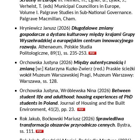
Scrutiny in Europe
In: Heinelt, H., Egner, B., Lysek, J.,
Verhelst, T. (eds) Municipal Councillors in Europe,
Volume I. Palgrave Studies in Sub-National Governance.
Palgrave Macmillan, Cham.
Hryniewicz Janusz (2026)
Długofalowe zmiany
gospodarcze a dystans kulturowy między krajami Grupy
Wyszehradzkiej a europejskim centrum innowacyjnego
rozwoju
. Athenaeum. Polskie Studia
Politologiczne, 89(1), ss. 235-253.
Orchowska Justyna (2026)
Między autentycznością i
zmianą
[w:] Katarzyna Kuzko-Zwierz (red.) Praskie ścieżki
wokół Muzeum Warszawskiej Pragi, Muzeum Warszawy:
Warszawa, ss. 128.
Orchowska Justyna, Wróblewska Nina (2026)
Between
student life and adulthood: housing experiences of PhD
students in Poland
. Journal of Housing and the Built
Environment, 41(2), pp. 23.
Rok Jakub, Boćkowski Mariusz (2026)
Sprawiedliwa
transformacja obszarów przyrodniczo cennych
. Bystra,
ss. 111.