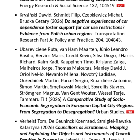
Energy Research & Social Science 132, 104519.
Krysiński Dawid, Schmidt Filip, Czepkiewicz Michał,
Brudka Cezary (2026)
Do negative experiences of car
dependence foster support for car use restrictions?
Evidence from Polish urban regions
. Transportation
Research Part A: Policy and Practice, 204, 104843.
Ubareviciene Ruta, van Ham Maarten, Júnio Leandro
Basílio, Berzins Maris, Credit Kevin, Silva Diogo, J Harris
Richard, Kalm Kadi, Kauppinen Timo, Krisjane Zaiga,
Malheiros Jorge, Thomas Maloutas, Manley David J,
Oriol Nel-lo, Nevanto Milena, Novotný Ladislav,
Ouředníček Martin, Porcel Sergio, Ribardière Antonine,
Šimon Martin, Smętkowski Maciej, Spyrellis Stavros,
Strömgren Magnus, Van Gent Wouter, Wessel Terje,
Tammaru Tiit (2026)
A Comparative Study of Socio-
Economic Segregation in European Capital City-Regions:
From Segregation to Desegregation?
Urban Studies.
Verhelst Tom, De Ceuninck Koenraad, Szmigiel-Rawska
Katarzyna (2026)
Councillors as Scrutineers. Mapping
and Explaining the Objects and Instruments of Council