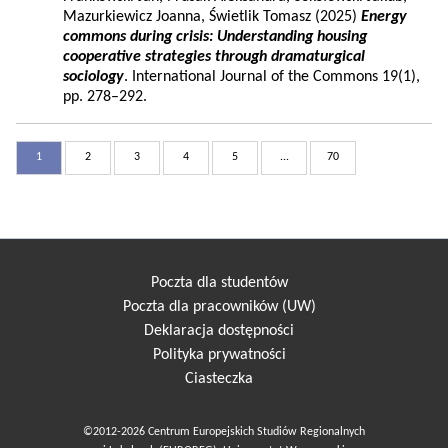
Mazurkiewicz Joanna, Świetlik Tomasz (2025)
Energy
commons during crisis: Understanding housing
cooperative strategies through dramaturgical
sociology
. International Journal of the Commons 19(1),
pp. 278–292.
1
2
3
4
5
...
70
Poczta dla studentów
Poczta dla pracowników (UW)
Deklaracja dostępności
Polityka prywatności
Ciasteczka
©2012-2026 Centrum Europejskich Studiów Regionalnych