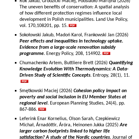
Rok Jakub, Grodzicki Maciej, Podsiadło Martyna (2026)
The uneven benefits of conservation: A spatial analysis
of how different protection regimes influence local
development in Polish municipalities. Land Use Policy,
vol. 170,108201, pp. 15.
Sokołowski Jakub, Madoń Karol, Frankowski Jan (2026)
Peer effects and inequalities in technology uptake.
Evidence from a large-scale renovation subsidy
programme
. Energy Policy, 208, 114902.
Chumachenko Artem, Buttliere Brett (2026)
Quantifying
Knowledge Evolution With Thermodynamics: A Data-
Driven Study of Scientific Concepts
. Entropy, 28(1), 11.
Smętkowski Maciej (2026)
Cohesion policy impact on
poverty and social inclusion in EU Member States at
regional level
. European Planning Studies, 24(4), pp.
867-886.
Leferink Enar Kornelius, Olson Sarah, Czepkiewicz
Michał, Árnadóttir, Áróra, Heinonen Jukka (2025)
Are
larger carbon footprints linked to higher life
satisfaction? A study of the Nordic countries
. Journal of