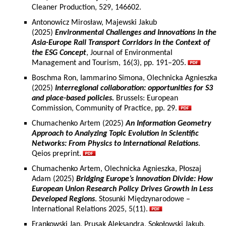
Cleaner Production, 529, 146602.
Antonowicz Mirosław, Majewski Jakub
(2025)
Environmental Challenges and Innovations in the
Asia-Europe Rail Transport Corridors in the Context of
the ESG Concept
, Journal of Environmental
Management and Tourism, 16(3), pp. 191–205.
Boschma Ron, Iammarino Simona, Olechnicka Agnieszka
(2025)
Interregional collaboration: opportunities for S3
and place-based policies.
Brussels: European
Commission, Community of Practice, pp. 29.
Chumachenko Artem (2025)
An Information Geometry
Approach to Analyzing Topic Evolution in Scientific
Networks: From Physics to International Relations
.
Qeios preprint.
Chumachenko Artem, Olechnicka Agnieszka, Płoszaj
Adam (2025)
Bridging Europe’s Innovation Divide: How
European Union Research Policy Drives Growth in Less
Developed Regions
. Stosunki Międzynarodowe –
International Relations 2025, 5(11).
Frankowski Jan, Prusak Aleksandra, Sokołowski Jakub,