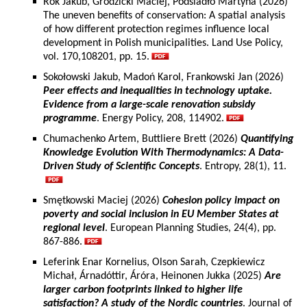
Rok Jakub, Grodzicki Maciej, Podsiadło Martyna (2026)
The uneven benefits of conservation: A spatial analysis
of how different protection regimes influence local
development in Polish municipalities. Land Use Policy,
vol. 170,108201, pp. 15.
Sokołowski Jakub, Madoń Karol, Frankowski Jan (2026)
Peer effects and inequalities in technology uptake.
Evidence from a large-scale renovation subsidy
programme
. Energy Policy, 208, 114902.
Chumachenko Artem, Buttliere Brett (2026)
Quantifying
Knowledge Evolution With Thermodynamics: A Data-
Driven Study of Scientific Concepts
. Entropy, 28(1), 11.
Smętkowski Maciej (2026)
Cohesion policy impact on
poverty and social inclusion in EU Member States at
regional level
. European Planning Studies, 24(4), pp.
867-886.
Leferink Enar Kornelius, Olson Sarah, Czepkiewicz
Michał, Árnadóttir, Áróra, Heinonen Jukka (2025)
Are
larger carbon footprints linked to higher life
satisfaction? A study of the Nordic countries
. Journal of