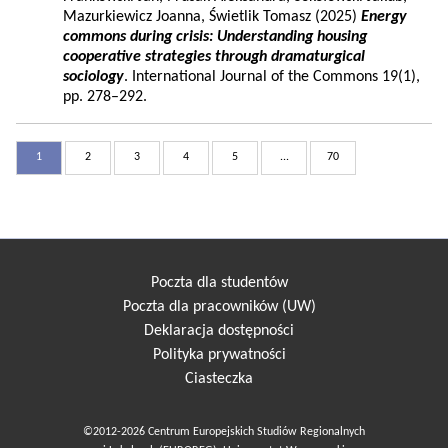
Mazurkiewicz Joanna, Świetlik Tomasz (2025)
Energy
commons during crisis: Understanding housing
cooperative strategies through dramaturgical
sociology
. International Journal of the Commons 19(1),
pp. 278–292.
1
2
3
4
5
...
70
Poczta dla studentów
Poczta dla pracowników (UW)
Deklaracja dostępności
Polityka prywatności
Ciasteczka
©2012-2026 Centrum Europejskich Studiów Regionalnych