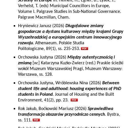
Scrutiny in Europe
In: Heinelt, H., Egner, B., Lysek, J.,
Verhelst, T. (eds) Municipal Councillors in Europe,
Volume I. Palgrave Studies in Sub-National Governance.
Palgrave Macmillan, Cham.
Hryniewicz Janusz (2026)
Długofalowe zmiany
gospodarcze a dystans kulturowy między krajami Grupy
Wyszehradzkiej a europejskim centrum innowacyjnego
rozwoju
. Athenaeum. Polskie Studia
Politologiczne, 89(1), ss. 235-253.
Orchowska Justyna (2026)
Między autentycznością i
zmianą
[w:] Katarzyna Kuzko-Zwierz (red.) Praskie ścieżki
wokół Muzeum Warszawskiej Pragi, Muzeum Warszawy:
Warszawa, ss. 128.
Orchowska Justyna, Wróblewska Nina (2026)
Between
student life and adulthood: housing experiences of PhD
students in Poland
. Journal of Housing and the Built
Environment, 41(2), pp. 23.
Rok Jakub, Boćkowski Mariusz (2026)
Sprawiedliwa
transformacja obszarów przyrodniczo cennych
. Bystra,
ss. 111.