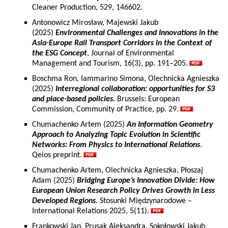
Cleaner Production, 529, 146602.
Antonowicz Mirosław, Majewski Jakub
(2025)
Environmental Challenges and Innovations in the
Asia-Europe Rail Transport Corridors in the Context of
the ESG Concept
, Journal of Environmental
Management and Tourism, 16(3), pp. 191–205.
Boschma Ron, Iammarino Simona, Olechnicka Agnieszka
(2025)
Interregional collaboration: opportunities for S3
and place-based policies.
Brussels: European
Commission, Community of Practice, pp. 29.
Chumachenko Artem (2025)
An Information Geometry
Approach to Analyzing Topic Evolution in Scientific
Networks: From Physics to International Relations
.
Qeios preprint.
Chumachenko Artem, Olechnicka Agnieszka, Płoszaj
Adam (2025)
Bridging Europe’s Innovation Divide: How
European Union Research Policy Drives Growth in Less
Developed Regions
. Stosunki Międzynarodowe –
International Relations 2025, 5(11).
Frankowski Jan, Prusak Aleksandra, Sokołowski Jakub,