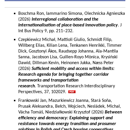
Boschma Ron, Iammarino Simona, Olechnicka Agnieszka
(2026)
Interregional collaboration and the
internationalisation of place-based innovation policy
. J
Int Bus Policy 9, pp. 211–232.
Czepkiewicz Michał, Mattioli Giulio, Schmidt Filip,
Willberg Elias, Kilian Lena, Tenkanen Henrikki, Timmer
Dick, Gosztonyi Ákos, Raudsepp Johanna, Ala-Mantila
Sanna, Jacobson Lisa, Guillen-Royo Mònica, Krysiński
Dawid, Dillman Kevin, Heinonen Jukka, Næss Peter
(2026)
Sufficient mobility and access within limits:
Research agenda for bringing together corridor
frameworks and transportation
research
. Transportation Research Interdisciplinary
Perspectives, 37, 102029.
Frankowski Jan, Mazurkiewicz Joanna, Stará Soňa,
Prusak Aleksandra, Bełch, Wojciech, Nesládek, Michal,
Vácha Tomáš, Niedziałkowski Krzysztof (2026)
Between
efficiency and democracy: Explaining support and
resistance towards energy transition and prosumer
solutions in Polish and Czech housing cooperatives.