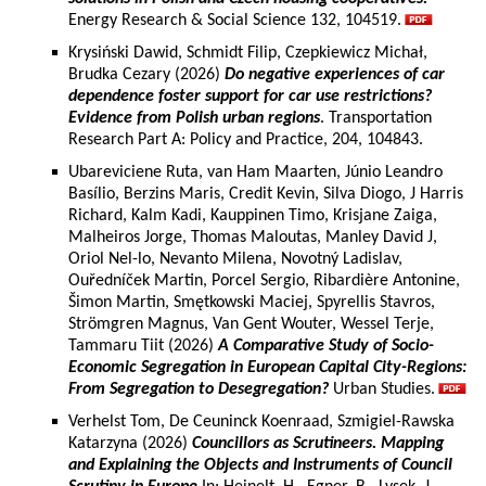
Energy Research & Social Science 132, 104519.
Krysiński Dawid, Schmidt Filip, Czepkiewicz Michał,
Brudka Cezary (2026)
Do negative experiences of car
dependence foster support for car use restrictions?
Evidence from Polish urban regions
. Transportation
Research Part A: Policy and Practice, 204, 104843.
Ubareviciene Ruta, van Ham Maarten, Júnio Leandro
Basílio, Berzins Maris, Credit Kevin, Silva Diogo, J Harris
Richard, Kalm Kadi, Kauppinen Timo, Krisjane Zaiga,
Malheiros Jorge, Thomas Maloutas, Manley David J,
Oriol Nel-lo, Nevanto Milena, Novotný Ladislav,
Ouředníček Martin, Porcel Sergio, Ribardière Antonine,
Šimon Martin, Smętkowski Maciej, Spyrellis Stavros,
Strömgren Magnus, Van Gent Wouter, Wessel Terje,
Tammaru Tiit (2026)
A Comparative Study of Socio-
Economic Segregation in European Capital City-Regions:
From Segregation to Desegregation?
Urban Studies.
Verhelst Tom, De Ceuninck Koenraad, Szmigiel-Rawska
Katarzyna (2026)
Councillors as Scrutineers. Mapping
and Explaining the Objects and Instruments of Council