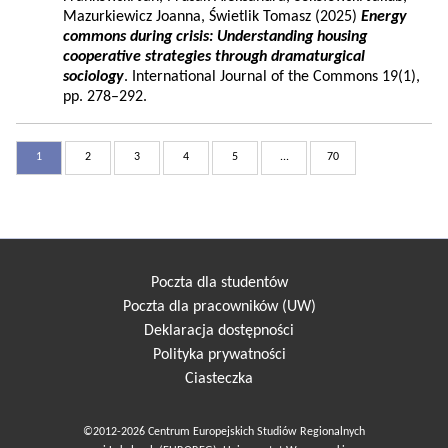
Mazurkiewicz Joanna, Świetlik Tomasz (2025)
Energy
commons during crisis: Understanding housing
cooperative strategies through dramaturgical
sociology
. International Journal of the Commons 19(1),
pp. 278–292.
1
2
3
4
5
...
70
Poczta dla studentów
Poczta dla pracowników (UW)
Deklaracja dostępności
Polityka prywatności
Ciasteczka
©2012-2026 Centrum Europejskich Studiów Regionalnych