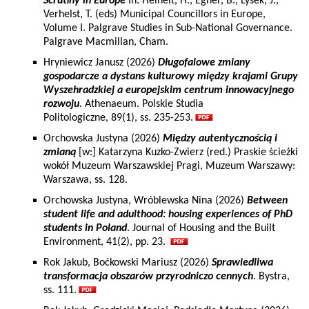
Scrutiny in Europe
In: Heinelt, H., Egner, B., Lysek, J.,
Verhelst, T. (eds) Municipal Councillors in Europe,
Volume I. Palgrave Studies in Sub-National Governance.
Palgrave Macmillan, Cham.
Hryniewicz Janusz (2026)
Długofalowe zmiany
gospodarcze a dystans kulturowy między krajami Grupy
Wyszehradzkiej a europejskim centrum innowacyjnego
rozwoju
. Athenaeum. Polskie Studia
Politologiczne, 89(1), ss. 235-253.
Orchowska Justyna (2026)
Między autentycznością i
zmianą
[w:] Katarzyna Kuzko-Zwierz (red.) Praskie ścieżki
wokół Muzeum Warszawskiej Pragi, Muzeum Warszawy:
Warszawa, ss. 128.
Orchowska Justyna, Wróblewska Nina (2026)
Between
student life and adulthood: housing experiences of PhD
students in Poland
. Journal of Housing and the Built
Environment, 41(2), pp. 23.
Rok Jakub, Boćkowski Mariusz (2026)
Sprawiedliwa
transformacja obszarów przyrodniczo cennych
. Bystra,
ss. 111.