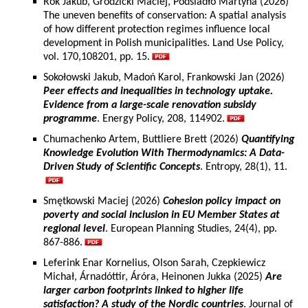
Rok Jakub, Grodzicki Maciej, Podsiadło Martyna (2026)
The uneven benefits of conservation: A spatial analysis
of how different protection regimes influence local
development in Polish municipalities. Land Use Policy,
vol. 170,108201, pp. 15.
Sokołowski Jakub, Madoń Karol, Frankowski Jan (2026)
Peer effects and inequalities in technology uptake.
Evidence from a large-scale renovation subsidy
programme
. Energy Policy, 208, 114902.
Chumachenko Artem, Buttliere Brett (2026)
Quantifying
Knowledge Evolution With Thermodynamics: A Data-
Driven Study of Scientific Concepts
. Entropy, 28(1), 11.
Smętkowski Maciej (2026)
Cohesion policy impact on
poverty and social inclusion in EU Member States at
regional level
. European Planning Studies, 24(4), pp.
867-886.
Leferink Enar Kornelius, Olson Sarah, Czepkiewicz
Michał, Árnadóttir, Áróra, Heinonen Jukka (2025)
Are
larger carbon footprints linked to higher life
satisfaction? A study of the Nordic countries
. Journal of