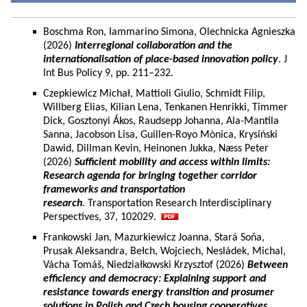
Boschma Ron, Iammarino Simona, Olechnicka Agnieszka
(2026)
Interregional collaboration and the
internationalisation of place-based innovation policy
. J
Int Bus Policy 9, pp. 211–232.
Czepkiewicz Michał, Mattioli Giulio, Schmidt Filip,
Willberg Elias, Kilian Lena, Tenkanen Henrikki, Timmer
Dick, Gosztonyi Ákos, Raudsepp Johanna, Ala-Mantila
Sanna, Jacobson Lisa, Guillen-Royo Mònica, Krysiński
Dawid, Dillman Kevin, Heinonen Jukka, Næss Peter
(2026)
Sufficient mobility and access within limits:
Research agenda for bringing together corridor
frameworks and transportation
research
. Transportation Research Interdisciplinary
Perspectives, 37, 102029.
Frankowski Jan, Mazurkiewicz Joanna, Stará Soňa,
Prusak Aleksandra, Bełch, Wojciech, Nesládek, Michal,
Vácha Tomáš, Niedziałkowski Krzysztof (2026)
Between
efficiency and democracy: Explaining support and
resistance towards energy transition and prosumer
solutions in Polish and Czech housing cooperatives.