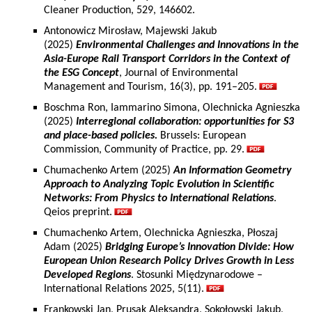
Cleaner Production, 529, 146602.
Antonowicz Mirosław, Majewski Jakub
(2025)
Environmental Challenges and Innovations in the
Asia-Europe Rail Transport Corridors in the Context of
the ESG Concept
, Journal of Environmental
Management and Tourism, 16(3), pp. 191–205.
Boschma Ron, Iammarino Simona, Olechnicka Agnieszka
(2025)
Interregional collaboration: opportunities for S3
and place-based policies.
Brussels: European
Commission, Community of Practice, pp. 29.
Chumachenko Artem (2025)
An Information Geometry
Approach to Analyzing Topic Evolution in Scientific
Networks: From Physics to International Relations
.
Qeios preprint.
Chumachenko Artem, Olechnicka Agnieszka, Płoszaj
Adam (2025)
Bridging Europe’s Innovation Divide: How
European Union Research Policy Drives Growth in Less
Developed Regions
. Stosunki Międzynarodowe –
International Relations 2025, 5(11).
Frankowski Jan, Prusak Aleksandra, Sokołowski Jakub,