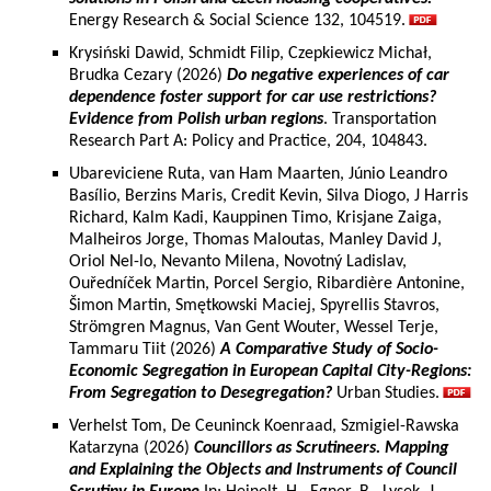
Energy Research & Social Science 132, 104519.
Krysiński Dawid, Schmidt Filip, Czepkiewicz Michał,
Brudka Cezary (2026)
Do negative experiences of car
dependence foster support for car use restrictions?
Evidence from Polish urban regions
. Transportation
Research Part A: Policy and Practice, 204, 104843.
Ubareviciene Ruta, van Ham Maarten, Júnio Leandro
Basílio, Berzins Maris, Credit Kevin, Silva Diogo, J Harris
Richard, Kalm Kadi, Kauppinen Timo, Krisjane Zaiga,
Malheiros Jorge, Thomas Maloutas, Manley David J,
Oriol Nel-lo, Nevanto Milena, Novotný Ladislav,
Ouředníček Martin, Porcel Sergio, Ribardière Antonine,
Šimon Martin, Smętkowski Maciej, Spyrellis Stavros,
Strömgren Magnus, Van Gent Wouter, Wessel Terje,
Tammaru Tiit (2026)
A Comparative Study of Socio-
Economic Segregation in European Capital City-Regions:
From Segregation to Desegregation?
Urban Studies.
Verhelst Tom, De Ceuninck Koenraad, Szmigiel-Rawska
Katarzyna (2026)
Councillors as Scrutineers. Mapping
and Explaining the Objects and Instruments of Council