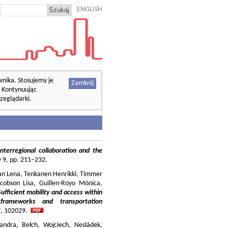
ENGLISH
wnika. Stosujemy je
Zamknij
. Kontynuując
zeglądarki.
nterregional collaboration and the
cy 9, pp. 211–232.
ilian Lena, Tenkanen Henrikki, Timmer
cobson Lisa, Guillen-Royo Mònica,
Sufficient mobility and access within
 frameworks and transportation
37, 102029.
andra, Bełch, Wojciech, Nesládek,