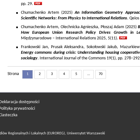
pp. 29.
Chumachenko Artem (2025)
An Information Geometry Approach
Scientific Networks: From Physics to International Relations
. Qeios
Chumachenko Artem, Olechnicka Agnieszka, Płoszaj Adam (2025)
B
How European Union Research Policy Drives Growth in Le
Międzynarodowe – International Relations 2025, 5(11).
Frankowski Jan, Prusak Aleksandra, Sokołowski Jakub, Mazurkiew
Energy commons during crisis: Understanding housing cooperativ
sociology
. International Journal of the Commons 19(1), pp. 278–292
Strona
1
2
3
4
5
...
70
Deklaracja dostępności
Polityka prywatności
Ciasteczka
diów Regionalnych i Lokalnych (EUROREG), Uniwersytet Warszawski