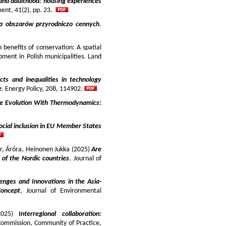
and adulthood: housing experiences
ment, 41(2), pp. 23.
ja obszarów przyrodniczo cennych
.
benefits of conservation: A spatial
pment in Polish municipalities. Land
cts and inequalities in technology
e
. Energy Policy, 208, 114902.
e Evolution With Thermodynamics:
ocial inclusion in EU Member States
ir, Áróra, Heinonen Jukka (2025)
Are
y of the Nordic countries
. Journal of
enges and Innovations in the Asia-
Concept
, Journal of Environmental
025)
Interregional collaboration:
Commission, Community of Practice,