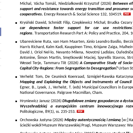
Michal, Vácha Tomáš, Niedziałkowski Krzysztof (2026)
Between eff
support and resistance towards energy transition and prosumer so
cooperatives.
Energy Research & Social Science 132, 104519.
Krysiński Dawid, Schmidt Filip, Czepkiewicz Michał, Brudka Cezar
car dependence foster support for car use restriction
regions
. Transportation Research Part A: Policy and Practice, 204,
Ubareviciene Ruta, van Ham Maarten, Júnio Leandro Basílio, Berzins
Harris Richard, Kalm Kadi, Kauppinen Timo, Krisjane Zaiga, Malhe
David J, Oriol Nel-lo, Nevanto Milena, Novotný Ladislav, Ouředníče
Antonine, Šimon Martin, Smętkowski Maciej, Spyrellis Stavros, 
Wessel Terje, Tammaru Tiit (2026)
A Comparative Study of Socio
Capital City-Regions: From Segregation to Desegregation?
Urban St
Verhelst Tom, De Ceuninck Koenraad, Szmigiel-Rawska Katarzyn
Mapping and Explaining the Objects and Instruments of Council 
Egner, B., Lysek, J., Verhelst, T. (eds) Municipal Councillors in Euro
National Governance. Palgrave Macmillan, Cham.
Hryniewicz Janusz (2026)
Długofalowe zmiany gospodarcze a dysta
Wyszehradzkiej a europejskim centrum innowacyjnego roz
Politologiczne, 89(1), ss. 235-253.
Orchowska Justyna (2026)
Między autentycznością i zmianą
[w:] Ka
ścieżki wokół Muzeum Warszawskiej Pragi, Muzeum Warszawy: War