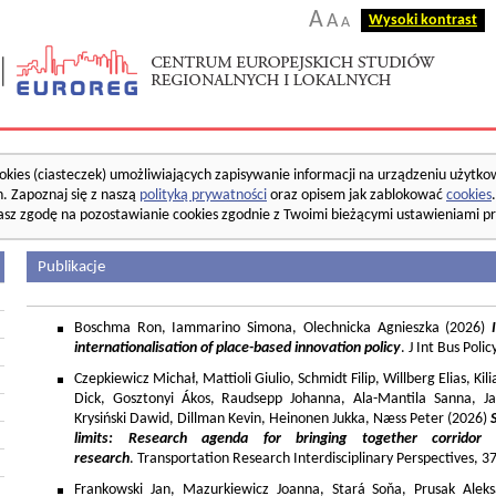
A
A
Wysoki kontrast
A
okies (ciasteczek) umożliwiających zapisywanie informacji na urządzeniu użytko
. Zapoznaj się z naszą
polityką prywatności
oraz opisem jak zablokować
cookies
asz zgodę na pozostawianie cookies zgodnie z Twoimi bieżącymi ustawieniami pr
Publikacje
Boschma Ron, Iammarino Simona, Olechnicka Agnieszka (2026)
I
internationalisation of place-based innovation policy
. J Int Bus Poli
Czepkiewicz Michał, Mattioli Giulio, Schmidt Filip, Willberg Elias, K
Dick, Gosztonyi Ákos, Raudsepp Johanna, Ala-Mantila Sanna, Ja
Krysiński Dawid, Dillman Kevin, Heinonen Jukka, Næss Peter (2026)
limits: Research agenda for bringing together corridor
research
. Transportation Research Interdisciplinary Perspectives, 
Frankowski Jan, Mazurkiewicz Joanna, Stará Soňa, Prusak Aleks