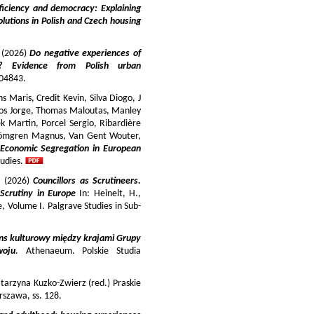
iciency and democracy: Explaining
lutions in Polish and Czech housing
y (2026)
Do negative experiences of
s? Evidence from Polish urban
 104843.
 Maris, Credit Kevin, Silva Diogo, J
iros Jorge, Thomas Maloutas, Manley
k Martin, Porcel Sergio, Ribardière
Strömgren Magnus, Van Gent Wouter,
-Economic Segregation in European
udies.
a (2026)
Councillors as Scrutineers.
Scrutiny in Europe
In: Heinelt, H.,
pe, Volume I. Palgrave Studies in Sub-
ns kulturowy między krajami Grupy
woju
. Athenaeum. Polskie Studia
tarzyna Kuzko-Zwierz (red.) Praskie
szawa, ss. 128.