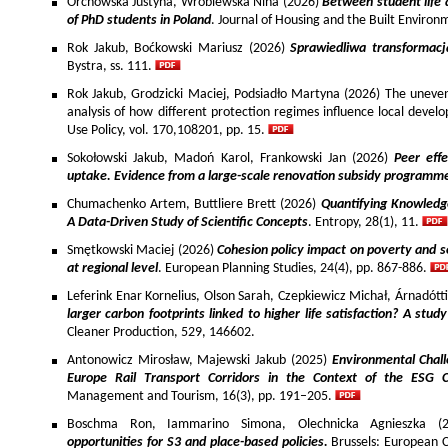
Orchowska Justyna, Wróblewska Nina (2026)
Between student life 
of PhD students in Poland
. Journal of Housing and the Built Environ
Rok Jakub, Boćkowski Mariusz (2026)
Sprawiedliwa transformac
Bystra, ss. 111.
Rok Jakub, Grodzicki Maciej, Podsiadło Martyna (2026) The uneven 
analysis of how different protection regimes influence local develo
Use Policy, vol. 170,108201, pp. 15.
Sokołowski Jakub, Madoń Karol, Frankowski Jan (2026)
Peer effe
uptake. Evidence from a large-scale renovation subsidy programm
Chumachenko Artem, Buttliere Brett (2026)
Quantifying Knowledg
A Data-Driven Study of Scientific Concepts
. Entropy, 28(1), 11.
Smętkowski Maciej (2026)
Cohesion policy impact on poverty and s
at regional level
. European Planning Studies, 24(4), pp. 867-886.
Leferink Enar Kornelius, Olson Sarah, Czepkiewicz Michał, Árnadótt
larger carbon footprints linked to higher life satisfaction? A stud
Cleaner Production, 529, 146602.
Antonowicz Mirosław, Majewski Jakub (2025)
Environmental Chall
Europe Rail Transport Corridors in the Context of the ESG 
Management and Tourism, 16(3), pp. 191–205.
Boschma Ron, Iammarino Simona, Olechnicka Agnieszka (2
opportunities for S3 and place-based policies.
Brussels: European 