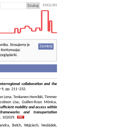
ENGLISH
wnika. Stosujemy je
Zamknij
. Kontynuując
zeglądarki.
nterregional collaboration and the
cy 9, pp. 211–232.
ilian Lena, Tenkanen Henrikki, Timmer
cobson Lisa, Guillen-Royo Mònica,
Sufficient mobility and access within
 frameworks and transportation
37, 102029.
andra, Bełch, Wojciech, Nesládek,