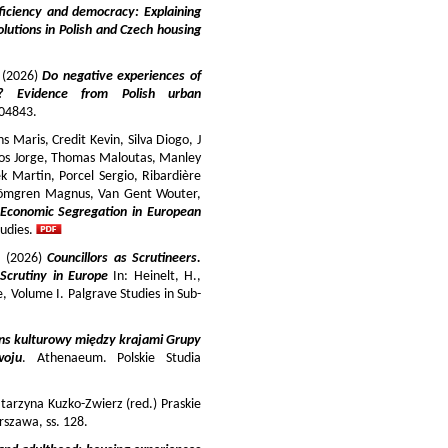
iciency and democracy: Explaining
lutions in Polish and Czech housing
y (2026)
Do negative experiences of
s? Evidence from Polish urban
 104843.
 Maris, Credit Kevin, Silva Diogo, J
iros Jorge, Thomas Maloutas, Manley
k Martin, Porcel Sergio, Ribardière
Strömgren Magnus, Van Gent Wouter,
-Economic Segregation in European
udies.
a (2026)
Councillors as Scrutineers.
Scrutiny in Europe
In: Heinelt, H.,
pe, Volume I. Palgrave Studies in Sub-
ns kulturowy między krajami Grupy
woju
. Athenaeum. Polskie Studia
tarzyna Kuzko-Zwierz (red.) Praskie
szawa, ss. 128.