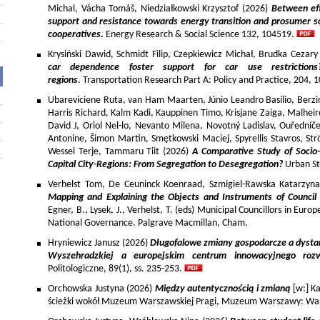
Michal, Vácha Tomáš, Niedziałkowski Krzysztof (2026)
Between eff
support and resistance towards energy transition and prosumer so
cooperatives.
Energy Research & Social Science 132, 104519.
Krysiński Dawid, Schmidt Filip, Czepkiewicz Michał, Brudka Cezar
car dependence foster support for car use restriction
regions
. Transportation Research Part A: Policy and Practice, 204,
Ubareviciene Ruta, van Ham Maarten, Júnio Leandro Basílio, Berzins
Harris Richard, Kalm Kadi, Kauppinen Timo, Krisjane Zaiga, Malhe
David J, Oriol Nel-lo, Nevanto Milena, Novotný Ladislav, Ouředníče
Antonine, Šimon Martin, Smętkowski Maciej, Spyrellis Stavros, 
Wessel Terje, Tammaru Tiit (2026)
A Comparative Study of Socio
Capital City-Regions: From Segregation to Desegregation?
Urban St
Verhelst Tom, De Ceuninck Koenraad, Szmigiel-Rawska Katarzyn
Mapping and Explaining the Objects and Instruments of Council 
Egner, B., Lysek, J., Verhelst, T. (eds) Municipal Councillors in Euro
National Governance. Palgrave Macmillan, Cham.
Hryniewicz Janusz (2026)
Długofalowe zmiany gospodarcze a dysta
Wyszehradzkiej a europejskim centrum innowacyjnego roz
Politologiczne, 89(1), ss. 235-253.
Orchowska Justyna (2026)
Między autentycznością i zmianą
[w:] Ka
ścieżki wokół Muzeum Warszawskiej Pragi, Muzeum Warszawy: War