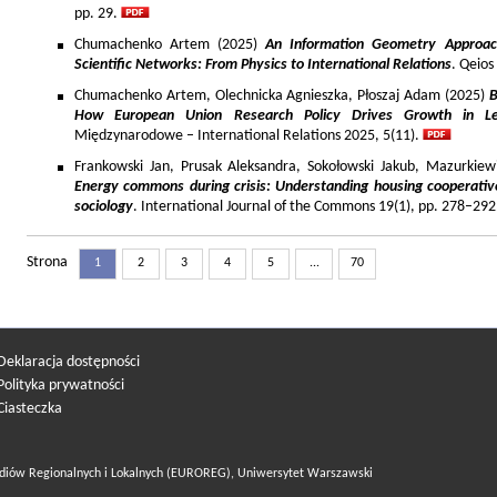
pp. 29.
Chumachenko Artem (2025)
An Information Geometry Approach
Scientific Networks: From Physics to International Relations
. Qeios
Chumachenko Artem, Olechnicka Agnieszka, Płoszaj Adam (2025)
B
How European Union Research Policy Drives Growth in Le
Międzynarodowe – International Relations 2025, 5(11).
Frankowski Jan, Prusak Aleksandra, Sokołowski Jakub, Mazurkiew
Energy commons during crisis: Understanding housing cooperativ
sociology
. International Journal of the Commons 19(1), pp. 278–292
Strona
1
2
3
4
5
...
70
Deklaracja dostępności
Polityka prywatności
Ciasteczka
diów Regionalnych i Lokalnych (EUROREG), Uniwersytet Warszawski