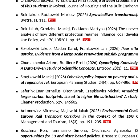
Orchowska Justyna, Wróblewska Nina (2026)
Between student life 
of PhD students in Poland
. Journal of Housing and the Built Environ
Rok Jakub, Boćkowski Mariusz (2026)
Sprawiedliwa transformac
Bystra, ss. 111.
Rok Jakub, Grodzicki Maciej, Podsiadło Martyna (2026) The uneven 
analysis of how different protection regimes influence local develo
Use Policy, vol. 170,108201, pp. 15.
Sokołowski Jakub, Madoń Karol, Frankowski Jan (2026)
Peer effe
uptake. Evidence from a large-scale renovation subsidy programm
Chumachenko Artem, Buttliere Brett (2026)
Quantifying Knowledg
A Data-Driven Study of Scientific Concepts
. Entropy, 28(1), 11.
Smętkowski Maciej (2026)
Cohesion policy impact on poverty and s
at regional level
. European Planning Studies, 24(4), pp. 867-886.
Leferink Enar Kornelius, Olson Sarah, Czepkiewicz Michał, Árnadótt
larger carbon footprints linked to higher life satisfaction? A stud
Cleaner Production, 529, 146602.
Antonowicz Mirosław, Majewski Jakub (2025)
Environmental Chall
Europe Rail Transport Corridors in the Context of the ESG 
Management and Tourism, 16(3), pp. 191–205.
Boschma Ron, Iammarino Simona, Olechnicka Agnieszka (2
opportunities for S3 and place-based policies.
Brussels: European 