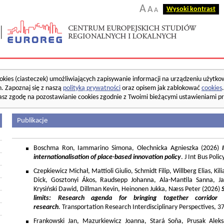
A
A
Wysoki kontrast
A
okies (ciasteczek) umożliwiających zapisywanie informacji na urządzeniu użytko
. Zapoznaj się z naszą
polityką prywatności
oraz opisem jak zablokować
cookies
asz zgodę na pozostawianie cookies zgodnie z Twoimi bieżącymi ustawieniami pr
Publikacje
Boschma Ron, Iammarino Simona, Olechnicka Agnieszka (2026)
I
internationalisation of place-based innovation policy
. J Int Bus Poli
Czepkiewicz Michał, Mattioli Giulio, Schmidt Filip, Willberg Elias, K
Dick, Gosztonyi Ákos, Raudsepp Johanna, Ala-Mantila Sanna, Ja
Krysiński Dawid, Dillman Kevin, Heinonen Jukka, Næss Peter (2026)
limits: Research agenda for bringing together corridor
research
. Transportation Research Interdisciplinary Perspectives, 
Frankowski Jan, Mazurkiewicz Joanna, Stará Soňa, Prusak Aleks