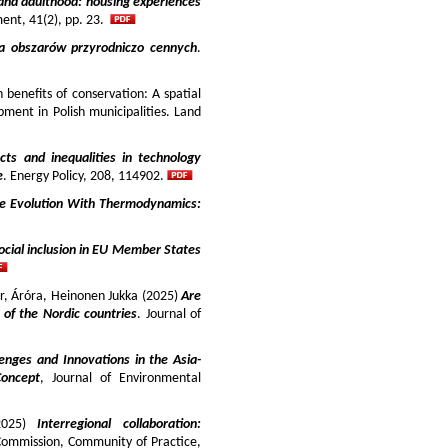
and adulthood: housing experiences
ment, 41(2), pp. 23.
ja obszarów przyrodniczo cennych
.
benefits of conservation: A spatial
pment in Polish municipalities. Land
cts and inequalities in technology
e
. Energy Policy, 208, 114902.
e Evolution With Thermodynamics:
ocial inclusion in EU Member States
ir, Áróra, Heinonen Jukka (2025)
Are
y of the Nordic countries
. Journal of
enges and Innovations in the Asia-
Concept
, Journal of Environmental
025)
Interregional collaboration:
Commission, Community of Practice,