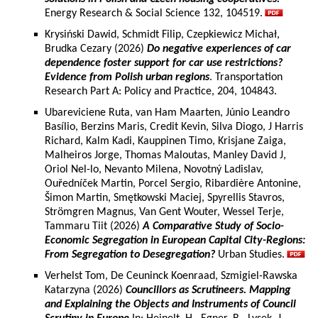
Energy Research & Social Science 132, 104519.
Krysiński Dawid, Schmidt Filip, Czepkiewicz Michał,
Brudka Cezary (2026)
Do negative experiences of car
dependence foster support for car use restrictions?
Evidence from Polish urban regions
. Transportation
Research Part A: Policy and Practice, 204, 104843.
Ubareviciene Ruta, van Ham Maarten, Júnio Leandro
Basílio, Berzins Maris, Credit Kevin, Silva Diogo, J Harris
Richard, Kalm Kadi, Kauppinen Timo, Krisjane Zaiga,
Malheiros Jorge, Thomas Maloutas, Manley David J,
Oriol Nel-lo, Nevanto Milena, Novotný Ladislav,
Ouředníček Martin, Porcel Sergio, Ribardière Antonine,
Šimon Martin, Smętkowski Maciej, Spyrellis Stavros,
Strömgren Magnus, Van Gent Wouter, Wessel Terje,
Tammaru Tiit (2026)
A Comparative Study of Socio-
Economic Segregation in European Capital City-Regions:
From Segregation to Desegregation?
Urban Studies.
Verhelst Tom, De Ceuninck Koenraad, Szmigiel-Rawska
Katarzyna (2026)
Councillors as Scrutineers. Mapping
and Explaining the Objects and Instruments of Council