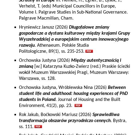
Scrutiny in Europe
In: Heinelt, H., Egner, B., Lysek, J.,
Verhelst, T. (eds) Municipal Councillors in Europe,
Volume I. Palgrave Studies in Sub-National Governance.
Palgrave Macmillan, Cham.
Hryniewicz Janusz (2026)
Długofalowe zmiany
gospodarcze a dystans kulturowy między krajami Grupy
Wyszehradzkiej a europejskim centrum innowacyjnego
rozwoju
. Athenaeum. Polskie Studia
Politologiczne, 89(1), ss. 235-253.
Orchowska Justyna (2026)
Między autentycznością i
zmianą
[w:] Katarzyna Kuzko-Zwierz (red.) Praskie ścieżki
wokół Muzeum Warszawskiej Pragi, Muzeum Warszawy:
Warszawa, ss. 128.
Orchowska Justyna, Wróblewska Nina (2026)
Between
student life and adulthood: housing experiences of PhD
students in Poland
. Journal of Housing and the Built
Environment, 41(2), pp. 23.
Rok Jakub, Boćkowski Mariusz (2026)
Sprawiedliwa
transformacja obszarów przyrodniczo cennych
. Bystra,
ss. 111.