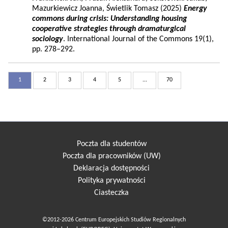
Mazurkiewicz Joanna, Świetlik Tomasz (2025)
Energy
commons during crisis: Understanding housing
cooperative strategies through dramaturgical
sociology
. International Journal of the Commons 19(1),
pp. 278–292.
1
2
3
4
5
...
70
Poczta dla studentów
Poczta dla pracowników (UW)
Deklaracja dostępności
Polityka prywatności
Ciasteczka
©2012-2026 Centrum Europejskich Studiów Regionalnych