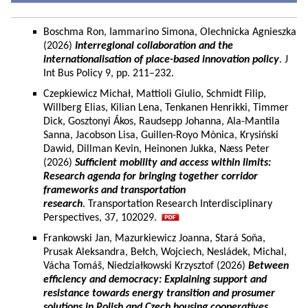
Boschma Ron, Iammarino Simona, Olechnicka Agnieszka
(2026)
Interregional collaboration and the
internationalisation of place-based innovation policy
. J
Int Bus Policy 9, pp. 211–232.
Czepkiewicz Michał, Mattioli Giulio, Schmidt Filip,
Willberg Elias, Kilian Lena, Tenkanen Henrikki, Timmer
Dick, Gosztonyi Ákos, Raudsepp Johanna, Ala-Mantila
Sanna, Jacobson Lisa, Guillen-Royo Mònica, Krysiński
Dawid, Dillman Kevin, Heinonen Jukka, Næss Peter
(2026)
Sufficient mobility and access within limits:
Research agenda for bringing together corridor
frameworks and transportation
research
. Transportation Research Interdisciplinary
Perspectives, 37, 102029.
Frankowski Jan, Mazurkiewicz Joanna, Stará Soňa,
Prusak Aleksandra, Bełch, Wojciech, Nesládek, Michal,
Vácha Tomáš, Niedziałkowski Krzysztof (2026)
Between
efficiency and democracy: Explaining support and
resistance towards energy transition and prosumer
solutions in Polish and Czech housing cooperatives.