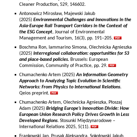
Cleaner Production, 529, 146602.
Antonowicz Mirosław, Majewski Jakub
(2025)
Environmental Challenges and Innovations in the
Asia-Europe Rail Transport Corridors in the Context of
the ESG Concept
, Journal of Environmental
Management and Tourism, 16(3), pp. 191–205.
Boschma Ron, Iammarino Simona, Olechnicka Agnieszka
(2025)
Interregional collaboration: opportunities for S3
and place-based policies.
Brussels: European
Commission, Community of Practice, pp. 29.
Chumachenko Artem (2025)
An Information Geometry
Approach to Analyzing Topic Evolution in Scientific
Networks: From Physics to International Relations
.
Qeios preprint.
Chumachenko Artem, Olechnicka Agnieszka, Płoszaj
Adam (2025)
Bridging Europe’s Innovation Divide: How
European Union Research Policy Drives Growth in Less
Developed Regions
. Stosunki Międzynarodowe –
International Relations 2025, 5(11).
Frankowski Jan, Prusak Aleksandra, Sokołowski Jakub,