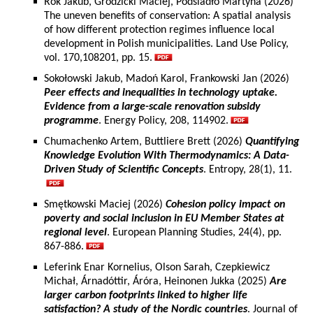
Rok Jakub, Grodzicki Maciej, Podsiadło Martyna (2026)
The uneven benefits of conservation: A spatial analysis
of how different protection regimes influence local
development in Polish municipalities. Land Use Policy,
vol. 170,108201, pp. 15.
Sokołowski Jakub, Madoń Karol, Frankowski Jan (2026)
Peer effects and inequalities in technology uptake.
Evidence from a large-scale renovation subsidy
programme
. Energy Policy, 208, 114902.
Chumachenko Artem, Buttliere Brett (2026)
Quantifying
Knowledge Evolution With Thermodynamics: A Data-
Driven Study of Scientific Concepts
. Entropy, 28(1), 11.
Smętkowski Maciej (2026)
Cohesion policy impact on
poverty and social inclusion in EU Member States at
regional level
. European Planning Studies, 24(4), pp.
867-886.
Leferink Enar Kornelius, Olson Sarah, Czepkiewicz
Michał, Árnadóttir, Áróra, Heinonen Jukka (2025)
Are
larger carbon footprints linked to higher life
satisfaction? A study of the Nordic countries
. Journal of