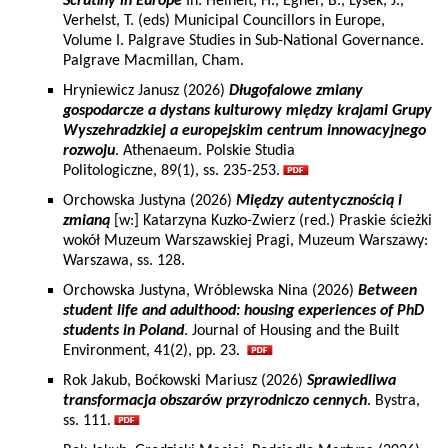
Scrutiny in Europe
In: Heinelt, H., Egner, B., Lysek, J.,
Verhelst, T. (eds) Municipal Councillors in Europe,
Volume I. Palgrave Studies in Sub-National Governance.
Palgrave Macmillan, Cham.
Hryniewicz Janusz (2026)
Długofalowe zmiany
gospodarcze a dystans kulturowy między krajami Grupy
Wyszehradzkiej a europejskim centrum innowacyjnego
rozwoju
. Athenaeum. Polskie Studia
Politologiczne, 89(1), ss. 235-253.
Orchowska Justyna (2026)
Między autentycznością i
zmianą
[w:] Katarzyna Kuzko-Zwierz (red.) Praskie ścieżki
wokół Muzeum Warszawskiej Pragi, Muzeum Warszawy:
Warszawa, ss. 128.
Orchowska Justyna, Wróblewska Nina (2026)
Between
student life and adulthood: housing experiences of PhD
students in Poland
. Journal of Housing and the Built
Environment, 41(2), pp. 23.
Rok Jakub, Boćkowski Mariusz (2026)
Sprawiedliwa
transformacja obszarów przyrodniczo cennych
. Bystra,
ss. 111.