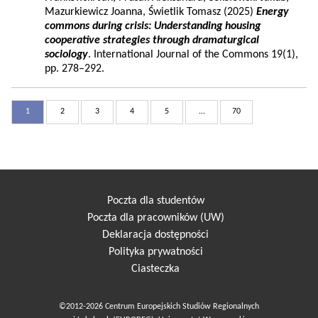
Mazurkiewicz Joanna, Świetlik Tomasz (2025)
Energy
commons during crisis: Understanding housing
cooperative strategies through dramaturgical
sociology
. International Journal of the Commons 19(1),
pp. 278–292.
1
2
3
4
5
...
70
Poczta dla studentów
Poczta dla pracowników (UW)
Deklaracja dostępności
Polityka prywatności
Ciasteczka
©2012-2026 Centrum Europejskich Studiów Regionalnych