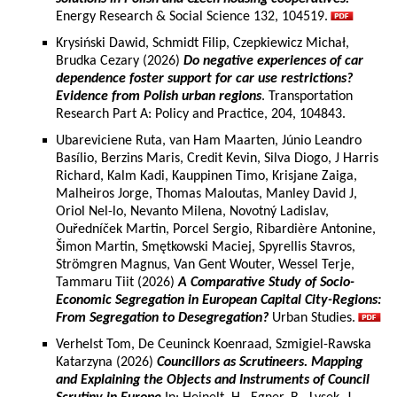
Energy Research & Social Science 132, 104519.
Krysiński Dawid, Schmidt Filip, Czepkiewicz Michał,
Brudka Cezary (2026)
Do negative experiences of car
dependence foster support for car use restrictions?
Evidence from Polish urban regions
. Transportation
Research Part A: Policy and Practice, 204, 104843.
Ubareviciene Ruta, van Ham Maarten, Júnio Leandro
Basílio, Berzins Maris, Credit Kevin, Silva Diogo, J Harris
Richard, Kalm Kadi, Kauppinen Timo, Krisjane Zaiga,
Malheiros Jorge, Thomas Maloutas, Manley David J,
Oriol Nel-lo, Nevanto Milena, Novotný Ladislav,
Ouředníček Martin, Porcel Sergio, Ribardière Antonine,
Šimon Martin, Smętkowski Maciej, Spyrellis Stavros,
Strömgren Magnus, Van Gent Wouter, Wessel Terje,
Tammaru Tiit (2026)
A Comparative Study of Socio-
Economic Segregation in European Capital City-Regions:
From Segregation to Desegregation?
Urban Studies.
Verhelst Tom, De Ceuninck Koenraad, Szmigiel-Rawska
Katarzyna (2026)
Councillors as Scrutineers. Mapping
and Explaining the Objects and Instruments of Council