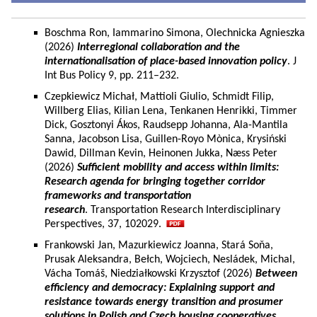
Boschma Ron, Iammarino Simona, Olechnicka Agnieszka
(2026)
Interregional collaboration and the
internationalisation of place-based innovation policy
. J
Int Bus Policy 9, pp. 211–232.
Czepkiewicz Michał, Mattioli Giulio, Schmidt Filip,
Willberg Elias, Kilian Lena, Tenkanen Henrikki, Timmer
Dick, Gosztonyi Ákos, Raudsepp Johanna, Ala-Mantila
Sanna, Jacobson Lisa, Guillen-Royo Mònica, Krysiński
Dawid, Dillman Kevin, Heinonen Jukka, Næss Peter
(2026)
Sufficient mobility and access within limits:
Research agenda for bringing together corridor
frameworks and transportation
research
. Transportation Research Interdisciplinary
Perspectives, 37, 102029.
Frankowski Jan, Mazurkiewicz Joanna, Stará Soňa,
Prusak Aleksandra, Bełch, Wojciech, Nesládek, Michal,
Vácha Tomáš, Niedziałkowski Krzysztof (2026)
Between
efficiency and democracy: Explaining support and
resistance towards energy transition and prosumer
solutions in Polish and Czech housing cooperatives.