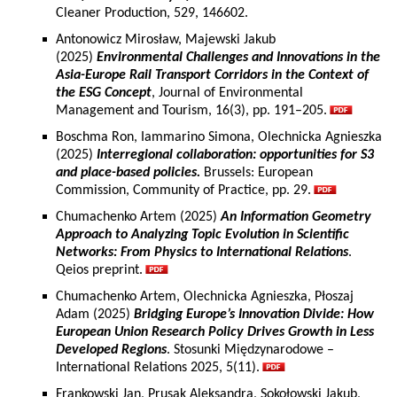
Cleaner Production, 529, 146602.
Antonowicz Mirosław, Majewski Jakub
(2025)
Environmental Challenges and Innovations in the
Asia-Europe Rail Transport Corridors in the Context of
the ESG Concept
, Journal of Environmental
Management and Tourism, 16(3), pp. 191–205.
Boschma Ron, Iammarino Simona, Olechnicka Agnieszka
(2025)
Interregional collaboration: opportunities for S3
and place-based policies.
Brussels: European
Commission, Community of Practice, pp. 29.
Chumachenko Artem (2025)
An Information Geometry
Approach to Analyzing Topic Evolution in Scientific
Networks: From Physics to International Relations
.
Qeios preprint.
Chumachenko Artem, Olechnicka Agnieszka, Płoszaj
Adam (2025)
Bridging Europe’s Innovation Divide: How
European Union Research Policy Drives Growth in Less
Developed Regions
. Stosunki Międzynarodowe –
International Relations 2025, 5(11).
Frankowski Jan, Prusak Aleksandra, Sokołowski Jakub,