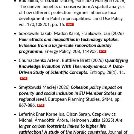
Rok Jakub, Grodzicki Maciej, Podsiadło Martyna (2026)
The uneven benefits of conservation: A spatial analysis
of how different protection regimes influence local
development in Polish municipalities. Land Use Policy,
vol. 170,108201, pp. 15.
Sokołowski Jakub, Madoń Karol, Frankowski Jan (2026)
Peer effects and inequalities in technology uptake.
Evidence from a large-scale renovation subsidy
programme
. Energy Policy, 208, 114902.
Chumachenko Artem, Buttliere Brett (2026)
Quantifying
Knowledge Evolution With Thermodynamics: A Data-
Driven Study of Scientific Concepts
. Entropy, 28(1), 11.
Smętkowski Maciej (2026)
Cohesion policy impact on
poverty and social inclusion in EU Member States at
regional level
. European Planning Studies, 24(4), pp.
867-886.
Leferink Enar Kornelius, Olson Sarah, Czepkiewicz
Michał, Árnadóttir, Áróra, Heinonen Jukka (2025)
Are
larger carbon footprints linked to higher life
satisfaction? A study of the Nordic countries
. Journal of