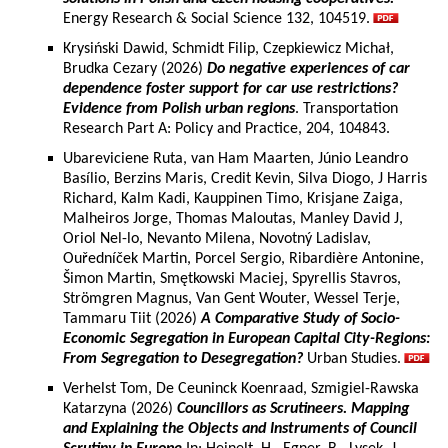
Energy Research & Social Science 132, 104519.
Krysiński Dawid, Schmidt Filip, Czepkiewicz Michał,
Brudka Cezary (2026)
Do negative experiences of car
dependence foster support for car use restrictions?
Evidence from Polish urban regions
. Transportation
Research Part A: Policy and Practice, 204, 104843.
Ubareviciene Ruta, van Ham Maarten, Júnio Leandro
Basílio, Berzins Maris, Credit Kevin, Silva Diogo, J Harris
Richard, Kalm Kadi, Kauppinen Timo, Krisjane Zaiga,
Malheiros Jorge, Thomas Maloutas, Manley David J,
Oriol Nel-lo, Nevanto Milena, Novotný Ladislav,
Ouředníček Martin, Porcel Sergio, Ribardière Antonine,
Šimon Martin, Smętkowski Maciej, Spyrellis Stavros,
Strömgren Magnus, Van Gent Wouter, Wessel Terje,
Tammaru Tiit (2026)
A Comparative Study of Socio-
Economic Segregation in European Capital City-Regions:
From Segregation to Desegregation?
Urban Studies.
Verhelst Tom, De Ceuninck Koenraad, Szmigiel-Rawska
Katarzyna (2026)
Councillors as Scrutineers. Mapping
and Explaining the Objects and Instruments of Council