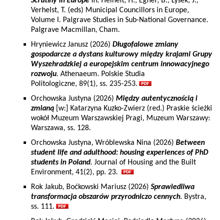
Scrutiny in Europe
In: Heinelt, H., Egner, B., Lysek, J.,
Verhelst, T. (eds) Municipal Councillors in Europe,
Volume I. Palgrave Studies in Sub-National Governance.
Palgrave Macmillan, Cham.
Hryniewicz Janusz (2026)
Długofalowe zmiany
gospodarcze a dystans kulturowy między krajami Grupy
Wyszehradzkiej a europejskim centrum innowacyjnego
rozwoju
. Athenaeum. Polskie Studia
Politologiczne, 89(1), ss. 235-253.
Orchowska Justyna (2026)
Między autentycznością i
zmianą
[w:] Katarzyna Kuzko-Zwierz (red.) Praskie ścieżki
wokół Muzeum Warszawskiej Pragi, Muzeum Warszawy:
Warszawa, ss. 128.
Orchowska Justyna, Wróblewska Nina (2026)
Between
student life and adulthood: housing experiences of PhD
students in Poland
. Journal of Housing and the Built
Environment, 41(2), pp. 23.
Rok Jakub, Boćkowski Mariusz (2026)
Sprawiedliwa
transformacja obszarów przyrodniczo cennych
. Bystra,
ss. 111.