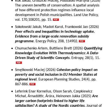
Rok Jakub, Grodzicki Maciej, Podsiadło Martyna (2026)
The uneven benefits of conservation: A spatial analysis
of how different protection regimes influence local
development in Polish municipalities. Land Use Policy,
vol. 170,108201, pp. 15.
Sokołowski Jakub, Madoń Karol, Frankowski Jan (2026)
Peer effects and inequalities in technology uptake.
Evidence from a large-scale renovation subsidy
programme
. Energy Policy, 208, 114902.
Chumachenko Artem, Buttliere Brett (2026)
Quantifying
Knowledge Evolution With Thermodynamics: A Data-
Driven Study of Scientific Concepts
. Entropy, 28(1), 11.
Smętkowski Maciej (2026)
Cohesion policy impact on
poverty and social inclusion in EU Member States at
regional level
. European Planning Studies, 24(4), pp.
867-886.
Leferink Enar Kornelius, Olson Sarah, Czepkiewicz
Michał, Árnadóttir, Áróra, Heinonen Jukka (2025)
Are
larger carbon footprints linked to higher life
satisfaction? A study of the Nordic countries
. Journal of