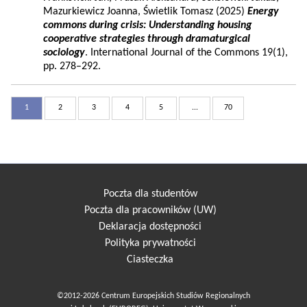
Mazurkiewicz Joanna, Świetlik Tomasz (2025)
Energy
commons during crisis: Understanding housing
cooperative strategies through dramaturgical
sociology
. International Journal of the Commons 19(1),
pp. 278–292.
1
2
3
4
5
...
70
Poczta dla studentów
Poczta dla pracowników (UW)
Deklaracja dostępności
Polityka prywatności
Ciasteczka
©2012-2026 Centrum Europejskich Studiów Regionalnych