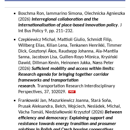
Boschma Ron, Iammarino Simona, Olechnicka Agnieszka
(2026)
Interregional collaboration and the
internationalisation of place-based innovation policy
. J
Int Bus Policy 9, pp. 211–232.
Czepkiewicz Michał, Mattioli Giulio, Schmidt Filip,
Willberg Elias, Kilian Lena, Tenkanen Henrikki, Timmer
Dick, Gosztonyi Ákos, Raudsepp Johanna, Ala-Mantila
Sanna, Jacobson Lisa, Guillen-Royo Mònica, Krysiński
Dawid, Dillman Kevin, Heinonen Jukka, Næss Peter
(2026)
Sufficient mobility and access within limits:
Research agenda for bringing together corridor
frameworks and transportation
research
. Transportation Research Interdisciplinary
Perspectives, 37, 102029.
Frankowski Jan, Mazurkiewicz Joanna, Stará Soňa,
Prusak Aleksandra, Bełch, Wojciech, Nesládek, Michal,
Vácha Tomáš, Niedziałkowski Krzysztof (2026)
Between
efficiency and democracy: Explaining support and
resistance towards energy transition and prosumer
solutions in Polish and Czech housing cooperatives.