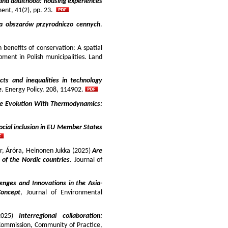
and adulthood: housing experiences
ment, 41(2), pp. 23.
ja obszarów przyrodniczo cennych
.
benefits of conservation: A spatial
pment in Polish municipalities. Land
cts and inequalities in technology
e
. Energy Policy, 208, 114902.
e Evolution With Thermodynamics:
ocial inclusion in EU Member States
ir, Áróra, Heinonen Jukka (2025)
Are
y of the Nordic countries
. Journal of
enges and Innovations in the Asia-
Concept
, Journal of Environmental
025)
Interregional collaboration:
Commission, Community of Practice,