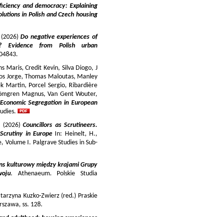
iciency and democracy: Explaining
lutions in Polish and Czech housing
y (2026)
Do negative experiences of
s? Evidence from Polish urban
 104843.
 Maris, Credit Kevin, Silva Diogo, J
iros Jorge, Thomas Maloutas, Manley
k Martin, Porcel Sergio, Ribardière
Strömgren Magnus, Van Gent Wouter,
-Economic Segregation in European
udies.
a (2026)
Councillors as Scrutineers.
Scrutiny in Europe
In: Heinelt, H.,
pe, Volume I. Palgrave Studies in Sub-
ns kulturowy między krajami Grupy
woju
. Athenaeum. Polskie Studia
tarzyna Kuzko-Zwierz (red.) Praskie
szawa, ss. 128.