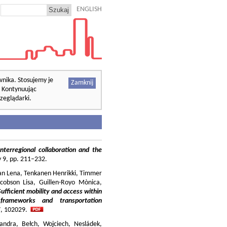
ENGLISH
wnika. Stosujemy je
Zamknij
. Kontynuując
zeglądarki.
nterregional collaboration and the
cy 9, pp. 211–232.
ilian Lena, Tenkanen Henrikki, Timmer
cobson Lisa, Guillen-Royo Mònica,
Sufficient mobility and access within
 frameworks and transportation
37, 102029.
andra, Bełch, Wojciech, Nesládek,