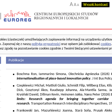
A
A
Wysoki kontrast
A
okies (ciasteczek) umożliwiających zapisywanie informacji na urządzeniu użytko
. Zapoznaj się z naszą
polityką prywatności
oraz opisem jak zablokować
cookies
asz zgodę na pozostawianie cookies zgodnie z Twoimi bieżącymi ustawieniami pr
Publikacje
Boschma Ron, Iammarino Simona, Olechnicka Agnieszka (2026)
I
internationalisation of place-based innovation policy
. J Int Bus Poli
Czepkiewicz Michał, Mattioli Giulio, Schmidt Filip, Willberg Elias, K
Dick, Gosztonyi Ákos, Raudsepp Johanna, Ala-Mantila Sanna, Ja
Krysiński Dawid, Dillman Kevin, Heinonen Jukka, Næss Peter (2026)
limits: Research agenda for bringing together corridor
research
. Transportation Research Interdisciplinary Perspectives, 
Frankowski Jan, Mazurkiewicz Joanna, Stará Soňa, Prusak Aleks