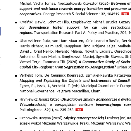
Michal, Vácha Tomáš, Niedziałkowski Krzysztof (2026)
Between eff
support and resistance towards energy transition and prosumer so
cooperatives.
Energy Research & Social Science 132, 104519.
Krysiński Dawid, Schmidt Filip, Czepkiewicz Michał, Brudka Cezar
car dependence foster support for car use restriction
regions
. Transportation Research Part A: Policy and Practice, 204,
Ubareviciene Ruta, van Ham Maarten, Júnio Leandro Basílio, Berzins
Harris Richard, Kalm Kadi, Kauppinen Timo, Krisjane Zaiga, Malhe
David J, Oriol Nel-lo, Nevanto Milena, Novotný Ladislav, Ouředníče
Antonine, Šimon Martin, Smętkowski Maciej, Spyrellis Stavros, 
Wessel Terje, Tammaru Tiit (2026)
A Comparative Study of Socio
Capital City-Regions: From Segregation to Desegregation?
Urban St
Verhelst Tom, De Ceuninck Koenraad, Szmigiel-Rawska Katarzyn
Mapping and Explaining the Objects and Instruments of Council 
Egner, B., Lysek, J., Verhelst, T. (eds) Municipal Councillors in Euro
National Governance. Palgrave Macmillan, Cham.
Hryniewicz Janusz (2026)
Długofalowe zmiany gospodarcze a dysta
Wyszehradzkiej a europejskim centrum innowacyjnego roz
Politologiczne, 89(1), ss. 235-253.
Orchowska Justyna (2026)
Między autentycznością i zmianą
[w:] Ka
ścieżki wokół Muzeum Warszawskiej Pragi, Muzeum Warszawy: War