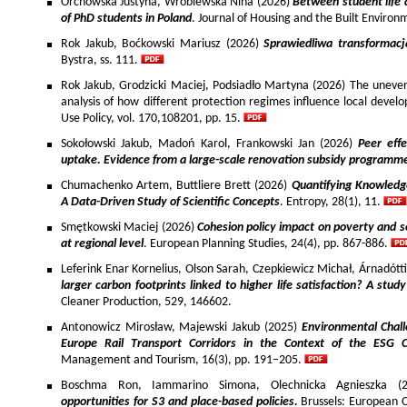
Orchowska Justyna, Wróblewska Nina (2026)
Between student life 
of PhD students in Poland
. Journal of Housing and the Built Environ
Rok Jakub, Boćkowski Mariusz (2026)
Sprawiedliwa transformac
Bystra, ss. 111.
Rok Jakub, Grodzicki Maciej, Podsiadło Martyna (2026) The uneven 
analysis of how different protection regimes influence local develo
Use Policy, vol. 170,108201, pp. 15.
Sokołowski Jakub, Madoń Karol, Frankowski Jan (2026)
Peer effe
uptake. Evidence from a large-scale renovation subsidy programm
Chumachenko Artem, Buttliere Brett (2026)
Quantifying Knowledg
A Data-Driven Study of Scientific Concepts
. Entropy, 28(1), 11.
Smętkowski Maciej (2026)
Cohesion policy impact on poverty and s
at regional level
. European Planning Studies, 24(4), pp. 867-886.
Leferink Enar Kornelius, Olson Sarah, Czepkiewicz Michał, Árnadótt
larger carbon footprints linked to higher life satisfaction? A stud
Cleaner Production, 529, 146602.
Antonowicz Mirosław, Majewski Jakub (2025)
Environmental Chall
Europe Rail Transport Corridors in the Context of the ESG 
Management and Tourism, 16(3), pp. 191–205.
Boschma Ron, Iammarino Simona, Olechnicka Agnieszka (2
opportunities for S3 and place-based policies.
Brussels: European 