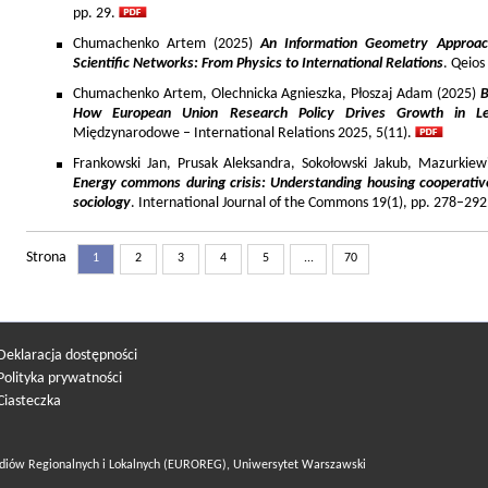
pp. 29.
Chumachenko Artem (2025)
An Information Geometry Approach
Scientific Networks: From Physics to International Relations
. Qeios
Chumachenko Artem, Olechnicka Agnieszka, Płoszaj Adam (2025)
B
How European Union Research Policy Drives Growth in Le
Międzynarodowe – International Relations 2025, 5(11).
Frankowski Jan, Prusak Aleksandra, Sokołowski Jakub, Mazurkiew
Energy commons during crisis: Understanding housing cooperativ
sociology
. International Journal of the Commons 19(1), pp. 278–292
Strona
1
2
3
4
5
...
70
Deklaracja dostępności
Polityka prywatności
Ciasteczka
diów Regionalnych i Lokalnych (EUROREG), Uniwersytet Warszawski