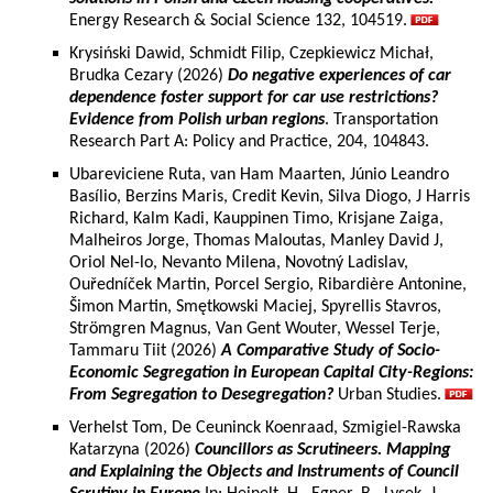
Energy Research & Social Science 132, 104519.
Krysiński Dawid, Schmidt Filip, Czepkiewicz Michał,
Brudka Cezary (2026)
Do negative experiences of car
dependence foster support for car use restrictions?
Evidence from Polish urban regions
. Transportation
Research Part A: Policy and Practice, 204, 104843.
Ubareviciene Ruta, van Ham Maarten, Júnio Leandro
Basílio, Berzins Maris, Credit Kevin, Silva Diogo, J Harris
Richard, Kalm Kadi, Kauppinen Timo, Krisjane Zaiga,
Malheiros Jorge, Thomas Maloutas, Manley David J,
Oriol Nel-lo, Nevanto Milena, Novotný Ladislav,
Ouředníček Martin, Porcel Sergio, Ribardière Antonine,
Šimon Martin, Smętkowski Maciej, Spyrellis Stavros,
Strömgren Magnus, Van Gent Wouter, Wessel Terje,
Tammaru Tiit (2026)
A Comparative Study of Socio-
Economic Segregation in European Capital City-Regions:
From Segregation to Desegregation?
Urban Studies.
Verhelst Tom, De Ceuninck Koenraad, Szmigiel-Rawska
Katarzyna (2026)
Councillors as Scrutineers. Mapping
and Explaining the Objects and Instruments of Council