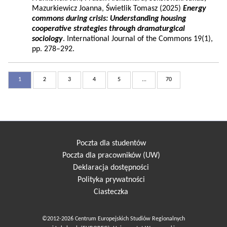
Mazurkiewicz Joanna, Świetlik Tomasz (2025)
Energy
commons during crisis: Understanding housing
cooperative strategies through dramaturgical
sociology
. International Journal of the Commons 19(1),
pp. 278–292.
1
2
3
4
5
...
70
Poczta dla studentów
Poczta dla pracowników (UW)
Deklaracja dostępności
Polityka prywatności
Ciasteczka
©2012-2026 Centrum Europejskich Studiów Regionalnych