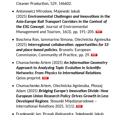
Cleaner Production, 529, 146602.
Antonowicz Mirosław, Majewski Jakub
(2025)
Environmental Challenges and Innovations in the
Asia-Europe Rail Transport Corridors in the Context of
the ESG Concept
, Journal of Environmental
Management and Tourism, 16(3), pp. 191–205.
Boschma Ron, Iammarino Simona, Olechnicka Agnieszka
(2025)
Interregional collaboration: opportunities for S3
and place-based policies.
Brussels: European
Commission, Community of Practice, pp. 29.
Chumachenko Artem (2025)
An Information Geometry
Approach to Analyzing Topic Evolution in Scientific
Networks: From Physics to International Relations
.
Qeios preprint.
Chumachenko Artem, Olechnicka Agnieszka, Płoszaj
Adam (2025)
Bridging Europe’s Innovation Divide: How
European Union Research Policy Drives Growth in Less
Developed Regions
. Stosunki Międzynarodowe –
International Relations 2025, 5(11).
Frankowski Jan, Prusak Aleksandra, Sokołowski Jakub,