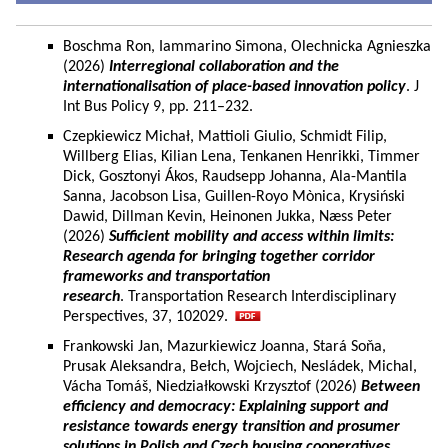
Boschma Ron, Iammarino Simona, Olechnicka Agnieszka
(2026)
Interregional collaboration and the
internationalisation of place-based innovation policy
. J
Int Bus Policy 9, pp. 211–232.
Czepkiewicz Michał, Mattioli Giulio, Schmidt Filip,
Willberg Elias, Kilian Lena, Tenkanen Henrikki, Timmer
Dick, Gosztonyi Ákos, Raudsepp Johanna, Ala-Mantila
Sanna, Jacobson Lisa, Guillen-Royo Mònica, Krysiński
Dawid, Dillman Kevin, Heinonen Jukka, Næss Peter
(2026)
Sufficient mobility and access within limits:
Research agenda for bringing together corridor
frameworks and transportation
research
. Transportation Research Interdisciplinary
Perspectives, 37, 102029.
Frankowski Jan, Mazurkiewicz Joanna, Stará Soňa,
Prusak Aleksandra, Bełch, Wojciech, Nesládek, Michal,
Vácha Tomáš, Niedziałkowski Krzysztof (2026)
Between
efficiency and democracy: Explaining support and
resistance towards energy transition and prosumer
solutions in Polish and Czech housing cooperatives.