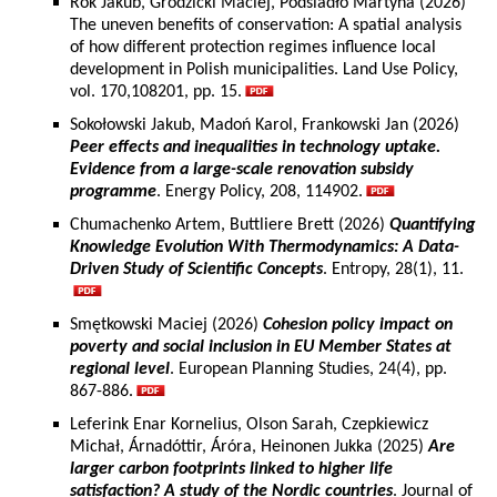
Rok Jakub, Grodzicki Maciej, Podsiadło Martyna (2026)
The uneven benefits of conservation: A spatial analysis
of how different protection regimes influence local
development in Polish municipalities. Land Use Policy,
vol. 170,108201, pp. 15.
Sokołowski Jakub, Madoń Karol, Frankowski Jan (2026)
Peer effects and inequalities in technology uptake.
Evidence from a large-scale renovation subsidy
programme
. Energy Policy, 208, 114902.
Chumachenko Artem, Buttliere Brett (2026)
Quantifying
Knowledge Evolution With Thermodynamics: A Data-
Driven Study of Scientific Concepts
. Entropy, 28(1), 11.
Smętkowski Maciej (2026)
Cohesion policy impact on
poverty and social inclusion in EU Member States at
regional level
. European Planning Studies, 24(4), pp.
867-886.
Leferink Enar Kornelius, Olson Sarah, Czepkiewicz
Michał, Árnadóttir, Áróra, Heinonen Jukka (2025)
Are
larger carbon footprints linked to higher life
satisfaction? A study of the Nordic countries
. Journal of