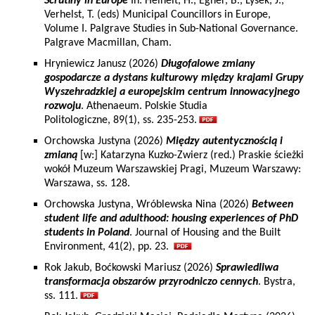
Scrutiny in Europe
In: Heinelt, H., Egner, B., Lysek, J.,
Verhelst, T. (eds) Municipal Councillors in Europe,
Volume I. Palgrave Studies in Sub-National Governance.
Palgrave Macmillan, Cham.
Hryniewicz Janusz (2026)
Długofalowe zmiany
gospodarcze a dystans kulturowy między krajami Grupy
Wyszehradzkiej a europejskim centrum innowacyjnego
rozwoju
. Athenaeum. Polskie Studia
Politologiczne, 89(1), ss. 235-253.
Orchowska Justyna (2026)
Między autentycznością i
zmianą
[w:] Katarzyna Kuzko-Zwierz (red.) Praskie ścieżki
wokół Muzeum Warszawskiej Pragi, Muzeum Warszawy:
Warszawa, ss. 128.
Orchowska Justyna, Wróblewska Nina (2026)
Between
student life and adulthood: housing experiences of PhD
students in Poland
. Journal of Housing and the Built
Environment, 41(2), pp. 23.
Rok Jakub, Boćkowski Mariusz (2026)
Sprawiedliwa
transformacja obszarów przyrodniczo cennych
. Bystra,
ss. 111.