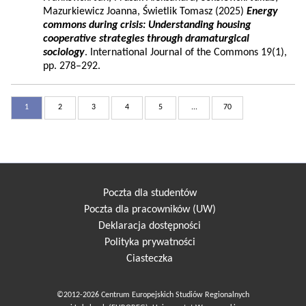
Mazurkiewicz Joanna, Świetlik Tomasz (2025)
Energy
commons during crisis: Understanding housing
cooperative strategies through dramaturgical
sociology
. International Journal of the Commons 19(1),
pp. 278–292.
1
2
3
4
5
...
70
Poczta dla studentów
Poczta dla pracowników (UW)
Deklaracja dostępności
Polityka prywatności
Ciasteczka
©2012-2026 Centrum Europejskich Studiów Regionalnych