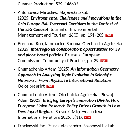
Cleaner Production, 529, 146602.
Antonowicz Mirosław, Majewski Jakub
(2025)
Environmental Challenges and Innovations in the
Asia-Europe Rail Transport Corridors in the Context of
the ESG Concept
, Journal of Environmental
Management and Tourism, 16(3), pp. 191–205.
Boschma Ron, Iammarino Simona, Olechnicka Agnieszka
(2025)
Interregional collaboration: opportunities for S3
and place-based policies.
Brussels: European
Commission, Community of Practice, pp. 29.
Chumachenko Artem (2025)
An Information Geometry
Approach to Analyzing Topic Evolution in Scientific
Networks: From Physics to International Relations
.
Qeios preprint.
Chumachenko Artem, Olechnicka Agnieszka, Płoszaj
Adam (2025)
Bridging Europe’s Innovation Divide: How
European Union Research Policy Drives Growth in Less
Developed Regions
. Stosunki Międzynarodowe –
International Relations 2025, 5(11).
Frankowski Jan, Prusak Aleksandra, Sokołowski Jakub,