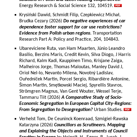
Energy Research & Social Science 132, 104519.
Krysiński Dawid, Schmidt Filip, Czepkiewicz Michał,
Brudka Cezary (2026)
Do negative experiences of car
dependence foster support for car use restrictions?
Evidence from Polish urban regions
. Transportation
Research Part A: Policy and Practice, 204, 104843.
Ubareviciene Ruta, van Ham Maarten, Júnio Leandro
Basílio, Berzins Maris, Credit Kevin, Silva Diogo, J Harris
Richard, Kalm Kadi, Kauppinen Timo, Krisjane Zaiga,
Malheiros Jorge, Thomas Maloutas, Manley David J,
Oriol Nel-lo, Nevanto Milena, Novotný Ladislav,
Ouředníček Martin, Porcel Sergio, Ribardière Antonine,
Šimon Martin, Smętkowski Maciej, Spyrellis Stavros,
Strömgren Magnus, Van Gent Wouter, Wessel Terje,
Tammaru Tiit (2026)
A Comparative Study of Socio-
Economic Segregation in European Capital City-Regions:
From Segregation to Desegregation?
Urban Studies.
Verhelst Tom, De Ceuninck Koenraad, Szmigiel-Rawska
Katarzyna (2026)
Councillors as Scrutineers. Mapping
and Explaining the Objects and Instruments of Council