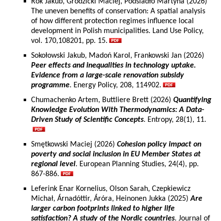
Rok Jakub, Grodzicki Maciej, Podsiadło Martyna (2026)
The uneven benefits of conservation: A spatial analysis
of how different protection regimes influence local
development in Polish municipalities. Land Use Policy,
vol. 170,108201, pp. 15.
Sokołowski Jakub, Madoń Karol, Frankowski Jan (2026)
Peer effects and inequalities in technology uptake.
Evidence from a large-scale renovation subsidy
programme
. Energy Policy, 208, 114902.
Chumachenko Artem, Buttliere Brett (2026)
Quantifying
Knowledge Evolution With Thermodynamics: A Data-
Driven Study of Scientific Concepts
. Entropy, 28(1), 11.
Smętkowski Maciej (2026)
Cohesion policy impact on
poverty and social inclusion in EU Member States at
regional level
. European Planning Studies, 24(4), pp.
867-886.
Leferink Enar Kornelius, Olson Sarah, Czepkiewicz
Michał, Árnadóttir, Áróra, Heinonen Jukka (2025)
Are
larger carbon footprints linked to higher life
satisfaction? A study of the Nordic countries
. Journal of