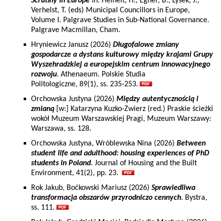
Scrutiny in Europe
In: Heinelt, H., Egner, B., Lysek, J.,
Verhelst, T. (eds) Municipal Councillors in Europe,
Volume I. Palgrave Studies in Sub-National Governance.
Palgrave Macmillan, Cham.
Hryniewicz Janusz (2026)
Długofalowe zmiany
gospodarcze a dystans kulturowy między krajami Grupy
Wyszehradzkiej a europejskim centrum innowacyjnego
rozwoju
. Athenaeum. Polskie Studia
Politologiczne, 89(1), ss. 235-253.
Orchowska Justyna (2026)
Między autentycznością i
zmianą
[w:] Katarzyna Kuzko-Zwierz (red.) Praskie ścieżki
wokół Muzeum Warszawskiej Pragi, Muzeum Warszawy:
Warszawa, ss. 128.
Orchowska Justyna, Wróblewska Nina (2026)
Between
student life and adulthood: housing experiences of PhD
students in Poland
. Journal of Housing and the Built
Environment, 41(2), pp. 23.
Rok Jakub, Boćkowski Mariusz (2026)
Sprawiedliwa
transformacja obszarów przyrodniczo cennych
. Bystra,
ss. 111.