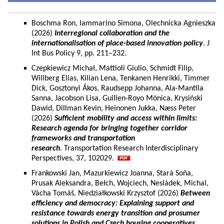
Boschma Ron, Iammarino Simona, Olechnicka Agnieszka
(2026)
Interregional collaboration and the
internationalisation of place-based innovation policy
. J
Int Bus Policy 9, pp. 211–232.
Czepkiewicz Michał, Mattioli Giulio, Schmidt Filip,
Willberg Elias, Kilian Lena, Tenkanen Henrikki, Timmer
Dick, Gosztonyi Ákos, Raudsepp Johanna, Ala-Mantila
Sanna, Jacobson Lisa, Guillen-Royo Mònica, Krysiński
Dawid, Dillman Kevin, Heinonen Jukka, Næss Peter
(2026)
Sufficient mobility and access within limits:
Research agenda for bringing together corridor
frameworks and transportation
research
. Transportation Research Interdisciplinary
Perspectives, 37, 102029.
Frankowski Jan, Mazurkiewicz Joanna, Stará Soňa,
Prusak Aleksandra, Bełch, Wojciech, Nesládek, Michal,
Vácha Tomáš, Niedziałkowski Krzysztof (2026)
Between
efficiency and democracy: Explaining support and
resistance towards energy transition and prosumer
solutions in Polish and Czech housing cooperatives.