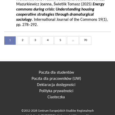
Mazurkiewicz Joanna, Świetlik Tomasz (2025)
Energy
commons during crisis: Understanding housing
cooperative strategies through dramaturgical
sociology
. International Journal of the Commons 19(1),
pp. 278–292.
1
2
3
4
5
...
70
Poczta dla studentów
Poczta dla pracowników (UW)
Deklaracja dostępności
Polityka prywatności
Ciasteczka
©2012-2026 Centrum Europejskich Studiów Regionalnych