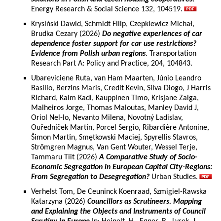
Energy Research & Social Science 132, 104519.
Krysiński Dawid, Schmidt Filip, Czepkiewicz Michał,
Brudka Cezary (2026)
Do negative experiences of car
dependence foster support for car use restrictions?
Evidence from Polish urban regions
. Transportation
Research Part A: Policy and Practice, 204, 104843.
Ubareviciene Ruta, van Ham Maarten, Júnio Leandro
Basílio, Berzins Maris, Credit Kevin, Silva Diogo, J Harris
Richard, Kalm Kadi, Kauppinen Timo, Krisjane Zaiga,
Malheiros Jorge, Thomas Maloutas, Manley David J,
Oriol Nel-lo, Nevanto Milena, Novotný Ladislav,
Ouředníček Martin, Porcel Sergio, Ribardière Antonine,
Šimon Martin, Smętkowski Maciej, Spyrellis Stavros,
Strömgren Magnus, Van Gent Wouter, Wessel Terje,
Tammaru Tiit (2026)
A Comparative Study of Socio-
Economic Segregation in European Capital City-Regions:
From Segregation to Desegregation?
Urban Studies.
Verhelst Tom, De Ceuninck Koenraad, Szmigiel-Rawska
Katarzyna (2026)
Councillors as Scrutineers. Mapping
and Explaining the Objects and Instruments of Council