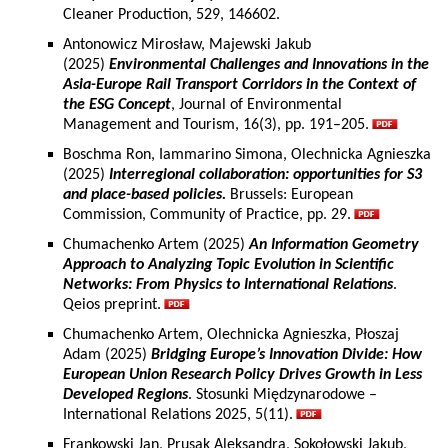
Cleaner Production, 529, 146602.
Antonowicz Mirosław, Majewski Jakub
(2025)
Environmental Challenges and Innovations in the
Asia-Europe Rail Transport Corridors in the Context of
the ESG Concept
, Journal of Environmental
Management and Tourism, 16(3), pp. 191–205.
Boschma Ron, Iammarino Simona, Olechnicka Agnieszka
(2025)
Interregional collaboration: opportunities for S3
and place-based policies.
Brussels: European
Commission, Community of Practice, pp. 29.
Chumachenko Artem (2025)
An Information Geometry
Approach to Analyzing Topic Evolution in Scientific
Networks: From Physics to International Relations
.
Qeios preprint.
Chumachenko Artem, Olechnicka Agnieszka, Płoszaj
Adam (2025)
Bridging Europe’s Innovation Divide: How
European Union Research Policy Drives Growth in Less
Developed Regions
. Stosunki Międzynarodowe –
International Relations 2025, 5(11).
Frankowski Jan, Prusak Aleksandra, Sokołowski Jakub,