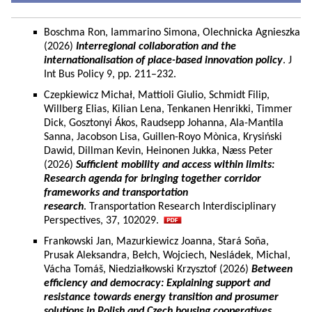
Boschma Ron, Iammarino Simona, Olechnicka Agnieszka
(2026)
Interregional collaboration and the
internationalisation of place-based innovation policy
. J
Int Bus Policy 9, pp. 211–232.
Czepkiewicz Michał, Mattioli Giulio, Schmidt Filip,
Willberg Elias, Kilian Lena, Tenkanen Henrikki, Timmer
Dick, Gosztonyi Ákos, Raudsepp Johanna, Ala-Mantila
Sanna, Jacobson Lisa, Guillen-Royo Mònica, Krysiński
Dawid, Dillman Kevin, Heinonen Jukka, Næss Peter
(2026)
Sufficient mobility and access within limits:
Research agenda for bringing together corridor
frameworks and transportation
research
. Transportation Research Interdisciplinary
Perspectives, 37, 102029.
Frankowski Jan, Mazurkiewicz Joanna, Stará Soňa,
Prusak Aleksandra, Bełch, Wojciech, Nesládek, Michal,
Vácha Tomáš, Niedziałkowski Krzysztof (2026)
Between
efficiency and democracy: Explaining support and
resistance towards energy transition and prosumer
solutions in Polish and Czech housing cooperatives.