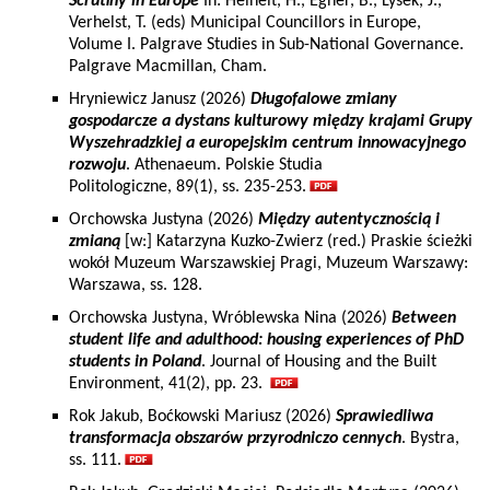
Scrutiny in Europe
In: Heinelt, H., Egner, B., Lysek, J.,
Verhelst, T. (eds) Municipal Councillors in Europe,
Volume I. Palgrave Studies in Sub-National Governance.
Palgrave Macmillan, Cham.
Hryniewicz Janusz (2026)
Długofalowe zmiany
gospodarcze a dystans kulturowy między krajami Grupy
Wyszehradzkiej a europejskim centrum innowacyjnego
rozwoju
. Athenaeum. Polskie Studia
Politologiczne, 89(1), ss. 235-253.
Orchowska Justyna (2026)
Między autentycznością i
zmianą
[w:] Katarzyna Kuzko-Zwierz (red.) Praskie ścieżki
wokół Muzeum Warszawskiej Pragi, Muzeum Warszawy:
Warszawa, ss. 128.
Orchowska Justyna, Wróblewska Nina (2026)
Between
student life and adulthood: housing experiences of PhD
students in Poland
. Journal of Housing and the Built
Environment, 41(2), pp. 23.
Rok Jakub, Boćkowski Mariusz (2026)
Sprawiedliwa
transformacja obszarów przyrodniczo cennych
. Bystra,
ss. 111.