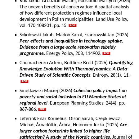
Rok Jakub, Grodzicki Maciej, Podsiadło Martyna (2026)
The uneven benefits of conservation: A spatial analysis
of how different protection regimes influence local
development in Polish municipalities. Land Use Policy,
vol. 170,108201, pp. 15.
Sokołowski Jakub, Madoń Karol, Frankowski Jan (2026)
Peer effects and inequalities in technology uptake.
Evidence from a large-scale renovation subsidy
programme
. Energy Policy, 208, 114902.
Chumachenko Artem, Buttliere Brett (2026)
Quantifying
Knowledge Evolution With Thermodynamics: A Data-
Driven Study of Scientific Concepts
. Entropy, 28(1), 11.
Smętkowski Maciej (2026)
Cohesion policy impact on
poverty and social inclusion in EU Member States at
regional level
. European Planning Studies, 24(4), pp.
867-886.
Leferink Enar Kornelius, Olson Sarah, Czepkiewicz
Michał, Árnadóttir, Áróra, Heinonen Jukka (2025)
Are
larger carbon footprints linked to higher life
satisfaction? A study of the Nordic countries
. Journal of