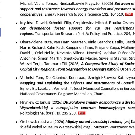
Michal, Vácha Tomáš, Niedziałkowski Krzysztof (2026)
Between eff
support and resistance towards energy transition and prosumer so
cooperatives.
Energy Research & Social Science 132, 104519.
Krysiński Dawid, Schmidt Filip, Czepkiewicz Michał, Brudka Cezar
car dependence foster support for car use restriction
regions
. Transportation Research Part A: Policy and Practice, 204,
Ubareviciene Ruta, van Ham Maarten, Júnio Leandro Basílio, Berzins
Harris Richard, Kalm Kadi, Kauppinen Timo, Krisjane Zaiga, Malhe
David J, Oriol Nel-lo, Nevanto Milena, Novotný Ladislav, Ouředníče
Antonine, Šimon Martin, Smętkowski Maciej, Spyrellis Stavros, 
Wessel Terje, Tammaru Tiit (2026)
A Comparative Study of Socio
Capital City-Regions: From Segregation to Desegregation?
Urban St
Verhelst Tom, De Ceuninck Koenraad, Szmigiel-Rawska Katarzyn
Mapping and Explaining the Objects and Instruments of Council 
Egner, B., Lysek, J., Verhelst, T. (eds) Municipal Councillors in Euro
National Governance. Palgrave Macmillan, Cham.
Hryniewicz Janusz (2026)
Długofalowe zmiany gospodarcze a dysta
Wyszehradzkiej a europejskim centrum innowacyjnego roz
Politologiczne, 89(1), ss. 235-253.
Orchowska Justyna (2026)
Między autentycznością i zmianą
[w:] Ka
ścieżki wokół Muzeum Warszawskiej Pragi, Muzeum Warszawy: War