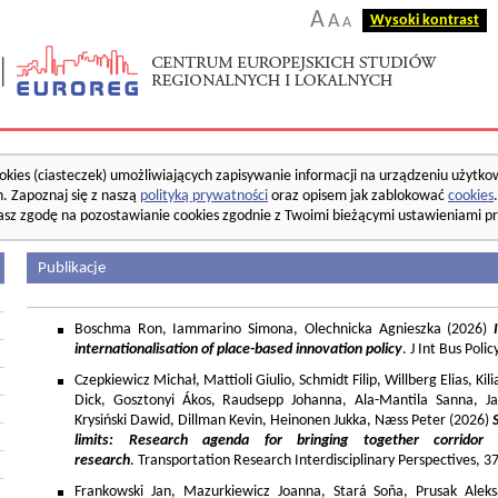
A
A
Wysoki kontrast
A
okies (ciasteczek) umożliwiających zapisywanie informacji na urządzeniu użytko
. Zapoznaj się z naszą
polityką prywatności
oraz opisem jak zablokować
cookies
asz zgodę na pozostawianie cookies zgodnie z Twoimi bieżącymi ustawieniami pr
Publikacje
Boschma Ron, Iammarino Simona, Olechnicka Agnieszka (2026)
I
internationalisation of place-based innovation policy
. J Int Bus Poli
Czepkiewicz Michał, Mattioli Giulio, Schmidt Filip, Willberg Elias, K
Dick, Gosztonyi Ákos, Raudsepp Johanna, Ala-Mantila Sanna, Ja
Krysiński Dawid, Dillman Kevin, Heinonen Jukka, Næss Peter (2026)
limits: Research agenda for bringing together corridor
research
. Transportation Research Interdisciplinary Perspectives, 
Frankowski Jan, Mazurkiewicz Joanna, Stará Soňa, Prusak Aleks