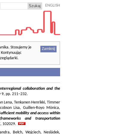
ENGLISH
wnika. Stosujemy je
Zamknij
. Kontynuując
zeglądarki.
nterregional collaboration and the
cy 9, pp. 211–232.
ilian Lena, Tenkanen Henrikki, Timmer
cobson Lisa, Guillen-Royo Mònica,
Sufficient mobility and access within
 frameworks and transportation
37, 102029.
andra, Bełch, Wojciech, Nesládek,