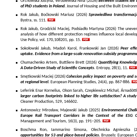
Orchowska Justyna, Wróblewska Nina (2026)
Between student life 
of PhD students in Poland
. Journal of Housing and the Built Environ
Rok Jakub, Boćkowski Mariusz (2026)
Sprawiedliwa transformac
Bystra, ss. 111.
Rok Jakub, Grodzicki Maciej, Podsiadło Martyna (2026) The uneven 
analysis of how different protection regimes influence local develo
Use Policy, vol. 170,108201, pp. 15.
Sokołowski Jakub, Madoń Karol, Frankowski Jan (2026)
Peer effe
uptake. Evidence from a large-scale renovation subsidy programm
Chumachenko Artem, Buttliere Brett (2026)
Quantifying Knowledg
A Data-Driven Study of Scientific Concepts
. Entropy, 28(1), 11.
Smętkowski Maciej (2026)
Cohesion policy impact on poverty and s
at regional level
. European Planning Studies, 24(4), pp. 867-886.
Leferink Enar Kornelius, Olson Sarah, Czepkiewicz Michał, Árnadótt
larger carbon footprints linked to higher life satisfaction? A stud
Cleaner Production, 529, 146602.
Antonowicz Mirosław, Majewski Jakub (2025)
Environmental Chall
Europe Rail Transport Corridors in the Context of the ESG 
Management and Tourism, 16(3), pp. 191–205.
Boschma Ron, Iammarino Simona, Olechnicka Agnieszka (2
opportunities for S3 and place-based policies.
Brussels: European 