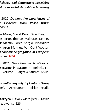
iciency and democracy: Explaining
lutions in Polish and Czech housing
y (2026)
Do negative experiences of
s? Evidence from Polish urban
 104843.
 Maris, Credit Kevin, Silva Diogo, J
iros Jorge, Thomas Maloutas, Manley
k Martin, Porcel Sergio, Ribardière
Strömgren Magnus, Van Gent Wouter,
-Economic Segregation in European
udies.
a (2026)
Councillors as Scrutineers.
Scrutiny in Europe
In: Heinelt, H.,
pe, Volume I. Palgrave Studies in Sub-
ns kulturowy między krajami Grupy
woju
. Athenaeum. Polskie Studia
tarzyna Kuzko-Zwierz (red.) Praskie
szawa, ss. 128.