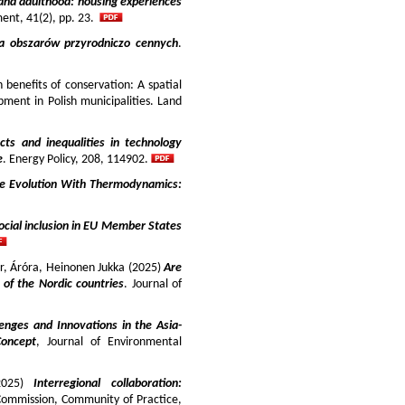
and adulthood: housing experiences
ment, 41(2), pp. 23.
ja obszarów przyrodniczo cennych
.
benefits of conservation: A spatial
pment in Polish municipalities. Land
cts and inequalities in technology
e
. Energy Policy, 208, 114902.
e Evolution With Thermodynamics:
ocial inclusion in EU Member States
ir, Áróra, Heinonen Jukka (2025)
Are
y of the Nordic countries
. Journal of
enges and Innovations in the Asia-
Concept
, Journal of Environmental
025)
Interregional collaboration:
Commission, Community of Practice,