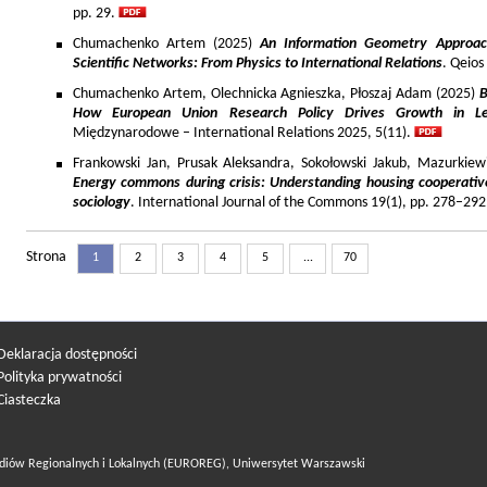
pp. 29.
Chumachenko Artem (2025)
An Information Geometry Approach
Scientific Networks: From Physics to International Relations
. Qeios
Chumachenko Artem, Olechnicka Agnieszka, Płoszaj Adam (2025)
B
How European Union Research Policy Drives Growth in Le
Międzynarodowe – International Relations 2025, 5(11).
Frankowski Jan, Prusak Aleksandra, Sokołowski Jakub, Mazurkiew
Energy commons during crisis: Understanding housing cooperativ
sociology
. International Journal of the Commons 19(1), pp. 278–292
Strona
1
2
3
4
5
...
70
Deklaracja dostępności
Polityka prywatności
Ciasteczka
diów Regionalnych i Lokalnych (EUROREG), Uniwersytet Warszawski