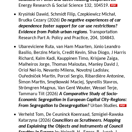
Energy Research & Social Science 132, 104519.
Krysiński Dawid, Schmidt Filip, Czepkiewicz Michał,
Brudka Cezary (2026)
Do negative experiences of car
dependence foster support for car use restrictions?
Evidence from Polish urban regions
. Transportation
Research Part A: Policy and Practice, 204, 104843.
Ubareviciene Ruta, van Ham Maarten, Júnio Leandro
Basílio, Berzins Maris, Credit Kevin, Silva Diogo, J Harris
Richard, Kalm Kadi, Kauppinen Timo, Krisjane Zaiga,
Malheiros Jorge, Thomas Maloutas, Manley David J,
Oriol Nel-lo, Nevanto Milena, Novotný Ladislav,
Ouředníček Martin, Porcel Sergio, Ribardière Antonine,
Šimon Martin, Smętkowski Maciej, Spyrellis Stavros,
Strömgren Magnus, Van Gent Wouter, Wessel Terje,
Tammaru Tiit (2026)
A Comparative Study of Socio-
Economic Segregation in European Capital City-Regions:
From Segregation to Desegregation?
Urban Studies.
Verhelst Tom, De Ceuninck Koenraad, Szmigiel-Rawska
Katarzyna (2026)
Councillors as Scrutineers. Mapping
and Explaining the Objects and Instruments of Council