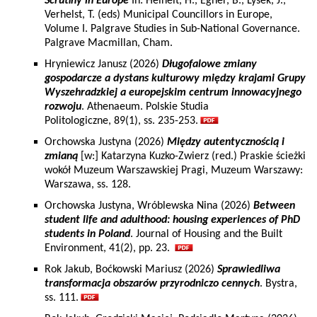
Scrutiny in Europe
In: Heinelt, H., Egner, B., Lysek, J.,
Verhelst, T. (eds) Municipal Councillors in Europe,
Volume I. Palgrave Studies in Sub-National Governance.
Palgrave Macmillan, Cham.
Hryniewicz Janusz (2026)
Długofalowe zmiany
gospodarcze a dystans kulturowy między krajami Grupy
Wyszehradzkiej a europejskim centrum innowacyjnego
rozwoju
. Athenaeum. Polskie Studia
Politologiczne, 89(1), ss. 235-253.
Orchowska Justyna (2026)
Między autentycznością i
zmianą
[w:] Katarzyna Kuzko-Zwierz (red.) Praskie ścieżki
wokół Muzeum Warszawskiej Pragi, Muzeum Warszawy:
Warszawa, ss. 128.
Orchowska Justyna, Wróblewska Nina (2026)
Between
student life and adulthood: housing experiences of PhD
students in Poland
. Journal of Housing and the Built
Environment, 41(2), pp. 23.
Rok Jakub, Boćkowski Mariusz (2026)
Sprawiedliwa
transformacja obszarów przyrodniczo cennych
. Bystra,
ss. 111.