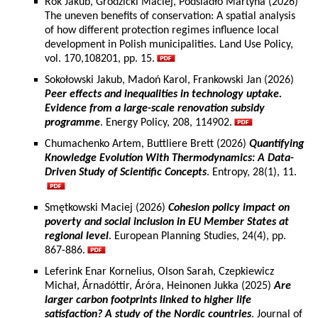
Rok Jakub, Grodzicki Maciej, Podsiadło Martyna (2026)
The uneven benefits of conservation: A spatial analysis
of how different protection regimes influence local
development in Polish municipalities. Land Use Policy,
vol. 170,108201, pp. 15.
Sokołowski Jakub, Madoń Karol, Frankowski Jan (2026)
Peer effects and inequalities in technology uptake.
Evidence from a large-scale renovation subsidy
programme
. Energy Policy, 208, 114902.
Chumachenko Artem, Buttliere Brett (2026)
Quantifying
Knowledge Evolution With Thermodynamics: A Data-
Driven Study of Scientific Concepts
. Entropy, 28(1), 11.
Smętkowski Maciej (2026)
Cohesion policy impact on
poverty and social inclusion in EU Member States at
regional level
. European Planning Studies, 24(4), pp.
867-886.
Leferink Enar Kornelius, Olson Sarah, Czepkiewicz
Michał, Árnadóttir, Áróra, Heinonen Jukka (2025)
Are
larger carbon footprints linked to higher life
satisfaction? A study of the Nordic countries
. Journal of