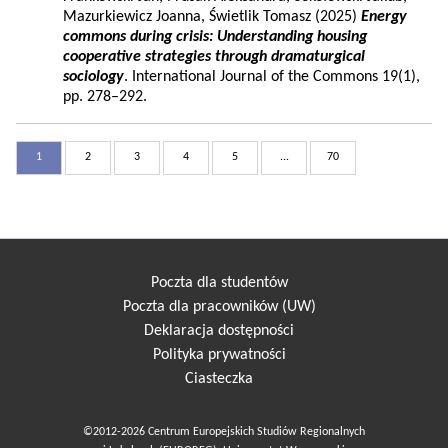
Mazurkiewicz Joanna, Świetlik Tomasz (2025)
Energy
commons during crisis: Understanding housing
cooperative strategies through dramaturgical
sociology
. International Journal of the Commons 19(1),
pp. 278–292.
1
2
3
4
5
...
70
Poczta dla studentów
Poczta dla pracowników (UW)
Deklaracja dostępności
Polityka prywatności
Ciasteczka
©2012-2026 Centrum Europejskich Studiów Regionalnych