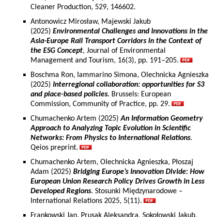
Cleaner Production, 529, 146602.
Antonowicz Mirosław, Majewski Jakub
(2025)
Environmental Challenges and Innovations in the
Asia-Europe Rail Transport Corridors in the Context of
the ESG Concept
, Journal of Environmental
Management and Tourism, 16(3), pp. 191–205.
Boschma Ron, Iammarino Simona, Olechnicka Agnieszka
(2025)
Interregional collaboration: opportunities for S3
and place-based policies.
Brussels: European
Commission, Community of Practice, pp. 29.
Chumachenko Artem (2025)
An Information Geometry
Approach to Analyzing Topic Evolution in Scientific
Networks: From Physics to International Relations
.
Qeios preprint.
Chumachenko Artem, Olechnicka Agnieszka, Płoszaj
Adam (2025)
Bridging Europe’s Innovation Divide: How
European Union Research Policy Drives Growth in Less
Developed Regions
. Stosunki Międzynarodowe –
International Relations 2025, 5(11).
Frankowski Jan, Prusak Aleksandra, Sokołowski Jakub,