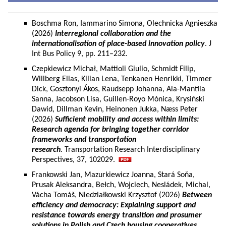
Boschma Ron, Iammarino Simona, Olechnicka Agnieszka
(2026)
Interregional collaboration and the
internationalisation of place-based innovation policy
. J
Int Bus Policy 9, pp. 211–232.
Czepkiewicz Michał, Mattioli Giulio, Schmidt Filip,
Willberg Elias, Kilian Lena, Tenkanen Henrikki, Timmer
Dick, Gosztonyi Ákos, Raudsepp Johanna, Ala-Mantila
Sanna, Jacobson Lisa, Guillen-Royo Mònica, Krysiński
Dawid, Dillman Kevin, Heinonen Jukka, Næss Peter
(2026)
Sufficient mobility and access within limits:
Research agenda for bringing together corridor
frameworks and transportation
research
. Transportation Research Interdisciplinary
Perspectives, 37, 102029.
Frankowski Jan, Mazurkiewicz Joanna, Stará Soňa,
Prusak Aleksandra, Bełch, Wojciech, Nesládek, Michal,
Vácha Tomáš, Niedziałkowski Krzysztof (2026)
Between
efficiency and democracy: Explaining support and
resistance towards energy transition and prosumer
solutions in Polish and Czech housing cooperatives.