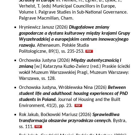
Scrutiny in Europe
In: Heinelt, H., Egner, B., Lysek, J.,
Verhelst, T. (eds) Municipal Councillors in Europe,
Volume I. Palgrave Studies in Sub-National Governance.
Palgrave Macmillan, Cham.
Hryniewicz Janusz (2026)
Długofalowe zmiany
gospodarcze a dystans kulturowy między krajami Grupy
Wyszehradzkiej a europejskim centrum innowacyjnego
rozwoju
. Athenaeum. Polskie Studia
Politologiczne, 89(1), ss. 235-253.
Orchowska Justyna (2026)
Między autentycznością i
zmianą
[w:] Katarzyna Kuzko-Zwierz (red.) Praskie ścieżki
wokół Muzeum Warszawskiej Pragi, Muzeum Warszawy:
Warszawa, ss. 128.
Orchowska Justyna, Wróblewska Nina (2026)
Between
student life and adulthood: housing experiences of PhD
students in Poland
. Journal of Housing and the Built
Environment, 41(2), pp. 23.
Rok Jakub, Boćkowski Mariusz (2026)
Sprawiedliwa
transformacja obszarów przyrodniczo cennych
. Bystra,
ss. 111.