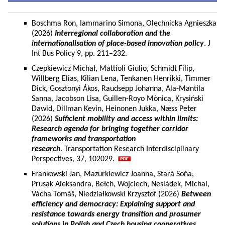
Boschma Ron, Iammarino Simona, Olechnicka Agnieszka
(2026)
Interregional collaboration and the
internationalisation of place-based innovation policy
. J
Int Bus Policy 9, pp. 211–232.
Czepkiewicz Michał, Mattioli Giulio, Schmidt Filip,
Willberg Elias, Kilian Lena, Tenkanen Henrikki, Timmer
Dick, Gosztonyi Ákos, Raudsepp Johanna, Ala-Mantila
Sanna, Jacobson Lisa, Guillen-Royo Mònica, Krysiński
Dawid, Dillman Kevin, Heinonen Jukka, Næss Peter
(2026)
Sufficient mobility and access within limits:
Research agenda for bringing together corridor
frameworks and transportation
research
. Transportation Research Interdisciplinary
Perspectives, 37, 102029.
Frankowski Jan, Mazurkiewicz Joanna, Stará Soňa,
Prusak Aleksandra, Bełch, Wojciech, Nesládek, Michal,
Vácha Tomáš, Niedziałkowski Krzysztof (2026)
Between
efficiency and democracy: Explaining support and
resistance towards energy transition and prosumer
solutions in Polish and Czech housing cooperatives.