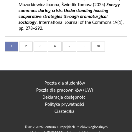
Mazurkiewicz Joanna, Świetlik Tomasz (2025)
Energy
commons during crisis: Understanding housing
cooperative strategies through dramaturgical
sociology
. International Journal of the Commons 19(1),
pp. 278–292.
1
2
3
4
5
...
70
Poczta dla studentów
Poczta dla pracowników (UW)
Deklaracja dostępności
Polityka prywatności
Ciasteczka
©2012-2026 Centrum Europejskich Studiów Regionalnych