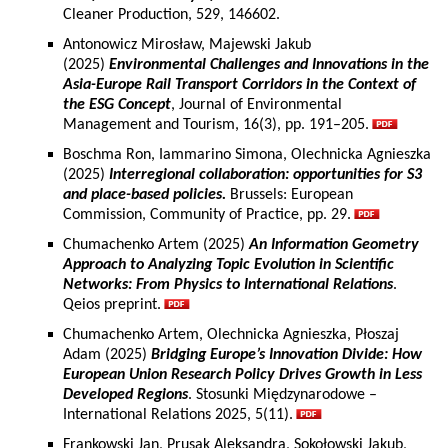
Cleaner Production, 529, 146602.
Antonowicz Mirosław, Majewski Jakub
(2025)
Environmental Challenges and Innovations in the
Asia-Europe Rail Transport Corridors in the Context of
the ESG Concept
, Journal of Environmental
Management and Tourism, 16(3), pp. 191–205.
Boschma Ron, Iammarino Simona, Olechnicka Agnieszka
(2025)
Interregional collaboration: opportunities for S3
and place-based policies.
Brussels: European
Commission, Community of Practice, pp. 29.
Chumachenko Artem (2025)
An Information Geometry
Approach to Analyzing Topic Evolution in Scientific
Networks: From Physics to International Relations
.
Qeios preprint.
Chumachenko Artem, Olechnicka Agnieszka, Płoszaj
Adam (2025)
Bridging Europe’s Innovation Divide: How
European Union Research Policy Drives Growth in Less
Developed Regions
. Stosunki Międzynarodowe –
International Relations 2025, 5(11).
Frankowski Jan, Prusak Aleksandra, Sokołowski Jakub,