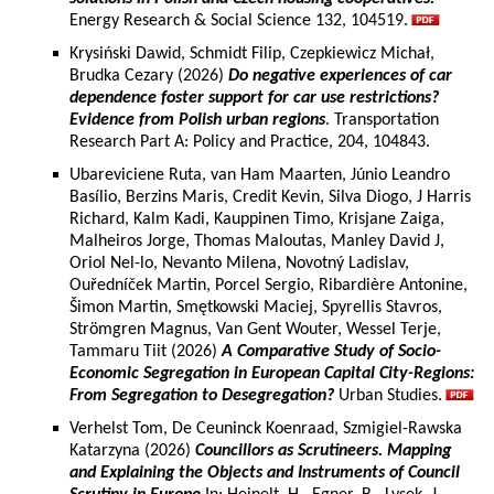
Energy Research & Social Science 132, 104519.
Krysiński Dawid, Schmidt Filip, Czepkiewicz Michał,
Brudka Cezary (2026)
Do negative experiences of car
dependence foster support for car use restrictions?
Evidence from Polish urban regions
. Transportation
Research Part A: Policy and Practice, 204, 104843.
Ubareviciene Ruta, van Ham Maarten, Júnio Leandro
Basílio, Berzins Maris, Credit Kevin, Silva Diogo, J Harris
Richard, Kalm Kadi, Kauppinen Timo, Krisjane Zaiga,
Malheiros Jorge, Thomas Maloutas, Manley David J,
Oriol Nel-lo, Nevanto Milena, Novotný Ladislav,
Ouředníček Martin, Porcel Sergio, Ribardière Antonine,
Šimon Martin, Smętkowski Maciej, Spyrellis Stavros,
Strömgren Magnus, Van Gent Wouter, Wessel Terje,
Tammaru Tiit (2026)
A Comparative Study of Socio-
Economic Segregation in European Capital City-Regions:
From Segregation to Desegregation?
Urban Studies.
Verhelst Tom, De Ceuninck Koenraad, Szmigiel-Rawska
Katarzyna (2026)
Councillors as Scrutineers. Mapping
and Explaining the Objects and Instruments of Council