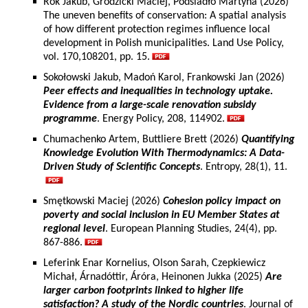
Rok Jakub, Grodzicki Maciej, Podsiadło Martyna (2026)
The uneven benefits of conservation: A spatial analysis
of how different protection regimes influence local
development in Polish municipalities. Land Use Policy,
vol. 170,108201, pp. 15.
Sokołowski Jakub, Madoń Karol, Frankowski Jan (2026)
Peer effects and inequalities in technology uptake.
Evidence from a large-scale renovation subsidy
programme
. Energy Policy, 208, 114902.
Chumachenko Artem, Buttliere Brett (2026)
Quantifying
Knowledge Evolution With Thermodynamics: A Data-
Driven Study of Scientific Concepts
. Entropy, 28(1), 11.
Smętkowski Maciej (2026)
Cohesion policy impact on
poverty and social inclusion in EU Member States at
regional level
. European Planning Studies, 24(4), pp.
867-886.
Leferink Enar Kornelius, Olson Sarah, Czepkiewicz
Michał, Árnadóttir, Áróra, Heinonen Jukka (2025)
Are
larger carbon footprints linked to higher life
satisfaction? A study of the Nordic countries
. Journal of