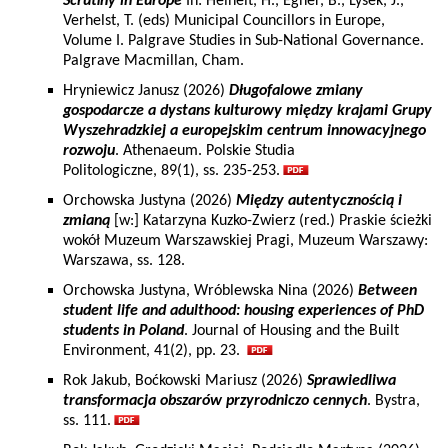
Scrutiny in Europe
In: Heinelt, H., Egner, B., Lysek, J.,
Verhelst, T. (eds) Municipal Councillors in Europe,
Volume I. Palgrave Studies in Sub-National Governance.
Palgrave Macmillan, Cham.
Hryniewicz Janusz (2026)
Długofalowe zmiany
gospodarcze a dystans kulturowy między krajami Grupy
Wyszehradzkiej a europejskim centrum innowacyjnego
rozwoju
. Athenaeum. Polskie Studia
Politologiczne, 89(1), ss. 235-253.
Orchowska Justyna (2026)
Między autentycznością i
zmianą
[w:] Katarzyna Kuzko-Zwierz (red.) Praskie ścieżki
wokół Muzeum Warszawskiej Pragi, Muzeum Warszawy:
Warszawa, ss. 128.
Orchowska Justyna, Wróblewska Nina (2026)
Between
student life and adulthood: housing experiences of PhD
students in Poland
. Journal of Housing and the Built
Environment, 41(2), pp. 23.
Rok Jakub, Boćkowski Mariusz (2026)
Sprawiedliwa
transformacja obszarów przyrodniczo cennych
. Bystra,
ss. 111.