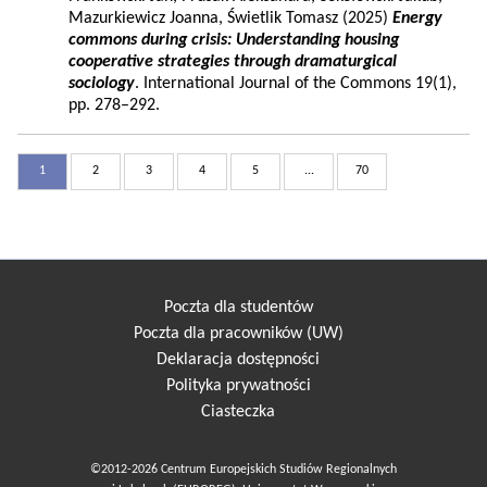
Mazurkiewicz Joanna, Świetlik Tomasz (2025)
Energy
commons during crisis: Understanding housing
cooperative strategies through dramaturgical
sociology
. International Journal of the Commons 19(1),
pp. 278–292.
1
2
3
4
5
...
70
Poczta dla studentów
Poczta dla pracowników (UW)
Deklaracja dostępności
Polityka prywatności
Ciasteczka
©2012-2026 Centrum Europejskich Studiów Regionalnych