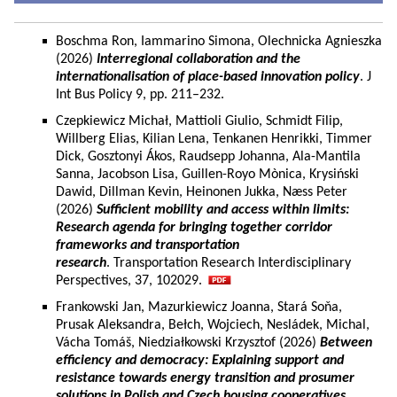
Boschma Ron, Iammarino Simona, Olechnicka Agnieszka
(2026)
Interregional collaboration and the
internationalisation of place-based innovation policy
. J
Int Bus Policy 9, pp. 211–232.
Czepkiewicz Michał, Mattioli Giulio, Schmidt Filip,
Willberg Elias, Kilian Lena, Tenkanen Henrikki, Timmer
Dick, Gosztonyi Ákos, Raudsepp Johanna, Ala-Mantila
Sanna, Jacobson Lisa, Guillen-Royo Mònica, Krysiński
Dawid, Dillman Kevin, Heinonen Jukka, Næss Peter
(2026)
Sufficient mobility and access within limits:
Research agenda for bringing together corridor
frameworks and transportation
research
. Transportation Research Interdisciplinary
Perspectives, 37, 102029.
Frankowski Jan, Mazurkiewicz Joanna, Stará Soňa,
Prusak Aleksandra, Bełch, Wojciech, Nesládek, Michal,
Vácha Tomáš, Niedziałkowski Krzysztof (2026)
Between
efficiency and democracy: Explaining support and
resistance towards energy transition and prosumer
solutions in Polish and Czech housing cooperatives.