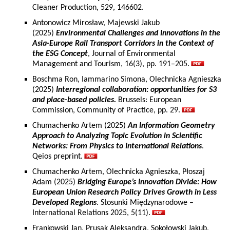
Cleaner Production, 529, 146602.
Antonowicz Mirosław, Majewski Jakub
(2025)
Environmental Challenges and Innovations in the
Asia-Europe Rail Transport Corridors in the Context of
the ESG Concept
, Journal of Environmental
Management and Tourism, 16(3), pp. 191–205.
Boschma Ron, Iammarino Simona, Olechnicka Agnieszka
(2025)
Interregional collaboration: opportunities for S3
and place-based policies.
Brussels: European
Commission, Community of Practice, pp. 29.
Chumachenko Artem (2025)
An Information Geometry
Approach to Analyzing Topic Evolution in Scientific
Networks: From Physics to International Relations
.
Qeios preprint.
Chumachenko Artem, Olechnicka Agnieszka, Płoszaj
Adam (2025)
Bridging Europe’s Innovation Divide: How
European Union Research Policy Drives Growth in Less
Developed Regions
. Stosunki Międzynarodowe –
International Relations 2025, 5(11).
Frankowski Jan, Prusak Aleksandra, Sokołowski Jakub,