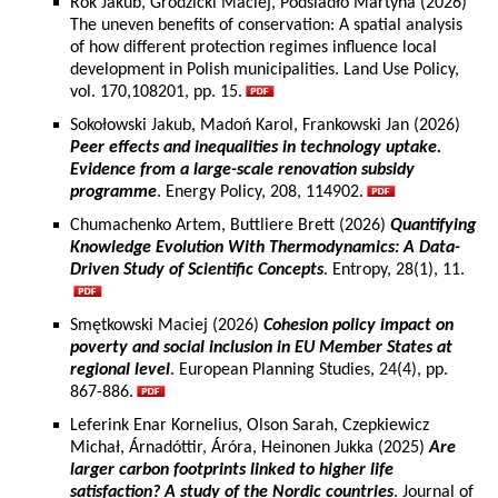
Rok Jakub, Grodzicki Maciej, Podsiadło Martyna (2026)
The uneven benefits of conservation: A spatial analysis
of how different protection regimes influence local
development in Polish municipalities. Land Use Policy,
vol. 170,108201, pp. 15.
Sokołowski Jakub, Madoń Karol, Frankowski Jan (2026)
Peer effects and inequalities in technology uptake.
Evidence from a large-scale renovation subsidy
programme
. Energy Policy, 208, 114902.
Chumachenko Artem, Buttliere Brett (2026)
Quantifying
Knowledge Evolution With Thermodynamics: A Data-
Driven Study of Scientific Concepts
. Entropy, 28(1), 11.
Smętkowski Maciej (2026)
Cohesion policy impact on
poverty and social inclusion in EU Member States at
regional level
. European Planning Studies, 24(4), pp.
867-886.
Leferink Enar Kornelius, Olson Sarah, Czepkiewicz
Michał, Árnadóttir, Áróra, Heinonen Jukka (2025)
Are
larger carbon footprints linked to higher life
satisfaction? A study of the Nordic countries
. Journal of