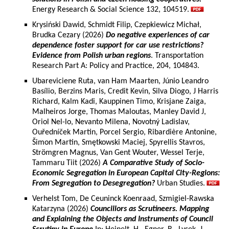
Energy Research & Social Science 132, 104519.
Krysiński Dawid, Schmidt Filip, Czepkiewicz Michał,
Brudka Cezary (2026)
Do negative experiences of car
dependence foster support for car use restrictions?
Evidence from Polish urban regions
. Transportation
Research Part A: Policy and Practice, 204, 104843.
Ubareviciene Ruta, van Ham Maarten, Júnio Leandro
Basílio, Berzins Maris, Credit Kevin, Silva Diogo, J Harris
Richard, Kalm Kadi, Kauppinen Timo, Krisjane Zaiga,
Malheiros Jorge, Thomas Maloutas, Manley David J,
Oriol Nel-lo, Nevanto Milena, Novotný Ladislav,
Ouředníček Martin, Porcel Sergio, Ribardière Antonine,
Šimon Martin, Smętkowski Maciej, Spyrellis Stavros,
Strömgren Magnus, Van Gent Wouter, Wessel Terje,
Tammaru Tiit (2026)
A Comparative Study of Socio-
Economic Segregation in European Capital City-Regions:
From Segregation to Desegregation?
Urban Studies.
Verhelst Tom, De Ceuninck Koenraad, Szmigiel-Rawska
Katarzyna (2026)
Councillors as Scrutineers. Mapping
and Explaining the Objects and Instruments of Council