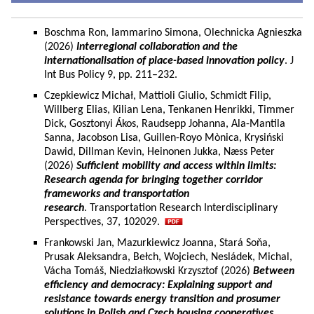
Boschma Ron, Iammarino Simona, Olechnicka Agnieszka
(2026)
Interregional collaboration and the
internationalisation of place-based innovation policy
. J
Int Bus Policy 9, pp. 211–232.
Czepkiewicz Michał, Mattioli Giulio, Schmidt Filip,
Willberg Elias, Kilian Lena, Tenkanen Henrikki, Timmer
Dick, Gosztonyi Ákos, Raudsepp Johanna, Ala-Mantila
Sanna, Jacobson Lisa, Guillen-Royo Mònica, Krysiński
Dawid, Dillman Kevin, Heinonen Jukka, Næss Peter
(2026)
Sufficient mobility and access within limits:
Research agenda for bringing together corridor
frameworks and transportation
research
. Transportation Research Interdisciplinary
Perspectives, 37, 102029.
Frankowski Jan, Mazurkiewicz Joanna, Stará Soňa,
Prusak Aleksandra, Bełch, Wojciech, Nesládek, Michal,
Vácha Tomáš, Niedziałkowski Krzysztof (2026)
Between
efficiency and democracy: Explaining support and
resistance towards energy transition and prosumer
solutions in Polish and Czech housing cooperatives.