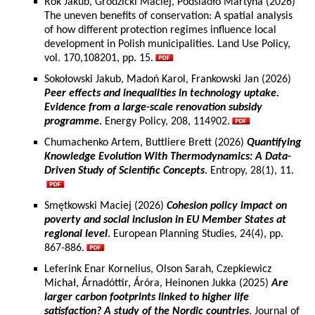
Rok Jakub, Grodzicki Maciej, Podsiadło Martyna (2026)
The uneven benefits of conservation: A spatial analysis
of how different protection regimes influence local
development in Polish municipalities. Land Use Policy,
vol. 170,108201, pp. 15.
Sokołowski Jakub, Madoń Karol, Frankowski Jan (2026)
Peer effects and inequalities in technology uptake.
Evidence from a large-scale renovation subsidy
programme
. Energy Policy, 208, 114902.
Chumachenko Artem, Buttliere Brett (2026)
Quantifying
Knowledge Evolution With Thermodynamics: A Data-
Driven Study of Scientific Concepts
. Entropy, 28(1), 11.
Smętkowski Maciej (2026)
Cohesion policy impact on
poverty and social inclusion in EU Member States at
regional level
. European Planning Studies, 24(4), pp.
867-886.
Leferink Enar Kornelius, Olson Sarah, Czepkiewicz
Michał, Árnadóttir, Áróra, Heinonen Jukka (2025)
Are
larger carbon footprints linked to higher life
satisfaction? A study of the Nordic countries
. Journal of