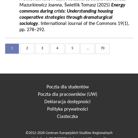
Mazurkiewicz Joanna, Świetlik Tomasz (2025)
Energy
commons during crisis: Understanding housing
cooperative strategies through dramaturgical
sociology
. International Journal of the Commons 19(1),
pp. 278–292.
1
2
3
4
5
...
70
Poczta dla studentów
Poczta dla pracowników (UW)
Deklaracja dostępności
Polityka prywatności
Ciasteczka
©2012-2026 Centrum Europejskich Studiów Regionalnych