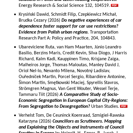
Energy Research & Social Science 132, 104519.
Krysiński Dawid, Schmidt Filip, Czepkiewicz Michał,
Brudka Cezary (2026)
Do negative experiences of car
dependence foster support for car use restrictions?
Evidence from Polish urban regions
. Transportation
Research Part A: Policy and Practice, 204, 104843.
Ubareviciene Ruta, van Ham Maarten, Júnio Leandro
Basílio, Berzins Maris, Credit Kevin, Silva Diogo, J Harris
Richard, Kalm Kadi, Kauppinen Timo, Krisjane Zaiga,
Malheiros Jorge, Thomas Maloutas, Manley David J,
Oriol Nel-lo, Nevanto Milena, Novotný Ladislav,
Ouředníček Martin, Porcel Sergio, Ribardière Antonine,
Šimon Martin, Smętkowski Maciej, Spyrellis Stavros,
Strömgren Magnus, Van Gent Wouter, Wessel Terje,
Tammaru Tiit (2026)
A Comparative Study of Socio-
Economic Segregation in European Capital City-Regions:
From Segregation to Desegregation?
Urban Studies.
Verhelst Tom, De Ceuninck Koenraad, Szmigiel-Rawska
Katarzyna (2026)
Councillors as Scrutineers. Mapping
and Explaining the Objects and Instruments of Council