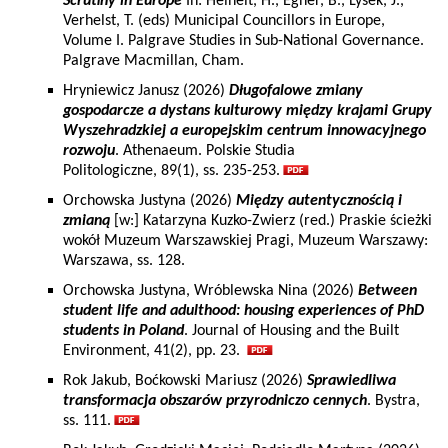
Scrutiny in Europe
In: Heinelt, H., Egner, B., Lysek, J.,
Verhelst, T. (eds) Municipal Councillors in Europe,
Volume I. Palgrave Studies in Sub-National Governance.
Palgrave Macmillan, Cham.
Hryniewicz Janusz (2026)
Długofalowe zmiany
gospodarcze a dystans kulturowy między krajami Grupy
Wyszehradzkiej a europejskim centrum innowacyjnego
rozwoju
. Athenaeum. Polskie Studia
Politologiczne, 89(1), ss. 235-253.
Orchowska Justyna (2026)
Między autentycznością i
zmianą
[w:] Katarzyna Kuzko-Zwierz (red.) Praskie ścieżki
wokół Muzeum Warszawskiej Pragi, Muzeum Warszawy:
Warszawa, ss. 128.
Orchowska Justyna, Wróblewska Nina (2026)
Between
student life and adulthood: housing experiences of PhD
students in Poland
. Journal of Housing and the Built
Environment, 41(2), pp. 23.
Rok Jakub, Boćkowski Mariusz (2026)
Sprawiedliwa
transformacja obszarów przyrodniczo cennych
. Bystra,
ss. 111.