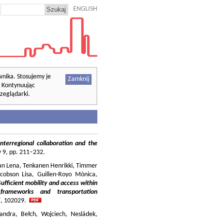
ENGLISH
wnika. Stosujemy je
Zamknij
. Kontynuując
zeglądarki.
nterregional collaboration and the
cy 9, pp. 211–232.
ilian Lena, Tenkanen Henrikki, Timmer
cobson Lisa, Guillen-Royo Mònica,
Sufficient mobility and access within
 frameworks and transportation
37, 102029.
andra, Bełch, Wojciech, Nesládek,