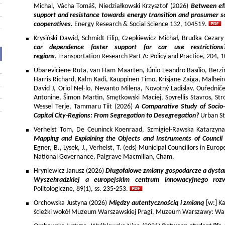
Michal, Vácha Tomáš, Niedziałkowski Krzysztof (2026)
Between eff
support and resistance towards energy transition and prosumer so
cooperatives.
Energy Research & Social Science 132, 104519.
Krysiński Dawid, Schmidt Filip, Czepkiewicz Michał, Brudka Cezar
car dependence foster support for car use restriction
regions
. Transportation Research Part A: Policy and Practice, 204,
Ubareviciene Ruta, van Ham Maarten, Júnio Leandro Basílio, Berzins
Harris Richard, Kalm Kadi, Kauppinen Timo, Krisjane Zaiga, Malhe
David J, Oriol Nel-lo, Nevanto Milena, Novotný Ladislav, Ouředníče
Antonine, Šimon Martin, Smętkowski Maciej, Spyrellis Stavros, 
Wessel Terje, Tammaru Tiit (2026)
A Comparative Study of Socio
Capital City-Regions: From Segregation to Desegregation?
Urban St
Verhelst Tom, De Ceuninck Koenraad, Szmigiel-Rawska Katarzyn
Mapping and Explaining the Objects and Instruments of Council 
Egner, B., Lysek, J., Verhelst, T. (eds) Municipal Councillors in Euro
National Governance. Palgrave Macmillan, Cham.
Hryniewicz Janusz (2026)
Długofalowe zmiany gospodarcze a dysta
Wyszehradzkiej a europejskim centrum innowacyjnego roz
Politologiczne, 89(1), ss. 235-253.
Orchowska Justyna (2026)
Między autentycznością i zmianą
[w:] Ka
ścieżki wokół Muzeum Warszawskiej Pragi, Muzeum Warszawy: War