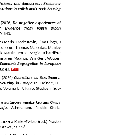
iciency and democracy: Explaining
lutions in Polish and Czech housing
y (2026)
Do negative experiences of
s? Evidence from Polish urban
 104843.
 Maris, Credit Kevin, Silva Diogo, J
iros Jorge, Thomas Maloutas, Manley
k Martin, Porcel Sergio, Ribardière
Strömgren Magnus, Van Gent Wouter,
-Economic Segregation in European
udies.
a (2026)
Councillors as Scrutineers.
Scrutiny in Europe
In: Heinelt, H.,
pe, Volume I. Palgrave Studies in Sub-
ns kulturowy między krajami Grupy
woju
. Athenaeum. Polskie Studia
tarzyna Kuzko-Zwierz (red.) Praskie
szawa, ss. 128.