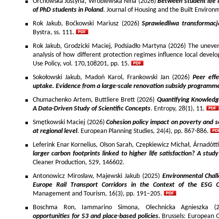
Orchowska Justyna, Wróblewska Nina (2026)
Between student life 
of PhD students in Poland
. Journal of Housing and the Built Environ
Rok Jakub, Boćkowski Mariusz (2026)
Sprawiedliwa transformac
Bystra, ss. 111.
Rok Jakub, Grodzicki Maciej, Podsiadło Martyna (2026) The uneven 
analysis of how different protection regimes influence local develo
Use Policy, vol. 170,108201, pp. 15.
Sokołowski Jakub, Madoń Karol, Frankowski Jan (2026)
Peer effe
uptake. Evidence from a large-scale renovation subsidy programm
Chumachenko Artem, Buttliere Brett (2026)
Quantifying Knowledg
A Data-Driven Study of Scientific Concepts
. Entropy, 28(1), 11.
Smętkowski Maciej (2026)
Cohesion policy impact on poverty and s
at regional level
. European Planning Studies, 24(4), pp. 867-886.
Leferink Enar Kornelius, Olson Sarah, Czepkiewicz Michał, Árnadótt
larger carbon footprints linked to higher life satisfaction? A stud
Cleaner Production, 529, 146602.
Antonowicz Mirosław, Majewski Jakub (2025)
Environmental Chall
Europe Rail Transport Corridors in the Context of the ESG 
Management and Tourism, 16(3), pp. 191–205.
Boschma Ron, Iammarino Simona, Olechnicka Agnieszka (2
opportunities for S3 and place-based policies.
Brussels: European 