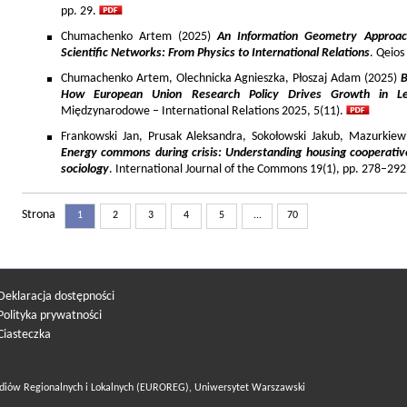
pp. 29.
Chumachenko Artem (2025)
An Information Geometry Approach
Scientific Networks: From Physics to International Relations
. Qeios
Chumachenko Artem, Olechnicka Agnieszka, Płoszaj Adam (2025)
B
How European Union Research Policy Drives Growth in Le
Międzynarodowe – International Relations 2025, 5(11).
Frankowski Jan, Prusak Aleksandra, Sokołowski Jakub, Mazurkiew
Energy commons during crisis: Understanding housing cooperativ
sociology
. International Journal of the Commons 19(1), pp. 278–292
Strona
1
2
3
4
5
...
70
Deklaracja dostępności
Polityka prywatności
Ciasteczka
diów Regionalnych i Lokalnych (EUROREG), Uniwersytet Warszawski