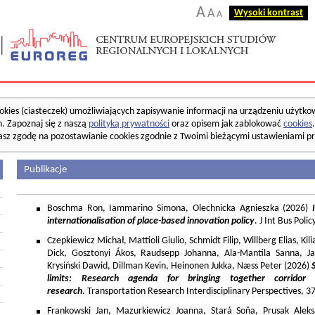
A
A
Wysoki kontrast
A
okies (ciasteczek) umożliwiających zapisywanie informacji na urządzeniu użytko
. Zapoznaj się z naszą
polityką prywatności
oraz opisem jak zablokować
cookies
asz zgodę na pozostawianie cookies zgodnie z Twoimi bieżącymi ustawieniami pr
Publikacje
Boschma Ron, Iammarino Simona, Olechnicka Agnieszka (2026)
I
internationalisation of place-based innovation policy
. J Int Bus Poli
Czepkiewicz Michał, Mattioli Giulio, Schmidt Filip, Willberg Elias, K
Dick, Gosztonyi Ákos, Raudsepp Johanna, Ala-Mantila Sanna, Ja
Krysiński Dawid, Dillman Kevin, Heinonen Jukka, Næss Peter (2026)
limits: Research agenda for bringing together corridor
research
. Transportation Research Interdisciplinary Perspectives, 
Frankowski Jan, Mazurkiewicz Joanna, Stará Soňa, Prusak Aleks