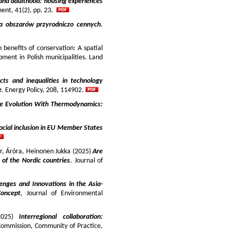
and adulthood: housing experiences
ment, 41(2), pp. 23.
ja obszarów przyrodniczo cennych
.
benefits of conservation: A spatial
pment in Polish municipalities. Land
cts and inequalities in technology
e
. Energy Policy, 208, 114902.
e Evolution With Thermodynamics:
ocial inclusion in EU Member States
ir, Áróra, Heinonen Jukka (2025)
Are
y of the Nordic countries
. Journal of
enges and Innovations in the Asia-
Concept
, Journal of Environmental
025)
Interregional collaboration:
Commission, Community of Practice,