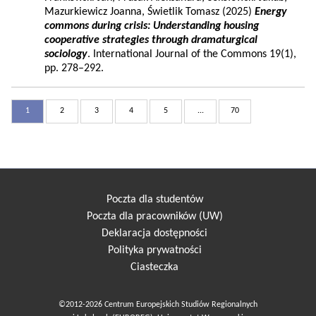
Mazurkiewicz Joanna, Świetlik Tomasz (2025)
Energy
commons during crisis: Understanding housing
cooperative strategies through dramaturgical
sociology
. International Journal of the Commons 19(1),
pp. 278–292.
1
2
3
4
5
...
70
Poczta dla studentów
Poczta dla pracowników (UW)
Deklaracja dostępności
Polityka prywatności
Ciasteczka
©2012-2026 Centrum Europejskich Studiów Regionalnych