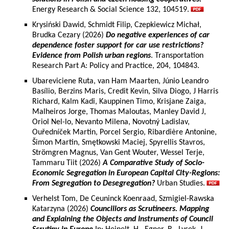
Energy Research & Social Science 132, 104519.
Krysiński Dawid, Schmidt Filip, Czepkiewicz Michał,
Brudka Cezary (2026)
Do negative experiences of car
dependence foster support for car use restrictions?
Evidence from Polish urban regions
. Transportation
Research Part A: Policy and Practice, 204, 104843.
Ubareviciene Ruta, van Ham Maarten, Júnio Leandro
Basílio, Berzins Maris, Credit Kevin, Silva Diogo, J Harris
Richard, Kalm Kadi, Kauppinen Timo, Krisjane Zaiga,
Malheiros Jorge, Thomas Maloutas, Manley David J,
Oriol Nel-lo, Nevanto Milena, Novotný Ladislav,
Ouředníček Martin, Porcel Sergio, Ribardière Antonine,
Šimon Martin, Smętkowski Maciej, Spyrellis Stavros,
Strömgren Magnus, Van Gent Wouter, Wessel Terje,
Tammaru Tiit (2026)
A Comparative Study of Socio-
Economic Segregation in European Capital City-Regions:
From Segregation to Desegregation?
Urban Studies.
Verhelst Tom, De Ceuninck Koenraad, Szmigiel-Rawska
Katarzyna (2026)
Councillors as Scrutineers. Mapping
and Explaining the Objects and Instruments of Council