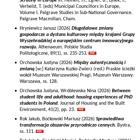
Scrutiny in Europe
In: Heinelt, H., Egner, B., Lysek, J.,
Verhelst, T. (eds) Municipal Councillors in Europe,
Volume I. Palgrave Studies in Sub-National Governance.
Palgrave Macmillan, Cham.
Hryniewicz Janusz (2026)
Długofalowe zmiany
gospodarcze a dystans kulturowy między krajami Grupy
Wyszehradzkiej a europejskim centrum innowacyjnego
rozwoju
. Athenaeum. Polskie Studia
Politologiczne, 89(1), ss. 235-253.
Orchowska Justyna (2026)
Między autentycznością i
zmianą
[w:] Katarzyna Kuzko-Zwierz (red.) Praskie ścieżki
wokół Muzeum Warszawskiej Pragi, Muzeum Warszawy:
Warszawa, ss. 128.
Orchowska Justyna, Wróblewska Nina (2026)
Between
student life and adulthood: housing experiences of PhD
students in Poland
. Journal of Housing and the Built
Environment, 41(2), pp. 23.
Rok Jakub, Boćkowski Mariusz (2026)
Sprawiedliwa
transformacja obszarów przyrodniczo cennych
. Bystra,
ss. 111.