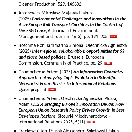
Cleaner Production, 529, 146602.
Antonowicz Mirosław, Majewski Jakub
(2025)
Environmental Challenges and Innovations in the
Asia-Europe Rail Transport Corridors in the Context of
the ESG Concept
, Journal of Environmental
Management and Tourism, 16(3), pp. 191–205.
Boschma Ron, Iammarino Simona, Olechnicka Agnieszka
(2025)
Interregional collaboration: opportunities for S3
and place-based policies.
Brussels: European
Commission, Community of Practice, pp. 29.
Chumachenko Artem (2025)
An Information Geometry
Approach to Analyzing Topic Evolution in Scientific
Networks: From Physics to International Relations
.
Qeios preprint.
Chumachenko Artem, Olechnicka Agnieszka, Płoszaj
Adam (2025)
Bridging Europe’s Innovation Divide: How
European Union Research Policy Drives Growth in Less
Developed Regions
. Stosunki Międzynarodowe –
International Relations 2025, 5(11).
Frankowski Jan, Prusak Aleksandra, Sokołowski Jakub,