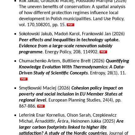
Rok Jakub, Grodzicki Maciej, Podsiadło Martyna (2026)
The uneven benefits of conservation: A spatial analysis
of how different protection regimes influence local
development in Polish municipalities. Land Use Policy,
vol. 170,108201, pp. 15.
Sokołowski Jakub, Madoń Karol, Frankowski Jan (2026)
Peer effects and inequalities in technology uptake.
Evidence from a large-scale renovation subsidy
programme
. Energy Policy, 208, 114902.
Chumachenko Artem, Buttliere Brett (2026)
Quantifying
Knowledge Evolution With Thermodynamics: A Data-
Driven Study of Scientific Concepts
. Entropy, 28(1), 11.
Smętkowski Maciej (2026)
Cohesion policy impact on
poverty and social inclusion in EU Member States at
regional level
. European Planning Studies, 24(4), pp.
867-886.
Leferink Enar Kornelius, Olson Sarah, Czepkiewicz
Michał, Árnadóttir, Áróra, Heinonen Jukka (2025)
Are
larger carbon footprints linked to higher life
satisfaction? A study of the Nordic countries
. Journal of