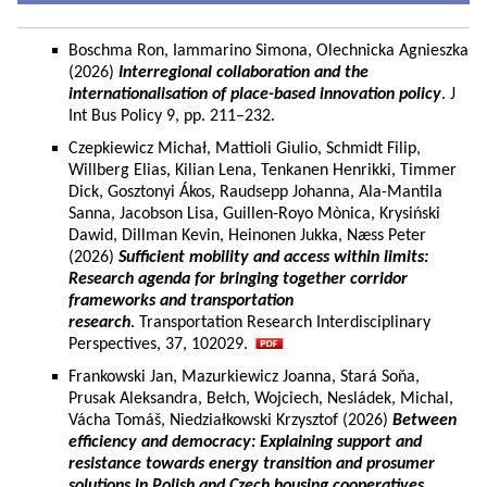
Boschma Ron, Iammarino Simona, Olechnicka Agnieszka
(2026)
Interregional collaboration and the
internationalisation of place-based innovation policy
. J
Int Bus Policy 9, pp. 211–232.
Czepkiewicz Michał, Mattioli Giulio, Schmidt Filip,
Willberg Elias, Kilian Lena, Tenkanen Henrikki, Timmer
Dick, Gosztonyi Ákos, Raudsepp Johanna, Ala-Mantila
Sanna, Jacobson Lisa, Guillen-Royo Mònica, Krysiński
Dawid, Dillman Kevin, Heinonen Jukka, Næss Peter
(2026)
Sufficient mobility and access within limits:
Research agenda for bringing together corridor
frameworks and transportation
research
. Transportation Research Interdisciplinary
Perspectives, 37, 102029.
Frankowski Jan, Mazurkiewicz Joanna, Stará Soňa,
Prusak Aleksandra, Bełch, Wojciech, Nesládek, Michal,
Vácha Tomáš, Niedziałkowski Krzysztof (2026)
Between
efficiency and democracy: Explaining support and
resistance towards energy transition and prosumer
solutions in Polish and Czech housing cooperatives.