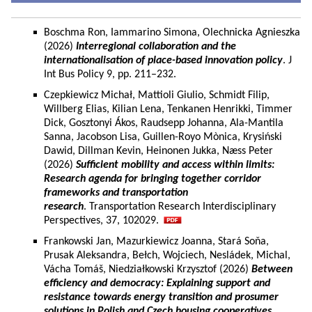
Boschma Ron, Iammarino Simona, Olechnicka Agnieszka
(2026)
Interregional collaboration and the
internationalisation of place-based innovation policy
. J
Int Bus Policy 9, pp. 211–232.
Czepkiewicz Michał, Mattioli Giulio, Schmidt Filip,
Willberg Elias, Kilian Lena, Tenkanen Henrikki, Timmer
Dick, Gosztonyi Ákos, Raudsepp Johanna, Ala-Mantila
Sanna, Jacobson Lisa, Guillen-Royo Mònica, Krysiński
Dawid, Dillman Kevin, Heinonen Jukka, Næss Peter
(2026)
Sufficient mobility and access within limits:
Research agenda for bringing together corridor
frameworks and transportation
research
. Transportation Research Interdisciplinary
Perspectives, 37, 102029.
Frankowski Jan, Mazurkiewicz Joanna, Stará Soňa,
Prusak Aleksandra, Bełch, Wojciech, Nesládek, Michal,
Vácha Tomáš, Niedziałkowski Krzysztof (2026)
Between
efficiency and democracy: Explaining support and
resistance towards energy transition and prosumer
solutions in Polish and Czech housing cooperatives.