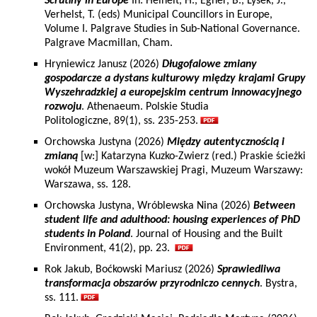
Scrutiny in Europe
In: Heinelt, H., Egner, B., Lysek, J.,
Verhelst, T. (eds) Municipal Councillors in Europe,
Volume I. Palgrave Studies in Sub-National Governance.
Palgrave Macmillan, Cham.
Hryniewicz Janusz (2026)
Długofalowe zmiany
gospodarcze a dystans kulturowy między krajami Grupy
Wyszehradzkiej a europejskim centrum innowacyjnego
rozwoju
. Athenaeum. Polskie Studia
Politologiczne, 89(1), ss. 235-253.
Orchowska Justyna (2026)
Między autentycznością i
zmianą
[w:] Katarzyna Kuzko-Zwierz (red.) Praskie ścieżki
wokół Muzeum Warszawskiej Pragi, Muzeum Warszawy:
Warszawa, ss. 128.
Orchowska Justyna, Wróblewska Nina (2026)
Between
student life and adulthood: housing experiences of PhD
students in Poland
. Journal of Housing and the Built
Environment, 41(2), pp. 23.
Rok Jakub, Boćkowski Mariusz (2026)
Sprawiedliwa
transformacja obszarów przyrodniczo cennych
. Bystra,
ss. 111.