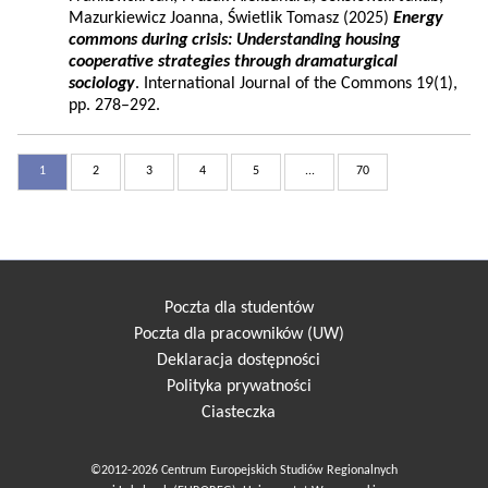
Mazurkiewicz Joanna, Świetlik Tomasz (2025)
Energy
commons during crisis: Understanding housing
cooperative strategies through dramaturgical
sociology
. International Journal of the Commons 19(1),
pp. 278–292.
1
2
3
4
5
...
70
Poczta dla studentów
Poczta dla pracowników (UW)
Deklaracja dostępności
Polityka prywatności
Ciasteczka
©2012-2026 Centrum Europejskich Studiów Regionalnych