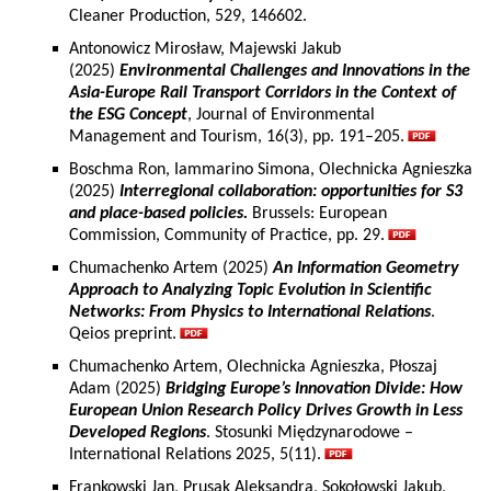
Cleaner Production, 529, 146602.
Antonowicz Mirosław, Majewski Jakub
(2025)
Environmental Challenges and Innovations in the
Asia-Europe Rail Transport Corridors in the Context of
the ESG Concept
, Journal of Environmental
Management and Tourism, 16(3), pp. 191–205.
Boschma Ron, Iammarino Simona, Olechnicka Agnieszka
(2025)
Interregional collaboration: opportunities for S3
and place-based policies.
Brussels: European
Commission, Community of Practice, pp. 29.
Chumachenko Artem (2025)
An Information Geometry
Approach to Analyzing Topic Evolution in Scientific
Networks: From Physics to International Relations
.
Qeios preprint.
Chumachenko Artem, Olechnicka Agnieszka, Płoszaj
Adam (2025)
Bridging Europe’s Innovation Divide: How
European Union Research Policy Drives Growth in Less
Developed Regions
. Stosunki Międzynarodowe –
International Relations 2025, 5(11).
Frankowski Jan, Prusak Aleksandra, Sokołowski Jakub,