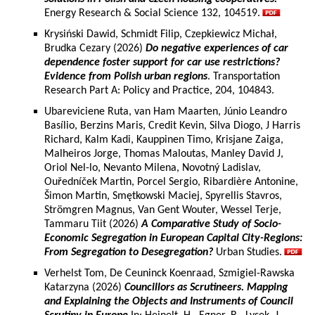
Energy Research & Social Science 132, 104519.
Krysiński Dawid, Schmidt Filip, Czepkiewicz Michał,
Brudka Cezary (2026)
Do negative experiences of car
dependence foster support for car use restrictions?
Evidence from Polish urban regions
. Transportation
Research Part A: Policy and Practice, 204, 104843.
Ubareviciene Ruta, van Ham Maarten, Júnio Leandro
Basílio, Berzins Maris, Credit Kevin, Silva Diogo, J Harris
Richard, Kalm Kadi, Kauppinen Timo, Krisjane Zaiga,
Malheiros Jorge, Thomas Maloutas, Manley David J,
Oriol Nel-lo, Nevanto Milena, Novotný Ladislav,
Ouředníček Martin, Porcel Sergio, Ribardière Antonine,
Šimon Martin, Smętkowski Maciej, Spyrellis Stavros,
Strömgren Magnus, Van Gent Wouter, Wessel Terje,
Tammaru Tiit (2026)
A Comparative Study of Socio-
Economic Segregation in European Capital City-Regions:
From Segregation to Desegregation?
Urban Studies.
Verhelst Tom, De Ceuninck Koenraad, Szmigiel-Rawska
Katarzyna (2026)
Councillors as Scrutineers. Mapping
and Explaining the Objects and Instruments of Council