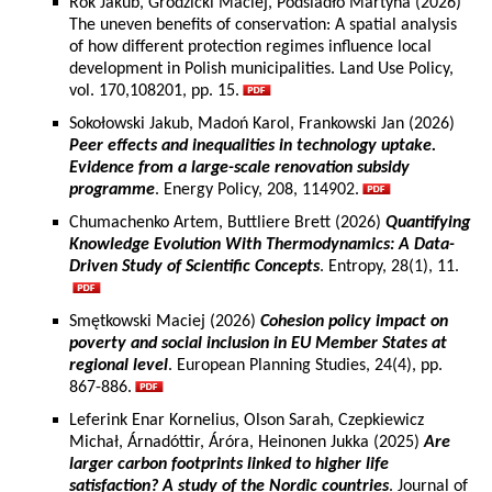
Rok Jakub, Grodzicki Maciej, Podsiadło Martyna (2026)
The uneven benefits of conservation: A spatial analysis
of how different protection regimes influence local
development in Polish municipalities. Land Use Policy,
vol. 170,108201, pp. 15.
Sokołowski Jakub, Madoń Karol, Frankowski Jan (2026)
Peer effects and inequalities in technology uptake.
Evidence from a large-scale renovation subsidy
programme
. Energy Policy, 208, 114902.
Chumachenko Artem, Buttliere Brett (2026)
Quantifying
Knowledge Evolution With Thermodynamics: A Data-
Driven Study of Scientific Concepts
. Entropy, 28(1), 11.
Smętkowski Maciej (2026)
Cohesion policy impact on
poverty and social inclusion in EU Member States at
regional level
. European Planning Studies, 24(4), pp.
867-886.
Leferink Enar Kornelius, Olson Sarah, Czepkiewicz
Michał, Árnadóttir, Áróra, Heinonen Jukka (2025)
Are
larger carbon footprints linked to higher life
satisfaction? A study of the Nordic countries
. Journal of