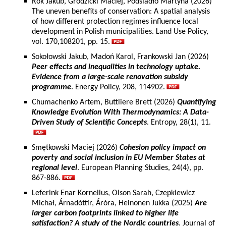
Rok Jakub, Grodzicki Maciej, Podsiadło Martyna (2026)
The uneven benefits of conservation: A spatial analysis
of how different protection regimes influence local
development in Polish municipalities. Land Use Policy,
vol. 170,108201, pp. 15.
Sokołowski Jakub, Madoń Karol, Frankowski Jan (2026)
Peer effects and inequalities in technology uptake.
Evidence from a large-scale renovation subsidy
programme
. Energy Policy, 208, 114902.
Chumachenko Artem, Buttliere Brett (2026)
Quantifying
Knowledge Evolution With Thermodynamics: A Data-
Driven Study of Scientific Concepts
. Entropy, 28(1), 11.
Smętkowski Maciej (2026)
Cohesion policy impact on
poverty and social inclusion in EU Member States at
regional level
. European Planning Studies, 24(4), pp.
867-886.
Leferink Enar Kornelius, Olson Sarah, Czepkiewicz
Michał, Árnadóttir, Áróra, Heinonen Jukka (2025)
Are
larger carbon footprints linked to higher life
satisfaction? A study of the Nordic countries
. Journal of