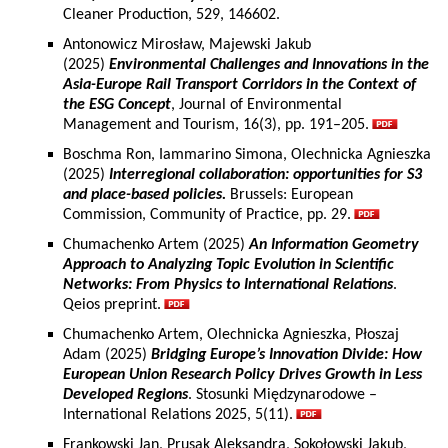
Cleaner Production, 529, 146602.
Antonowicz Mirosław, Majewski Jakub
(2025)
Environmental Challenges and Innovations in the
Asia-Europe Rail Transport Corridors in the Context of
the ESG Concept
, Journal of Environmental
Management and Tourism, 16(3), pp. 191–205.
Boschma Ron, Iammarino Simona, Olechnicka Agnieszka
(2025)
Interregional collaboration: opportunities for S3
and place-based policies.
Brussels: European
Commission, Community of Practice, pp. 29.
Chumachenko Artem (2025)
An Information Geometry
Approach to Analyzing Topic Evolution in Scientific
Networks: From Physics to International Relations
.
Qeios preprint.
Chumachenko Artem, Olechnicka Agnieszka, Płoszaj
Adam (2025)
Bridging Europe’s Innovation Divide: How
European Union Research Policy Drives Growth in Less
Developed Regions
. Stosunki Międzynarodowe –
International Relations 2025, 5(11).
Frankowski Jan, Prusak Aleksandra, Sokołowski Jakub,