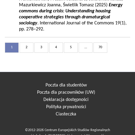
Mazurkiewicz Joanna, Świetlik Tomasz (2025)
Energy
commons during crisis: Understanding housing
cooperative strategies through dramaturgical
sociology
. International Journal of the Commons 19(1),
pp. 278–292.
1
2
3
4
5
...
70
Poczta dla studentów
Poczta dla pracowników (UW)
Deklaracja dostępności
Polityka prywatności
Ciasteczka
©2012-2026 Centrum Europejskich Studiów Regionalnych