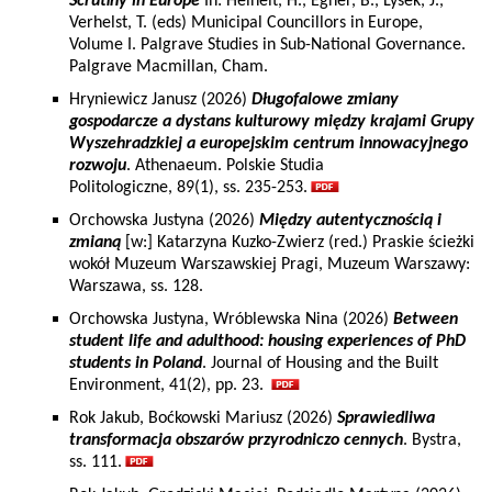
Scrutiny in Europe
In: Heinelt, H., Egner, B., Lysek, J.,
Verhelst, T. (eds) Municipal Councillors in Europe,
Volume I. Palgrave Studies in Sub-National Governance.
Palgrave Macmillan, Cham.
Hryniewicz Janusz (2026)
Długofalowe zmiany
gospodarcze a dystans kulturowy między krajami Grupy
Wyszehradzkiej a europejskim centrum innowacyjnego
rozwoju
. Athenaeum. Polskie Studia
Politologiczne, 89(1), ss. 235-253.
Orchowska Justyna (2026)
Między autentycznością i
zmianą
[w:] Katarzyna Kuzko-Zwierz (red.) Praskie ścieżki
wokół Muzeum Warszawskiej Pragi, Muzeum Warszawy:
Warszawa, ss. 128.
Orchowska Justyna, Wróblewska Nina (2026)
Between
student life and adulthood: housing experiences of PhD
students in Poland
. Journal of Housing and the Built
Environment, 41(2), pp. 23.
Rok Jakub, Boćkowski Mariusz (2026)
Sprawiedliwa
transformacja obszarów przyrodniczo cennych
. Bystra,
ss. 111.