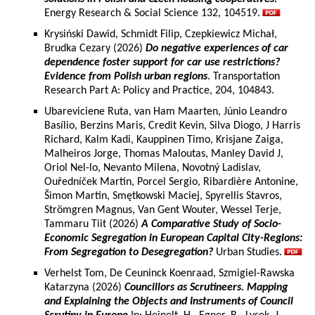
Energy Research & Social Science 132, 104519.
Krysiński Dawid, Schmidt Filip, Czepkiewicz Michał,
Brudka Cezary (2026)
Do negative experiences of car
dependence foster support for car use restrictions?
Evidence from Polish urban regions
. Transportation
Research Part A: Policy and Practice, 204, 104843.
Ubareviciene Ruta, van Ham Maarten, Júnio Leandro
Basílio, Berzins Maris, Credit Kevin, Silva Diogo, J Harris
Richard, Kalm Kadi, Kauppinen Timo, Krisjane Zaiga,
Malheiros Jorge, Thomas Maloutas, Manley David J,
Oriol Nel-lo, Nevanto Milena, Novotný Ladislav,
Ouředníček Martin, Porcel Sergio, Ribardière Antonine,
Šimon Martin, Smętkowski Maciej, Spyrellis Stavros,
Strömgren Magnus, Van Gent Wouter, Wessel Terje,
Tammaru Tiit (2026)
A Comparative Study of Socio-
Economic Segregation in European Capital City-Regions:
From Segregation to Desegregation?
Urban Studies.
Verhelst Tom, De Ceuninck Koenraad, Szmigiel-Rawska
Katarzyna (2026)
Councillors as Scrutineers. Mapping
and Explaining the Objects and Instruments of Council