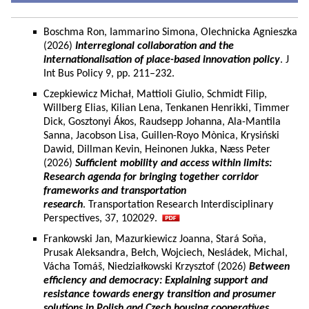
Boschma Ron, Iammarino Simona, Olechnicka Agnieszka
(2026)
Interregional collaboration and the
internationalisation of place-based innovation policy
. J
Int Bus Policy 9, pp. 211–232.
Czepkiewicz Michał, Mattioli Giulio, Schmidt Filip,
Willberg Elias, Kilian Lena, Tenkanen Henrikki, Timmer
Dick, Gosztonyi Ákos, Raudsepp Johanna, Ala-Mantila
Sanna, Jacobson Lisa, Guillen-Royo Mònica, Krysiński
Dawid, Dillman Kevin, Heinonen Jukka, Næss Peter
(2026)
Sufficient mobility and access within limits:
Research agenda for bringing together corridor
frameworks and transportation
research
. Transportation Research Interdisciplinary
Perspectives, 37, 102029.
Frankowski Jan, Mazurkiewicz Joanna, Stará Soňa,
Prusak Aleksandra, Bełch, Wojciech, Nesládek, Michal,
Vácha Tomáš, Niedziałkowski Krzysztof (2026)
Between
efficiency and democracy: Explaining support and
resistance towards energy transition and prosumer
solutions in Polish and Czech housing cooperatives.